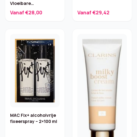
Vloeibare
Oogschaduw – 02
Vanaf €28,00
Vanaf €29,42
Desert Sand
MAC Fix+ alcoholvrije
fixeerspray – 2×100 ml