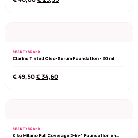
price
price
was:
is:
€ 40,00.
€ 29,95.
BEAUTYBRAND
Clarins Tinted Oleo-Serum Foundation - 30 ml
Original
Current
€
49,50
€
34,60
price
price
was:
is:
€ 49,50.
€ 34,60.
BEAUTYBRAND
Kiko Milano Full Coverage 2-in-1 Foundation en