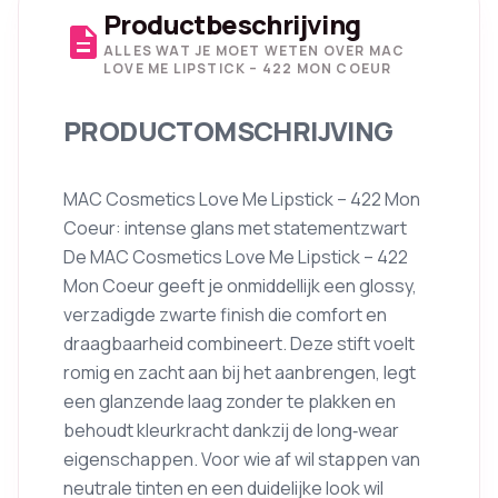
Productbeschrijving
description
ALLES WAT JE MOET WETEN OVER MAC
LOVE ME LIPSTICK – 422 MON COEUR
PRODUCTOMSCHRIJVING
MAC Cosmetics Love Me Lipstick – 422 Mon
Coeur: intense glans met statementzwart
De MAC Cosmetics Love Me Lipstick – 422
Mon Coeur geeft je onmiddellijk een glossy,
verzadigde zwarte finish die comfort en
draagbaarheid combineert. Deze stift voelt
romig en zacht aan bij het aanbrengen, legt
een glanzende laag zonder te plakken en
behoudt kleurkracht dankzij de long‑wear
eigenschappen. Voor wie af wil stappen van
neutrale tinten en een duidelijke look wil