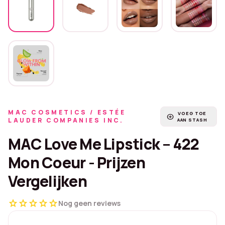
MAC COSMETICS / ESTÉE
VOEG TOE
add_circle
LAUDER COMPANIES INC.
AAN STASH
MAC Love Me Lipstick – 422
Mon Coeur - Prijzen
Vergelijken
star
star
star
star
star
Nog geen reviews