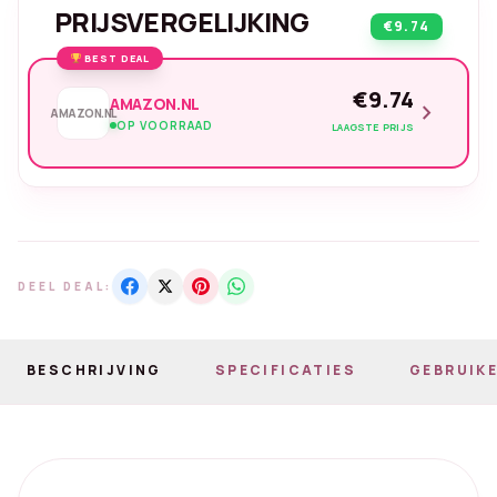
PRIJSVERGELIJKING
€9.74
BEST DEAL
€9.74
AMAZON.NL
chevron_right
AMAZON.NL
OP VOORRAAD
LAAGSTE PRIJS
DEEL DEAL:
BESCHRIJVING
SPECIFICATIES
GEBRUIKE