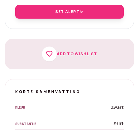
SET ALERT
send
favorite
ADD TO WISHLIST
KORTE SAMENVATTING
Zwart
KLEUR
Stift
SUBSTANTIE