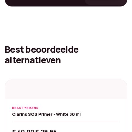
Best beoordeelde
alternatieven
BEAUTYBRAND
Clarins SOS Primer - White 30 ml
Original
Current
€
40,00
€
29,95