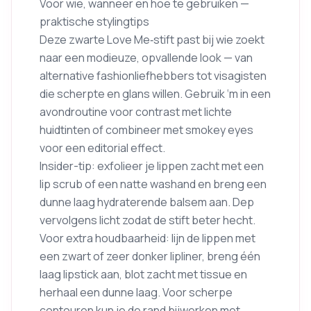
Voor wie, wanneer en hoe te gebruiken —
praktische stylingtips
Deze zwarte Love Me‑stift past bij wie zoekt
naar een modieuze, opvallende look — van
alternative fashionliefhebbers tot visagisten
die scherpte en glans willen. Gebruik ‘m in een
avondroutine voor contrast met lichte
huidtinten of combineer met smokey eyes
voor een editorial effect.
Insider-tip: exfolieer je lippen zacht met een
lip scrub of een natte washand en breng een
dunne laag hydraterende balsem aan. Dep
vervolgens licht zodat de stift beter hecht.
Voor extra houdbaarheid: lijn de lippen met
een zwart of zeer donker lipliner, breng één
laag lipstick aan, blot zacht met tissue en
herhaal een dunne laag. Voor scherpe
contouren kun je de rand bijwerken met