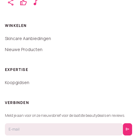
share
thumb_up
music_note
WINKELEN
Skincare Aanbiedingen
Nieuwe Producten
EXPERTISE
Koopgidsen
VERBINDEN
Meld je aan voor onze nieuwsbrief voor de laatste beautydeals en reviews.
send