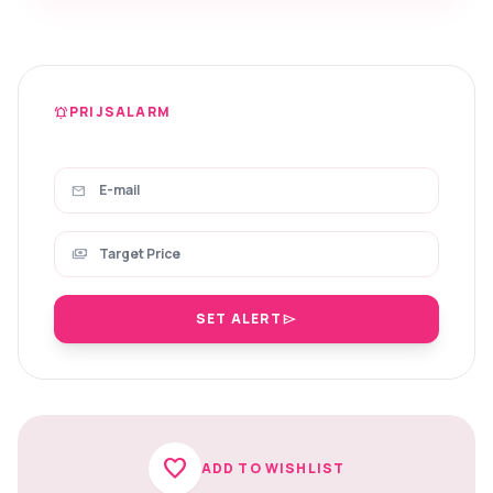
PRIJSALARM
notifications_active
mail
payments
SET ALERT
send
favorite
ADD TO WISHLIST