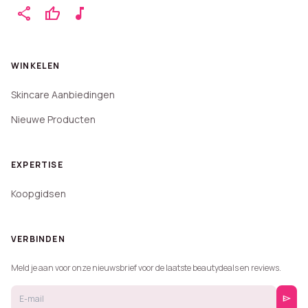
share
thumb_up
music_note
WINKELEN
Skincare Aanbiedingen
Nieuwe Producten
EXPERTISE
Koopgidsen
VERBINDEN
Meld je aan voor onze nieuwsbrief voor de laatste beautydeals en reviews.
send