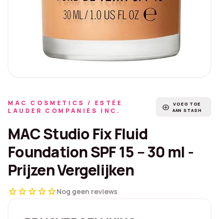
MAC COSMETICS / ESTÉE
VOEG TOE
add_circle
LAUDER COMPANIES INC.
AAN STASH
MAC Studio Fix Fluid
Foundation SPF 15 – 30 ml -
Prijzen Vergelijken
star
star
star
star
star
Nog geen reviews