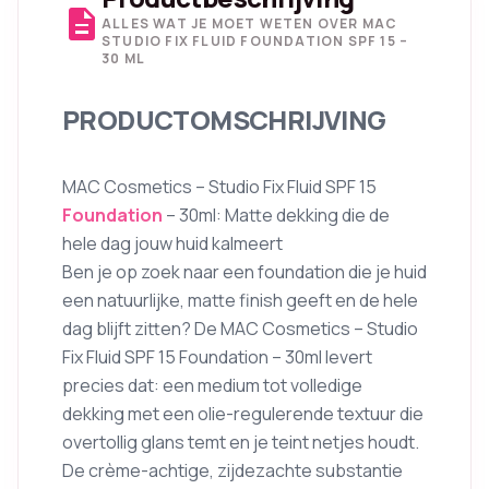
description
ALLES WAT JE MOET WETEN OVER MAC
STUDIO FIX FLUID FOUNDATION SPF 15 –
30 ML
PRODUCTOMSCHRIJVING
MAC Cosmetics – Studio Fix Fluid SPF 15
Foundation
– 30ml: Matte dekking die de
hele dag jouw huid kalmeert
Ben je op zoek naar een foundation die je huid
een natuurlijke, matte finish geeft en de hele
dag blijft zitten? De MAC Cosmetics – Studio
Fix Fluid SPF 15 Foundation – 30ml levert
precies dat: een medium tot volledige
dekking met een olie-regulerende textuur die
overtollig glans temt en je teint netjes houdt.
De crème-achtige, zijdezachte substantie