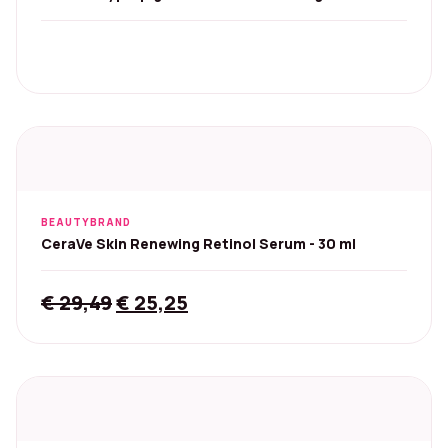
Nachtcrème - Set
BEAUTYBRAND
CeraVe Skin Renewing Retinol Serum - 30 ml
Original
Current
€
29,49
€
25,25
price
price
was:
is:
€ 29,49.
€ 25,25.