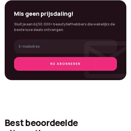
Mis geen prijsdaling!
Sluit je aan bij 50.000+ beautyliefhebbers die wekelijks de
mai
beste luxe deals ontvangen.
NU ABONNEREN
Best beoordeelde