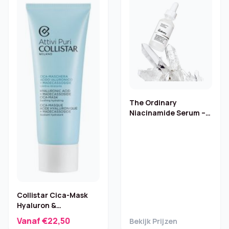
The Ordinary
Niacinamide Serum –
10% + Zink 1%
Collistar Cica-Mask
Hyaluron &
Madecassoside – 75 ml
Vanaf €22,50
Bekijk Prijzen