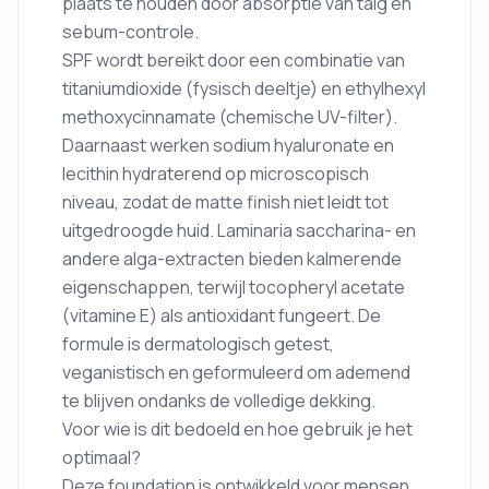
plaats te houden door absorptie van talg en
sebum-controle.
SPF wordt bereikt door een combinatie van
titaniumdioxide (fysisch deeltje) en ethylhexyl
methoxycinnamate (chemische UV-filter).
Daarnaast werken sodium hyaluronate en
lecithin hydraterend op microscopisch
niveau, zodat de matte finish niet leidt tot
uitgedroogde huid. Laminaria saccharina- en
andere alga-extracten bieden kalmerende
eigenschappen, terwijl tocopheryl acetate
(vitamine E) als antioxidant fungeert. De
formule is dermatologisch getest,
veganistisch en geformuleerd om ademend
te blijven ondanks de volledige dekking.
Voor wie is dit bedoeld en hoe gebruik je het
optimaal?
Deze foundation is ontwikkeld voor mensen