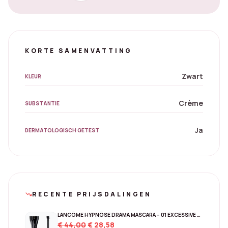
KORTE SAMENVATTING
Zwart
KLEUR
Crème
SUBSTANTIE
Ja
DERMATOLOGISCH GETEST
RECENTE PRIJSDALINGEN
trending_down
LANCÔME HYPNÔSE DRAMA MASCARA – 01 EXCESSIVE BLACK
Original
Current
€
44,00
€
28,58