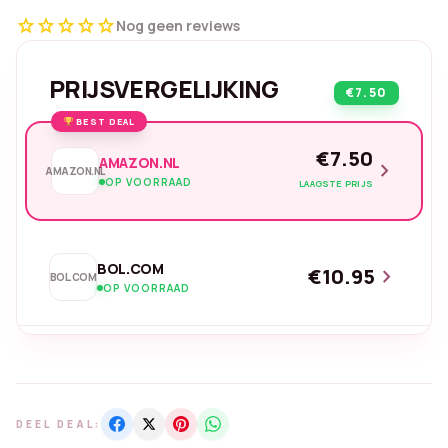
star
star
star
star
star
Nog geen reviews
PRIJSVERGELIJKING
€7.50
BEST DEAL
€7.50
AMAZON.NL
chevron_right
AMAZON.NL
OP VOORRAAD
LAAGSTE PRIJS
BOL.COM
€10.95
chevron_right
BOL.COM
OP VOORRAAD
DEEL DEAL: