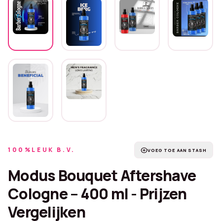
100%LEUK B.V.
add_circle
VOEG TOE AAN STASH
Modus Bouquet Aftershave
Cologne – 400 ml - Prijzen
Vergelijken