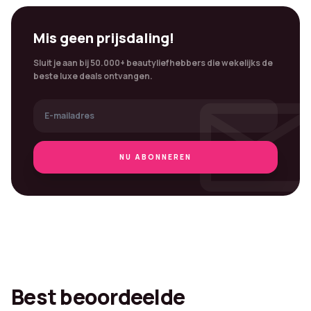
Mis geen prijsdaling!
Sluit je aan bij 50.000+ beautyliefhebbers die wekelijks de
mai
beste luxe deals ontvangen.
NU ABONNEREN
Best beoordeelde