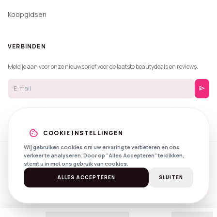
Koopgidsen
VERBINDEN
Meld je aan voor onze nieuwsbrief voor de laatste beautydeals en reviews.
send
cookie
COOKIE INSTELLINGEN
Wij gebruiken cookies om uw ervaring te verbeteren en ons
verkeer te analyseren. Door op "Alles Accepteren" te klikken,
© 2026 Beautyprijzen.
stemt u in met ons gebruik van cookies.
Created with
by
NXS Digital
Spotlights
Privacy
Voorwaarden
ALLES ACCEPTEREN
SLUITEN