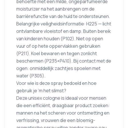
behoefte met een milde, ongeparfumeerde
moisturizer na het aanbrengen om de
barrièrefunctie van de huid te ondersteunen.
Belangrijke veiligheidsinformatie: H225 — licht
ontvlambare vloeistof en damp. Buiten bereik
van kinderen houden (P102). Niet op open
vuur of op hete oppervlakken gebruiken
(P211). Koel bewaren en tegen zonlicht
beschermen (P235+P410). Bij contact met de
ogen: onmiddellijk zachtjes spoelen met
water (P305).
Voor wie is deze spray bedoeld en hoe
gebruik je ‘m het slimst?
Deze unisex cologne is ideaal voor mensen
die een efficiënt, draagbaar product zoeken:
mannen na het scheren voor ontsmetting en
verfrissing, vrouwen die een bloemig-
aromatische spray willen zonder zware eau