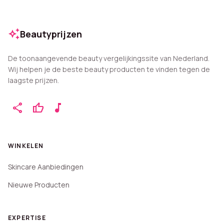
auto_awesome
Beautyprijzen
De toonaangevende beauty vergelijkingssite van Nederland.
Wij helpen je de beste beauty producten te vinden tegen de
laagste prijzen.
share
thumb_up
music_note
WINKELEN
Skincare Aanbiedingen
Nieuwe Producten
EXPERTISE