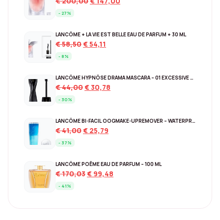
Original
Current
€
200,00
€
147,00
price
price
- 27%
was:
is:
€ 200,00.
€ 147,00.
LANCÔME + LA VIE EST BELLE EAU DE PARFUM + 30 ML
Original
Current
€
58,50
€
54,11
price
price
- 8%
was:
is:
€ 58,50.
€ 54,11.
LANCÔME HYPNÔSE DRAMA MASCARA – 01 EXCESSIVE BLACK
Original
Current
€
44,00
€
30,78
price
price
- 30%
was:
is:
€ 44,00.
€ 30,78.
LANCÔME BI-FACIL OOGMAKE-UPREMOVER – WATERPROOF 125 ML
Original
Current
€
41,00
€
25,79
price
price
- 37%
was:
is:
€ 41,00.
€ 25,79.
LANCÔME POÊME EAU DE PARFUM – 100 ML
Original
Current
€
170,03
€
99,48
price
price
- 41%
was:
is:
€ 170,03.
€ 99,48.