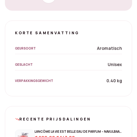
KORTE SAMENVATTING
Aromatisch
GEURSOORT
Unisex
GESLACHT
0.40 kg
VERPAKKINGSGEWICHT
RECENTE PRIJSDALINGEN
trending_down
LANCÔME LA VIE EST BELLE EAU DE PARFUM – NAVULBAAR 150 ML