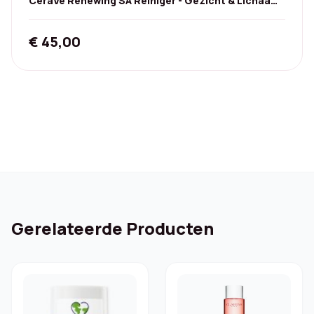
CeraVe Renewing SA Reiniger - Gezicht & Lichaam,
474 ml
€
45,00
Gerelateerde Producten