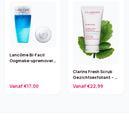
Lancôme Bi-Facil
Oogmake-upremover
– 75 ml
Clarins Fresh Scrub
Gezichtsexfoliant – 50
ml
Vanaf €17,00
Vanaf €22,99