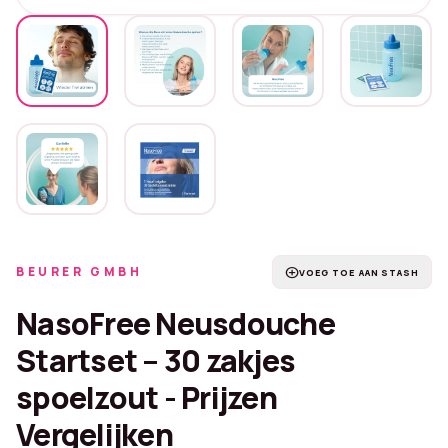
BEURER GMBH
add_circle
VOEG TOE AAN STASH
NasoFree Neusdouche
Startset – 30 zakjes
spoelzout - Prijzen
Vergelijken