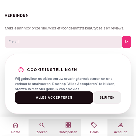
VERBINDEN
Meld je aan voor onze nieuwsbrief voor de laatste beautydeals en reviews.
send
cookie
COOKIE INSTELLINGEN
Wij gebruiken cookies om uw ervaring te verbeteren en ons
verkeer te analyseren. Door op "Alles Accepteren" te klikken,
© 2026 Beautyprijzen.
stemt u in met ons gebruik van cookies.
Created with
by
NXS Digital
Spotlights
Privacy
Voorwaarden
ALLES ACCEPTEREN
SLUITEN
home
search
grid_view
local_offer
person
Home
Zoeken
Categorieën
Deals
Account