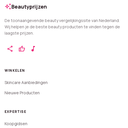
auto_awesome
Beautyprijzen
De toonaangevende beauty vergelijkingssite van Nederland.
Wij helpen je de beste beauty producten te vinden tegen de
laagste prijzen.
share
thumb_up
music_note
WINKELEN
Skincare Aanbiedingen
Nieuwe Producten
EXPERTISE
Koopgidsen