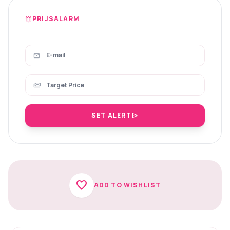
PRIJSALARM
notifications_active
mail
payments
SET ALERT
send
favorite
ADD TO WISHLIST