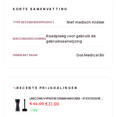
KORTE SAMENVATTING
Niet medisch middel
TYPE GEZONDHEIDSPRODUCT
Raadpleeg voor gebruik de
RISICOWAARSCHUWING
gebruiksaanwijzing
Dos Medical BV
FABRIKANT NAAM
RECENTE PRIJSDALINGEN
trending_down
LANCÔME HYPNÔSE DRAMA MASCARA – 01 EXCESSIVE BLACK
Original
Current
€
44,00
€
37,00
price
price
- 16%
was:
is: