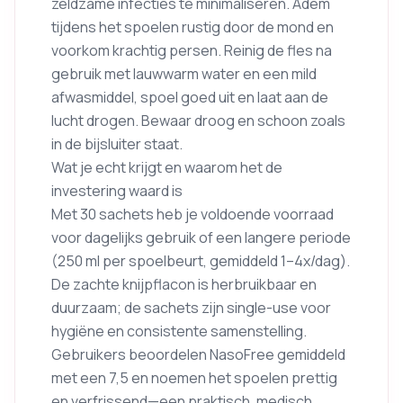
zeldzame infecties te minimaliseren. Adem
tijdens het spoelen rustig door de mond en
voorkom krachtig persen. Reinig de fles na
gebruik met lauwwarm water en een mild
afwasmiddel, spoel goed uit en laat aan de
lucht drogen. Bewaar droog en schoon zoals
in de bijsluiter staat.
Wat je echt krijgt en waarom het de
investering waard is
Met 30 sachets heb je voldoende voorraad
voor dagelijks gebruik of een langere periode
(250 ml per spoelbeurt, gemiddeld 1–4x/dag).
De zachte knijpflacon is herbruikbaar en
duurzaam; de sachets zijn single-use voor
hygiëne en consistente samenstelling.
Gebruikers beoordelen NasoFree gemiddeld
met een 7,5 en noemen het spoelen prettig
en verfrissend—een praktisch, medisch