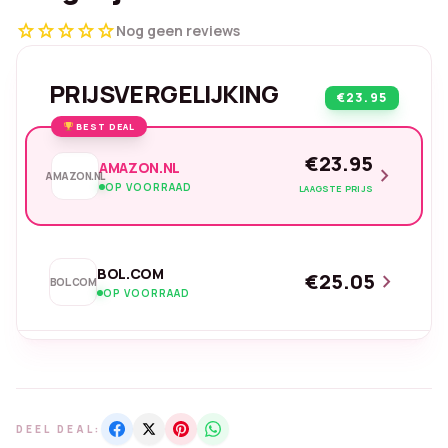
star
star
star
star
star
Nog geen reviews
PRIJSVERGELIJKING
€23.95
BEST DEAL
€23.95
AMAZON.NL
chevron_right
AMAZON.NL
OP VOORRAAD
LAAGSTE PRIJS
BOL.COM
€25.05
chevron_right
BOL.COM
OP VOORRAAD
DEEL DEAL: