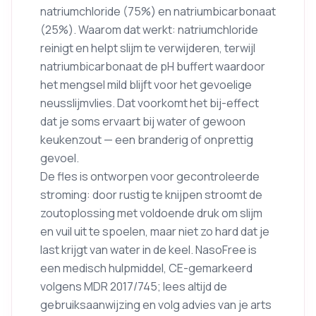
natriumchloride (75%) en natriumbicarbonaat
(25%). Waarom dat werkt: natriumchloride
reinigt en helpt slijm te verwijderen, terwijl
natriumbicarbonaat de pH buffert waardoor
het mengsel mild blijft voor het gevoelige
neusslijmvlies. Dat voorkomt het bij-effect
dat je soms ervaart bij water of gewoon
keukenzout — een branderig of onprettig
gevoel.
De fles is ontworpen voor gecontroleerde
stroming: door rustig te knijpen stroomt de
zoutoplossing met voldoende druk om slijm
en vuil uit te spoelen, maar niet zo hard dat je
last krijgt van water in de keel. NasoFree is
een medisch hulpmiddel, CE-gemarkeerd
volgens MDR 2017/745; lees altijd de
gebruiksaanwijzing en volg advies van je arts