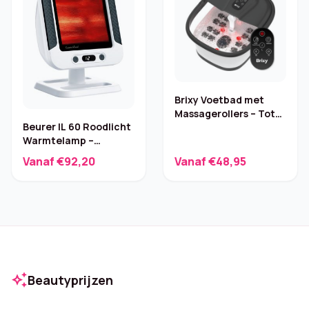
Brixy Voetbad met
Massagerollers – Tot
Beurer IL 60 Roodlicht
45°C
Warmtelamp –
Premium
Vanaf €92,20
Vanaf €48,95
auto_awesome
Beautyprijzen