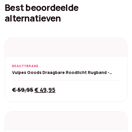
Best beoordeelde
alternatieven
BEAUTYBRAND
Vulpes Goods Draagbare Roodlicht Rugband -
Onderrug
Original
Current
€
59,95
€
49,95
price
price
was:
is:
€ 59,95.
€ 49,95.