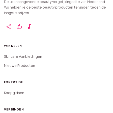
De toonaangevende beauty vergelijkingssite van Nederland.
Wij helpen je de beste beauty producten te vinden tegen de
laagste prijzen.
share
thumb_up
music_note
WINKELEN
Skincare Aanbiedingen
Nieuwe Producten
EXPERTISE
Koopgidsen
VERBINDEN