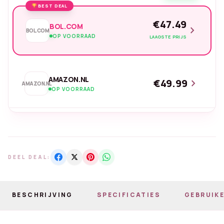
BEST DEAL
€47.49
BOL.COM
chevron_right
BOL.COM
OP VOORRAAD
LAAGSTE PRIJS
AMAZON.NL
€49.99
chevron_right
AMAZON.NL
OP VOORRAAD
DEEL DEAL:
BESCHRIJVING
SPECIFICATIES
GEBRUIKE