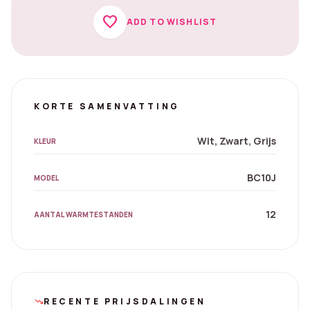
favorite
ADD TO WISHLIST
KORTE SAMENVATTING
Wit, Zwart, Grijs
KLEUR
BC10J
MODEL
12
AANTAL WARMTESTANDEN
RECENTE PRIJSDALINGEN
trending_down