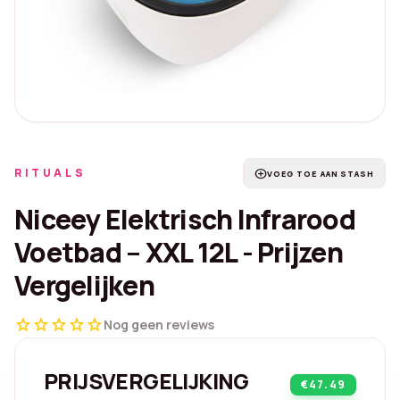
RITUALS
add_circle
VOEG TOE AAN STASH
Niceey Elektrisch Infrarood
Voetbad – XXL 12L - Prijzen
Vergelijken
star
star
star
star
star
Nog geen reviews
PRIJSVERGELIJKING
€47.49