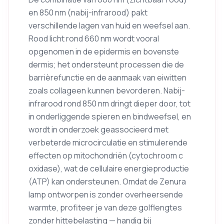
en 850 nm (nabij-infrarood) pakt
verschillende lagen van huid en weefsel aan.
Rood licht rond 660 nm wordt vooral
opgenomen in de epidermis en bovenste
dermis; het ondersteunt processen die de
barrièrefunctie en de aanmaak van eiwitten
zoals collageen kunnen bevorderen. Nabij-
infrarood rond 850 nm dringt dieper door, tot
in onderliggende spieren en bindweefsel, en
wordt in onderzoek geassocieerd met
verbeterde microcirculatie en stimulerende
effecten op mitochondriën (cytochroom c
oxidase), wat de cellulaire energieproductie
(ATP) kan ondersteunen. Omdat de Zenura
lamp ontworpen is zonder overheersende
warmte, profiteer je van deze golflengtes
zonder hittebelasting — handig bij