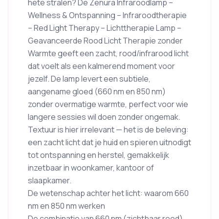
hete stralen? De Zenura Infraroodlamp –
Wellness & Ontspanning – Infraroodtherapie
– Red Light Therapy – Lichttherapie Lamp –
Geavanceerde Rood Licht Therapie zonder
Warmte geeft een zacht, rood/infrarood licht
dat voelt als een kalmerend moment voor
jezelf. De lamp levert een subtiele,
aangename gloed (660 nm en 850 nm)
zonder overmatige warmte, perfect voor wie
langere sessies wil doen zonder ongemak.
Textuur is hier irrelevant — het is de beleving:
een zacht licht dat je huid en spieren uitnodigt
tot ontspanning en herstel, gemakkelijk
inzetbaar in woonkamer, kantoor of
slaapkamer.
De wetenschap achter het licht: waarom 660
nm en 850 nm werken
De combinatie van 660 nm (zichtbaar rood)