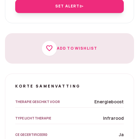
SET ALERT
send
favorite
ADD TO WISHLIST
KORTE SAMENVATTING
Energieboost
THERAPIE GESCHIKT VOOR
Infrarood
TYPE LICHTTHERAPIE
Ja
CE GECERTIFICEERD