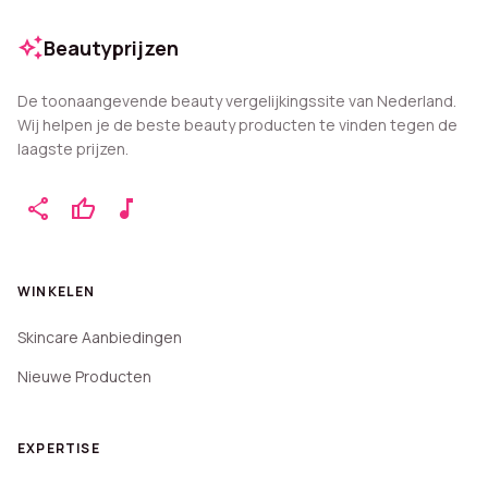
auto_awesome
Beautyprijzen
De toonaangevende beauty vergelijkingssite van Nederland.
Wij helpen je de beste beauty producten te vinden tegen de
laagste prijzen.
share
thumb_up
music_note
WINKELEN
Skincare Aanbiedingen
Nieuwe Producten
EXPERTISE