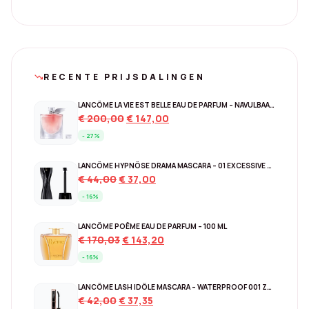
RECENTE PRIJSDALINGEN
trending_down
LANCÔME LA VIE EST BELLE EAU DE PARFUM – NAVULBAAR 150 ML
Original
Current
€
200,00
€
147,00
price
price
- 27%
was:
is:
€ 200,00.
€ 147,00.
LANCÔME HYPNÔSE DRAMA MASCARA – 01 EXCESSIVE BLACK
Original
Current
€
44,00
€
37,00
price
price
- 16%
was:
is:
€ 44,00.
€ 37,00.
LANCÔME POÊME EAU DE PARFUM – 100 ML
Original
Current
€
170,03
€
143,20
price
price
- 16%
was:
is:
€ 170,03.
€ 143,20.
LANCÔME LASH IDÔLE MASCARA – WATERPROOF 001 ZWART
Original
Current
€
42,00
€
37,35