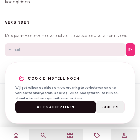
Koopgidsen
VERBINDEN
Meld je aan voor onze nieuwsbrief voor de laatste beautydeals en reviews.
send
cookie
COOKIE INSTELLINGEN
Wij gebruiken cookies om uw ervaring te verbeteren en ons
verkeer te analyseren. Door op "Alles Accepteren" te klikken,
© 2026 Beautyprijzen.
stemt u in met ons gebruik van cookies.
Created with
by
NXS Digital
Spotlights
Privacy
Voorwaarden
ALLES ACCEPTEREN
SLUITEN
home
search
grid_view
local_offer
person