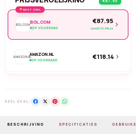
€87.95
BEST DEAL
€87.95
BOL.COM
chevron_right
BOL.COM
OP VOORRAAD
LAAGSTE PRIJS
AMAZON.NL
€118.14
chevron_right
AMAZON.NL
OP VOORRAAD
DEEL DEAL:
BESCHRIJVING
SPECIFICATIES
GEBRUIKE