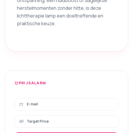
ontspanning, een huidboost of dagelijkse
herstelmomenten zonder hitte, is deze
lichttherapie lamp een doeltreffende en
praktische keuze.
PRIJSALARM
notifications_active
mail
payments