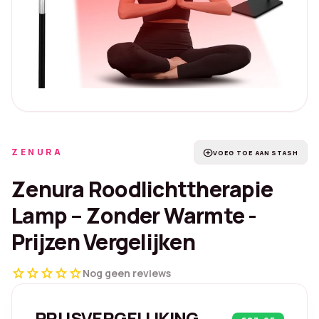
ZENURA
add_circle
VOEG TOE AAN STASH
Zenura Roodlichttherapie
Lamp – Zonder Warmte -
Prijzen Vergelijken
star
star
star
star
star
Nog geen reviews
PRIJSVERGELIJKING