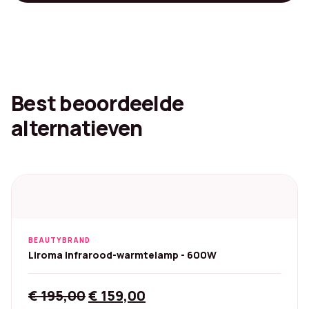
Best beoordeelde
alternatieven
BEAUTYBRAND
Liroma Infrarood-warmtelamp - 600W
Original
Current
€
195,00
€
159,00