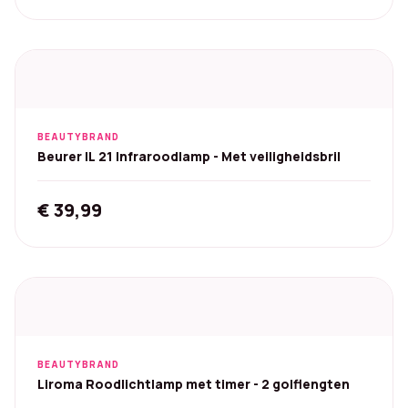
price
price
was:
is:
€ 195,00.
€ 159,00.
BEAUTYBRAND
Beurer IL 21 Infraroodlamp - Met veiligheidsbril
€
39,99
BEAUTYBRAND
Liroma Roodlichtlamp met timer - 2 golflengten