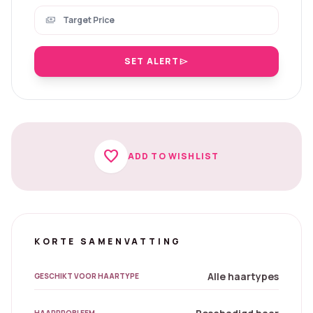
payments
SET ALERT
send
favorite
ADD TO WISHLIST
KORTE SAMENVATTING
Alle haartypes
GESCHIKT VOOR HAARTYPE