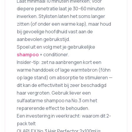
Laat minimaal 10 minuten inwerken; voor
diepere penetratie laat je 30–60 minuten
inwerken. Stylisten laten het soms langer
zitten (of onder een warme kap), maar houd
bij gevoelige hoofdhuid vast aan de
aanbevolen gebruikstijd.
Spoel uit en volg met je gebruikelijke
shampoo
+ conditioner.
Insider-tip: zet na aanbrengen kort een
warme handdoek of lage warmtebron (föhn
op lage stand) om absorptie te stimuleren —
dit kan de effectiviteit bij zeer beschadigd
haar vergroten. Gebruik liever een
sulfaatarme shampoo na No.3 om het
reparerende effect te behouden.
Een investering in veerkracht: waarom dit 2-
pack telt
OLAPLEX No.3 Hair Perfector 2x100ml is