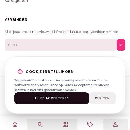
Koopgidsen
VERBINDEN
Meld je aan voor onze nieuwsbrief voor de laatste beautydeals en reviews.
send
cookie
COOKIE INSTELLINGEN
Wij gebruiken cookies om uw ervaring te verbeteren en ons
verkeer te analyseren. Door op "Alles Accepteren" te klikken,
© 2026 Beautyprijzen.
stemt u in met ons gebruik van cookies.
Created with
by
NXS Digital
Spotlights
Privacy
Voorwaarden
ALLES ACCEPTEREN
SLUITEN
home
search
grid_view
local_offer
person