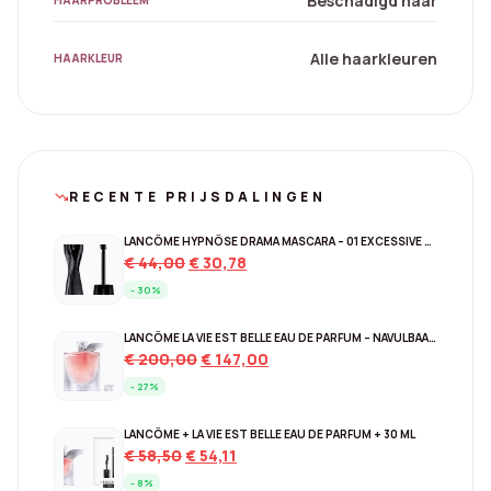
Beschadigd haar
HAARPROBLEEM
Alle haarkleuren
HAARKLEUR
RECENTE PRIJSDALINGEN
trending_down
LANCÔME HYPNÔSE DRAMA MASCARA – 01 EXCESSIVE BLACK
Original
Current
€
44,00
€
30,78
price
price
- 30%
was:
is:
€ 44,00.
€ 30,78.
LANCÔME LA VIE EST BELLE EAU DE PARFUM – NAVULBAAR 150 ML
Original
Current
€
200,00
€
147,00
price
price
- 27%
was:
is:
€ 200,00.
€ 147,00.
LANCÔME + LA VIE EST BELLE EAU DE PARFUM + 30 ML
Original
Current
€
58,50
€
54,11
price
price
- 8%