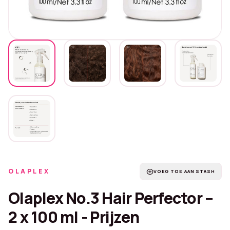
OLAPLEX
add_circle
VOEG TOE AAN STASH
Olaplex No.3 Hair Perfector –
2 x 100 ml - Prijzen