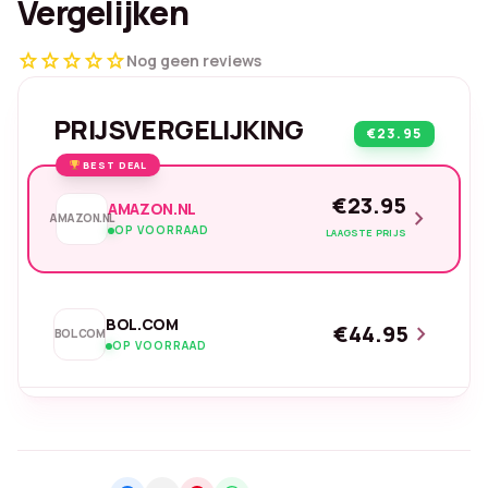
Vergelijken
star
star
star
star
star
Nog geen reviews
PRIJSVERGELIJKING
€23.95
BEST DEAL
€23.95
AMAZON.NL
chevron_right
AMAZON.NL
OP VOORRAAD
LAAGSTE PRIJS
BOL.COM
€44.95
chevron_right
BOL.COM
OP VOORRAAD