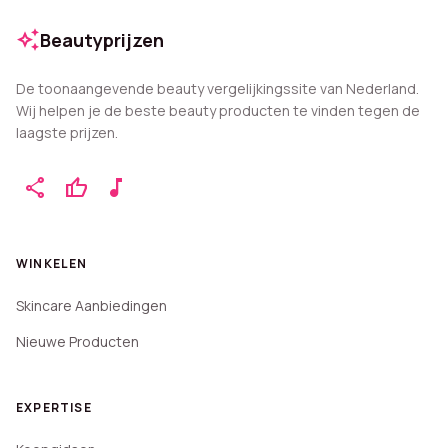
auto_awesome
Beautyprijzen
De toonaangevende beauty vergelijkingssite van Nederland.
Wij helpen je de beste beauty producten te vinden tegen de
laagste prijzen.
share
thumb_up
music_note
WINKELEN
Skincare Aanbiedingen
Nieuwe Producten
EXPERTISE