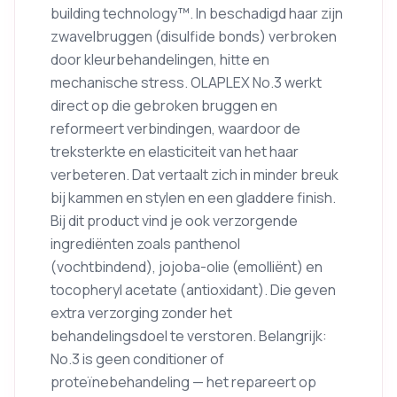
building technology™. In beschadigd haar zijn
zwavelbruggen (disulfide bonds) verbroken
door kleurbehandelingen, hitte en
mechanische stress. OLAPLEX No.3 werkt
direct op die gebroken bruggen en
reformeert verbindingen, waardoor de
treksterkte en elasticiteit van het haar
verbeteren. Dat vertaalt zich in minder breuk
bij kammen en stylen en een gladdere finish.
Bij dit product vind je ook verzorgende
ingrediënten zoals panthenol
(vochtbindend), jojoba-olie (emolliënt) en
tocopheryl acetate (antioxidant). Die geven
extra verzorging zonder het
behandelingsdoel te verstoren. Belangrijk:
No.3 is geen conditioner of
proteïnebehandeling — het repareert op