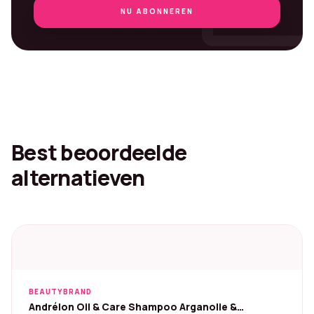
mai
NU ABONNEREN
Best beoordeelde
alternatieven
BEAUTYBRAND
Andrélon Oil & Care Shampoo Arganolie &