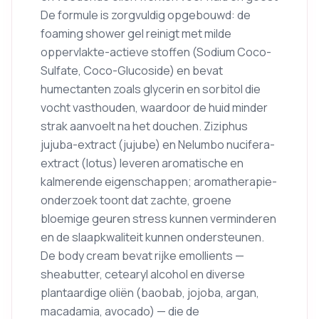
De formule is zorgvuldig opgebouwd: de
foaming shower gel reinigt met milde
oppervlakte-actieve stoffen (Sodium Coco-
Sulfate, Coco-Glucoside) en bevat
humectanten zoals glycerin en sorbitol die
vocht vasthouden, waardoor de huid minder
strak aanvoelt na het douchen. Ziziphus
jujuba-extract (jujube) en Nelumbo nucifera-
extract (lotus) leveren aromatische en
kalmerende eigenschappen; aromatherapie-
onderzoek toont dat zachte, groene
bloemige geuren stress kunnen verminderen
en de slaapkwaliteit kunnen ondersteunen.
De body cream bevat rijke emollients —
sheabutter, cetearyl alcohol en diverse
plantaardige oliën (baobab, jojoba, argan,
macadamia, avocado) — die de