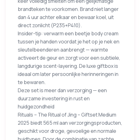
keer volledig smelten om een gelijkmatige
brandteken te voorkomen. Brand niet langer
dan 4 uur achter elkaar en bewaar koel, uit
direct zonlicht (P235+P410).
Insider-tip: verwarm een beetje body cream
tussen je handen voordat je het op je nek en
sleutelbeenderen aanbrengt — warmte
activeert de geur en zorgt voor een subtiele,
langdurige scent-layering. De luxe giftbox is
ideaal om later persoonlijke herinneringen in
te bewaren.
Deze set is meer dan verzorging — een
duurzame investering in rust en
huidgezondheid
Rituals – The Ritual of Jing – Giftset Medium
2025 biedt 565 ml aan verzorgingsproducten,
geschikt voor droge, gevoelige en normale
huidtypes. Door de combinatie van zachte