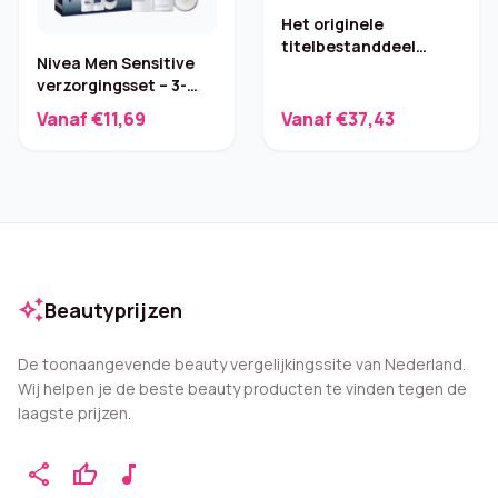
Het originele
titelbestanddeel
Nivea Men Sensitive
bevat geen merk of
verzorgingsset – 3-
producttype — ik heb
delig
die gegevens nodig om
Vanaf €11,69
Vanaf €37,43
precies aan je format
te voldoen. Hieronder
vind je een generieke
sjabloon en enkele…
auto_awesome
Beautyprijzen
De toonaangevende beauty vergelijkingssite van Nederland.
Wij helpen je de beste beauty producten te vinden tegen de
laagste prijzen.
share
thumb_up
music_note