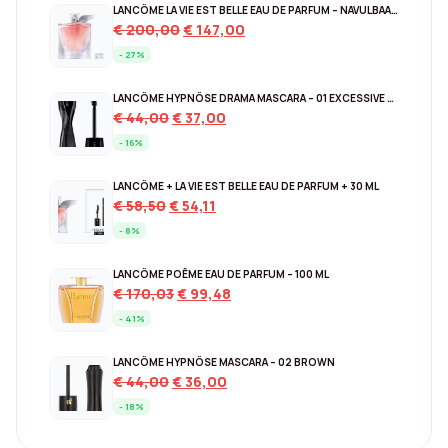
LANCÔME LA VIE EST BELLE EAU DE PARFUM – NAVULBAAR 150 ML
Original
Current
€
200,00
€
147,00
price
price
- 27%
was:
is:
€ 200,00.
€ 147,00.
LANCÔME HYPNÔSE DRAMA MASCARA – 01 EXCESSIVE BLACK
Original
Current
€
44,00
€
37,00
price
price
- 16%
was:
is:
€ 44,00.
€ 37,00.
LANCÔME + LA VIE EST BELLE EAU DE PARFUM + 30 ML
Original
Current
€
58,50
€
54,11
price
price
- 8%
was:
is:
€ 58,50.
€ 54,11.
LANCÔME POÊME EAU DE PARFUM – 100 ML
Original
Current
€
170,03
€
99,48
price
price
- 41%
was:
is:
€ 170,03.
€ 99,48.
LANCÔME HYPNÔSE MASCARA – 02 BROWN
Original
Current
€
44,00
€
36,00
price
price
- 18%
was:
is:
€ 44,00.
€ 36,00.