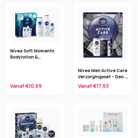
Nivea Soft Moments
Bodylotion &
Douchegel – 2-delige
set
Nivea Men Active Care
Verzorgingsset – Deo &
Douchegel
Vanaf €10,69
Vanaf €17,63