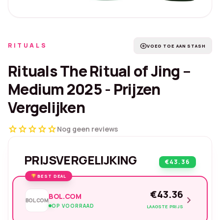
RITUALS
add_circle
VOEG TOE AAN STASH
Rituals The Ritual of Jing –
Medium 2025 - Prijzen
Vergelijken
star
star
star
star
star
Nog geen reviews
PRIJSVERGELIJKING
€43.36
BEST DEAL
€43.36
BOL.COM
chevron_right
BOL.COM
OP VOORRAAD
LAAGSTE PRIJS