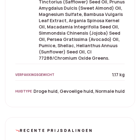
Tinctorius (Safflower) Seed Oil, Prunus
Amygdalus Dulcis (Sweet Almond) Oil,
Magnesium Sulfate, Bambusa Vulgaris
Leaf Extract, Argania Spinosa Kernel
Oil, Macadamia Integrifolia Seed Oil,
Simmondsia Chinensis (Jojoba) Seed
Oil, Persea Gratissima (Avocado) Oil,
Pumice, Shellac, Helianthus Annuus
(Sunflower) Seed Oil, CI
77288/Chromium Oxide Greens.
1.17 kg
VERPAKKINGSGEWICHT
Droge huid, Gevoelige huid, Normale huid
HUIDTYPE
RECENTE PRIJSDALINGEN
trending_down