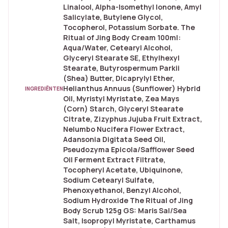
Linalool, Alpha-Isomethyl Ionone, Amyl
Salicylate, Butylene Glycol,
Tocopherol, Potassium Sorbate. The
Ritual of Jing Body Cream 100ml:
Aqua/Water, Cetearyl Alcohol,
Glyceryl Stearate SE, Ethylhexyl
Stearate, Butyrospermum Parkii
(Shea) Butter, Dicaprylyl Ether,
Helianthus Annuus (Sunflower) Hybrid
INGREDIËNTEN
Oil, Myristyl Myristate, Zea Mays
(Corn) Starch, Glyceryl Stearate
Citrate, Zizyphus Jujuba Fruit Extract,
Nelumbo Nucifera Flower Extract,
Adansonia Digitata Seed Oil,
Pseudozyma Epicola/Safflower Seed
Oil Ferment Extract Filtrate,
Tocopheryl Acetate, Ubiquinone,
Sodium Cetearyl Sulfate,
Phenoxyethanol, Benzyl Alcohol,
Sodium Hydroxide The Ritual of Jing
Body Scrub 125g GS: Maris Sal/Sea
Salt, Isopropyl Myristate, Carthamus