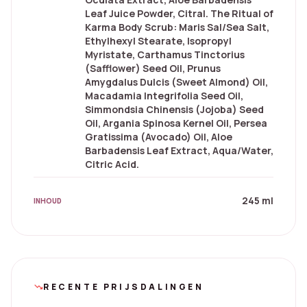
Leaf Juice Powder, Citral. The Ritual of
Karma Body Scrub: Maris Sal/Sea Salt,
Ethylhexyl Stearate, Isopropyl
Myristate, Carthamus Tinctorius
(Safflower) Seed Oil, Prunus
Amygdalus Dulcis (Sweet Almond) Oil,
Macadamia Integrifolia Seed Oil,
Simmondsia Chinensis (Jojoba) Seed
Oil, Argania Spinosa Kernel Oil, Persea
Gratissima (Avocado) Oil, Aloe
Barbadensis Leaf Extract, Aqua/Water,
Citric Acid.
245 ml
INHOUD
RECENTE PRIJSDALINGEN
trending_down