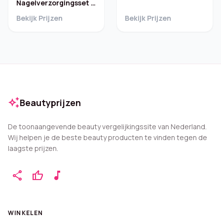
Nagelverzorgingsset –
Nagelriemolie
Bekijk Prijzen
Bekijk Prijzen
auto_awesome
Beautyprijzen
De toonaangevende beauty vergelijkingssite van Nederland.
Wij helpen je de beste beauty producten te vinden tegen de
laagste prijzen.
share
thumb_up
music_note
WINKELEN