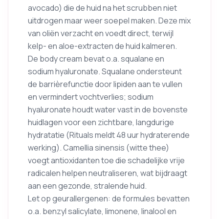
avocado) die de huid na het scrubben niet
uitdrogen maar weer soepel maken. Deze mix
van oliën verzacht en voedt direct, terwijl
kelp- en aloe-extracten de huid kalmeren.
De body cream bevat o.a. squalane en
sodium hyaluronate. Squalane ondersteunt
de barrièrefunctie door lipiden aan te vullen
en vermindert vochtverlies; sodium
hyaluronate houdt water vast in de bovenste
huidlagen voor een zichtbare, langdurige
hydratatie (Rituals meldt 48 uur hydraterende
werking). Camellia sinensis (witte thee)
voegt antioxidanten toe die schadelijke vrije
radicalen helpen neutraliseren, wat bijdraagt
aan een gezonde, stralende huid.
Let op geurallergenen: de formules bevatten
o.a. benzyl salicylate, limonene, linalool en