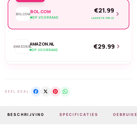
€21.99
BOL.COM
chevron_right
BOL.COM
OP VOORRAAD
LAAGSTE PRIJS
AMAZON.NL
€29.99
chevron_right
AMAZON.NL
OP VOORRAAD
DEEL DEAL:
BESCHRIJVING
SPECIFICATIES
GEBRUIKE