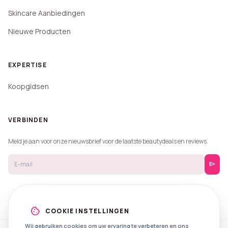
Skincare Aanbiedingen
Nieuwe Producten
EXPERTISE
Koopgidsen
VERBINDEN
Meld je aan voor onze nieuwsbrief voor de laatste beautydeals en reviews.
send
cookie
COOKIE INSTELLINGEN
Wij gebruiken cookies om uw ervaring te verbeteren en ons