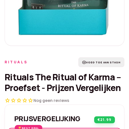
RITUALS
add_circle
VOEG TOE AAN STASH
Rituals The Ritual of Karma –
Proefset - Prijzen Vergelijken
star
star
star
star
star
Nog geen reviews
PRIJSVERGELIJKING
€21.99
BEST DEAL