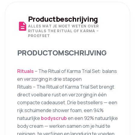
Productbeschrijving
description
ALLES WAT JE MOET WETEN OVER
RITUALS THE RITUAL OF KARMA –
PROEFSET
PRODUCTOMSCHRIJVING
Rituals
– The Ritual of Karma Trial Set: balans
en verzorging in drie stappen
Rituals – The Ritual of Karma Trial Set brengt
direct voelbare rust en verzorging in één
compacte cadeauset. Drie bestsellers — een
rijk schuimende shower foam, een 94%
natuurlijke
bodyscrub
en een 92% natuurlijke
body cream — werken samen om je huid te
reinigen, te verfijnen en langdurig te voeden.