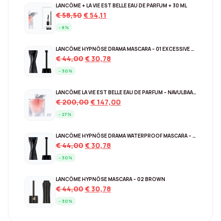
LANCÔME + LA VIE EST BELLE EAU DE PARFUM + 30 ML
Original
Current
€
58,50
€
54,11
price
price
- 8%
was:
is:
€ 58,50.
€ 54,11.
LANCÔME HYPNÔSE DRAMA MASCARA – 01 EXCESSIVE BLACK
Original
Current
€
44,00
€
30,78
price
price
- 30%
was:
is:
€ 44,00.
€ 30,78.
LANCÔME LA VIE EST BELLE EAU DE PARFUM – NAVULBAAR 150 ML
Original
Current
€
200,00
€
147,00
price
price
- 27%
was:
is:
€ 200,00.
€ 147,00.
LANCÔME HYPNÔSE DRAMA WATERPROOF MASCARA – EXCESSIVE BLACK
Original
Current
€
44,00
€
30,78
price
price
- 30%
was:
is:
€ 44,00.
€ 30,78.
LANCÔME HYPNÔSE MASCARA – 02 BROWN
Original
Current
€
44,00
€
30,78
price
price
- 30%
was:
is:
€ 44,00.
€ 30,78.