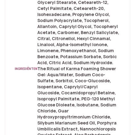
Glyceryl Stearate, Ceteareth-12,
Cetyl Palmitate, Ceteareth-20,
Isohexadecane, Propylene Glycol,
Sodium Polyacrylate, Tocopherol,
Allantoin, Caprylyl Glycol, Tocopheryl
Acetate, Carbomer, Benzyl Salicylate,
Citral, Citronellol, Hexyl Cinnamal,
Linalool, Alpha-Isomethyl Ionone,
Limonene, Phenoxyethanol, Sodium
Benzoate, Potassium Sorbate, Sorbic
Acid, Citric Acid, Sodium Hydroxide.
The Ritual of Karma Foaming Shower
INGREDIËNTEN
Gel: Aqua/Water, Sodium Coco-
Sulfate, Sorbitol, Coco-Glucoside,
Isopentane, Caprylyl/Capryl
Glucoside, Cocamidopropyl Betaine,
Isopropyl Palmitate, PEG-120 Methyl
Glucose Dioleate, Isobutane, Sodium
Chloride, Guar
Hydroxypropyltrimonium Chloride,
Silybum Marianum Seed Oil, Porphyra
Umbilicalis Extract, Nannochloropsis
Oculata Extract, Aloe Barbadensis