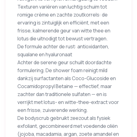
Texturen variëren van luchtig schuim tot
romige crème en zachte zoutkorrels: de
ervaring is zintuiglijk en efficiënt, met een
frisse, kalmerende geur van witte thee en
lotus die uitnodigt tot bewust vertragen.
De formule achter de rust: antioxidanten,
squalane en hyaluronaat
Achter de serene geur schuilt doordachte
formulering. De shower foam reinigt mild
dankzij surfactanten als Coco-Glucoside en
Cocamidopropyl Betaine — effectief, maar
zachter dan traditionele sulfaten — en is
verrijkt met lotus- en witte-thee-extract voor
een frisse, zuiverende werking.
De bodyscrub gebruikt zeezout als fysiek
exfoliant, gecombineerd met voedende oliën
(jojoba, macadamia, argan, zoete amandel en