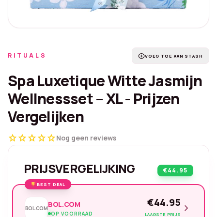
RITUALS
add_circle
VOEG TOE AAN STASH
Spa Luxetique Witte Jasmijn
Wellnessset – XL - Prijzen
Vergelijken
star
star
star
star
star
Nog geen reviews
PRIJSVERGELIJKING
€44.95
BEST DEAL
€44.95
BOL.COM
chevron_right
BOL.COM
OP VOORRAAD
LAAGSTE PRIJS