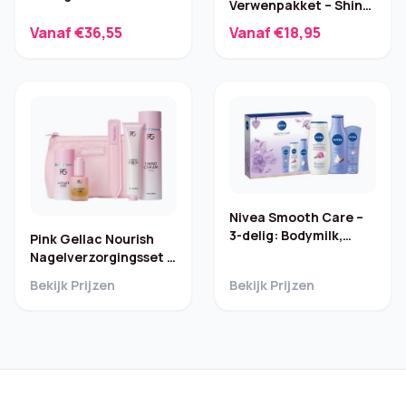
Verwenpakket – Shiny
Powder 6.5g
Rosé Pump
Vanaf €36,55
Vanaf €18,95
Nivea Smooth Care –
3-delig: Bodymilk,
Pink Gellac Nourish
Douchegel,
Nagelverzorgingsset –
Handcrème
Nagelriemolie
Bekijk Prijzen
Bekijk Prijzen