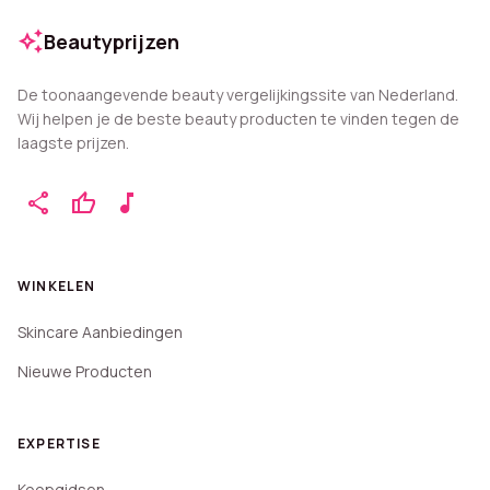
auto_awesome
Beautyprijzen
De toonaangevende beauty vergelijkingssite van Nederland.
Wij helpen je de beste beauty producten te vinden tegen de
laagste prijzen.
share
thumb_up
music_note
WINKELEN
Skincare Aanbiedingen
Nieuwe Producten
EXPERTISE
Koopgidsen