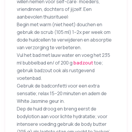
willen nemen voor self-care: moeders,
vriendinnen, dochters of jijzelf. Een
aanbevolen thuisritueel:
Begin met warm (niet heet) douchen en
gebruik de scrub (105 ml) 1–2x per week om
dode huidcellen te verwijderen en absorptie
van verzorging te verbeteren.
Vul het bad met lauw water en voeg het 235
ml bubbelbad en/ of 200 g
badzout
toe;
gebruik badzout ook als rustgevend
voetenbad.
Gebruik de badconfetti voor een extra
sensatie; relax 15–20 minuten en adem de
White Jasmine geur in.
Dep de huid droog en breng eerst de
bodylotion aan voor lichte hydratatie; voor
intensere voeding gebruik de body butter
(105 g) als laatste stap om vocht te ‘locken’.