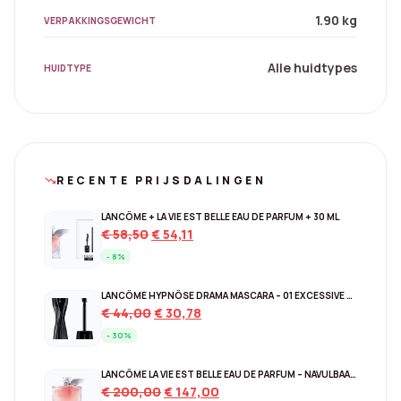
1.90 kg
VERPAKKINGSGEWICHT
Alle huidtypes
HUIDTYPE
RECENTE PRIJSDALINGEN
trending_down
LANCÔME + LA VIE EST BELLE EAU DE PARFUM + 30 ML
Original
Current
€
58,50
€
54,11
price
price
- 8%
was:
is:
€ 58,50.
€ 54,11.
LANCÔME HYPNÔSE DRAMA MASCARA – 01 EXCESSIVE BLACK
Original
Current
€
44,00
€
30,78
price
price
- 30%
was:
is:
€ 44,00.
€ 30,78.
LANCÔME LA VIE EST BELLE EAU DE PARFUM – NAVULBAAR 150 ML
Original
Current
€
200,00
€
147,00