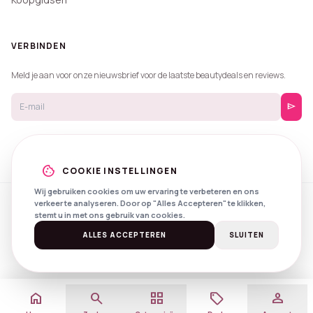
VERBINDEN
Meld je aan voor onze nieuwsbrief voor de laatste beautydeals en reviews.
send
cookie
COOKIE INSTELLINGEN
Wij gebruiken cookies om uw ervaring te verbeteren en ons
verkeer te analyseren. Door op "Alles Accepteren" te klikken,
© 2026 Beautyprijzen.
stemt u in met ons gebruik van cookies.
Created with
by
NXS Digital
Spotlights
Privacy
Voorwaarden
ALLES ACCEPTEREN
SLUITEN
home
search
grid_view
local_offer
person