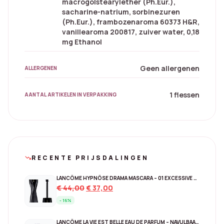
macrogolstearylether (Ph.Eur.),
sacharine-natrium, sorbinezuren
(Ph.Eur.), frambozenaroma 60373 H&R,
vanillearoma 200817, zuiver water, 0,18
mg Ethanol
Geen allergenen
ALLERGENEN
1 flessen
AANTAL ARTIKELEN IN VERPAKKING
RECENTE PRIJSDALINGEN
trending_down
LANCÔME HYPNÔSE DRAMA MASCARA – 01 EXCESSIVE BLACK
Original
Current
€
44,00
€
37,00
price
price
- 16%
was:
is:
€ 44,00.
€ 37,00.
LANCÔME LA VIE EST BELLE EAU DE PARFUM – NAVULBAAR 150 ML