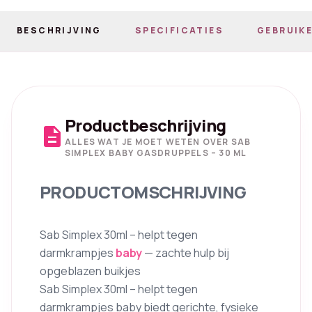
BESCHRIJVING
SPECIFICATIES
GEBRUIKE
Productbeschrijving
description
ALLES WAT JE MOET WETEN OVER SAB
SIMPLEX BABY GASDRUPPELS – 30 ML
PRODUCTOMSCHRIJVING
Sab Simplex 30ml – helpt tegen
darmkrampjes
baby
— zachte hulp bij
opgeblazen buikjes
Sab Simplex 30ml – helpt tegen
darmkrampjes baby biedt gerichte, fysieke