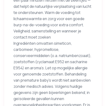
een paar minuten fietsen met de beentjes —
dat helpt de natuurlijke verplaatsing van lucht
te ondersteunen. Warm de voeding tot
lichaamswarmte en zorg voor een goede
burp-na-de-voeding voor extra comfort.
Veiligheid, samenstelling en wanneer je
contact moet zoeken
Ingrediënten omvatten simeticon,
carbomeer, hypromellose,
conserveermiddelen (o.a. natriumbenzoaat),
zoetstoffen (cyclamaat E952 en sacharine
E954) en aroma’s. Let op mogelijke allergie
voor genoemde zoetstoffen. Behandeling
van premature baby’s wordt niet aanbevolen
zonder medisch advies. Volgens huidige
gegevens zijn geen bijwerkingen bekend; in
geïsoleerde gevallen kunnen
overgevoeligheidsreacties voorkomen. Er is