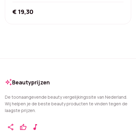
€
19,30
auto_awesome
Beautyprijzen
De toonaangevende beauty vergelijkingssite van Nederland.
Wij helpen je de beste beauty producten te vinden tegen de
laagste prijzen.
share
thumb_up
music_note