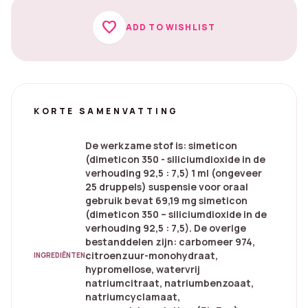
favorite
ADD TO WISHLIST
KORTE SAMENVATTING
De werkzame stof is: simeticon
(dimeticon 350 - siliciumdioxide in de
verhouding 92,5 : 7,5) 1 ml (ongeveer
25 druppels) suspensie voor oraal
gebruik bevat 69,19 mg simeticon
(dimeticon 350 – siliciumdioxide in de
verhouding 92,5 : 7,5). De overige
bestanddelen zijn: carbomeer 974,
citroenzuur-monohydraat,
INGREDIËNTEN
hypromellose, watervrij
natriumcitraat, natriumbenzoaat,
natriumcyclamaat,