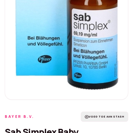
BAYER B.V.
add_circle
VOEG TOE AAN STASH
Sab Simplex Baby