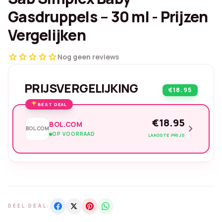
Gasdruppels – 30 ml - Prijzen
Vergelijken
star
star
star
star
star
Nog geen reviews
PRIJSVERGELIJKING
€18.95
BEST DEAL
€18.95
BOL.COM
chevron_right
BOL.COM
OP VOORRAAD
LAAGSTE PRIJS
DEEL DEAL: