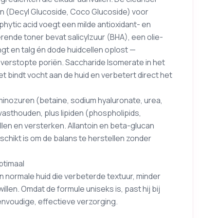
en (Decyl Glucoside, Coco Glucoside) voor
phytic acid voegt een milde antioxidant- en
ende toner bevat salicylzuur (BHA), een olie-
ngt en talg én dode huidcellen oplost —
 verstopte poriën. Saccharide Isomerate in het
 bindt vocht aan de huid en verbetert direct het
aminozuren (betaine, sodium hyaluronate, urea,
asthouden, plus lipiden (phospholipids,
llen en versterken. Allantoin en beta-glucan
hikt is om de balans te herstellen zonder
optimaal
 normale huid die verbeterde textuur, minder
len. Omdat de formule uniseks is, past hij bij
nvoudige, effectieve verzorging.