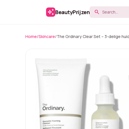
auto_awesome
BeautyPrijzen
search
Home
/
Skincare
/
The Ordinary Clear Set – 3-delige hu