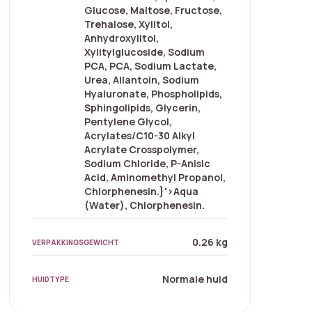
Glucose, Maltose, Fructose,
Trehalose, Xylitol,
Anhydroxylitol,
Xylitylglucoside, Sodium
PCA, PCA, Sodium Lactate,
Urea, Allantoin, Sodium
Hyaluronate, Phospholipids,
Sphingolipids, Glycerin,
Pentylene Glycol,
Acrylates/C10-30 Alkyl
Acrylate Crosspolymer,
Sodium Chloride, P-Anisic
Acid, Aminomethyl Propanol,
Chlorphenesin.}'>Aqua
(Water), Chlorphenesin.
0.26 kg
VERPAKKINGSGEWICHT
Normale huid
HUIDTYPE