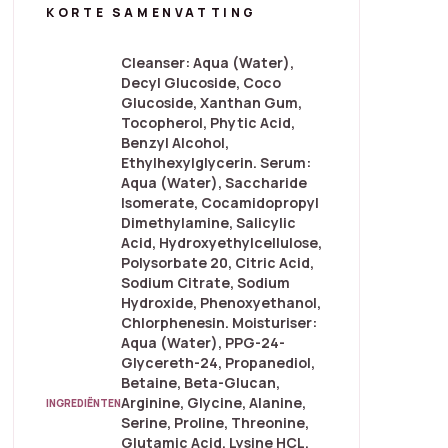
KORTE SAMENVATTING
Cleanser: Aqua (Water),
Decyl Glucoside, Coco
Glucoside, Xanthan Gum,
Tocopherol, Phytic Acid,
Benzyl Alcohol,
Ethylhexylglycerin. Serum:
Aqua (Water), Saccharide
Isomerate, Cocamidopropyl
Dimethylamine, Salicylic
Acid, Hydroxyethylcellulose,
Polysorbate 20, Citric Acid,
Sodium Citrate, Sodium
Hydroxide, Phenoxyethanol,
Chlorphenesin. Moisturiser:
Aqua (Water), PPG-24-
Glycereth-24, Propanediol,
Betaine, Beta-Glucan,
Arginine, Glycine, Alanine,
INGREDIËNTEN
Serine, Proline, Threonine,
Glutamic Acid, Lysine HCL,