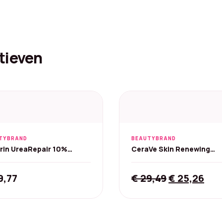
tieven
TYBRAND
BEAUTYBRAND
rin UreaRepair 10%
CeraVe Skin Renewing
lotion - 400 ml
Vitamine C Serum 10% - 3
Original
Cur
9,77
€
29,49
€
25,26
price
pri
was:
is:
€ 29,49.
€ 2