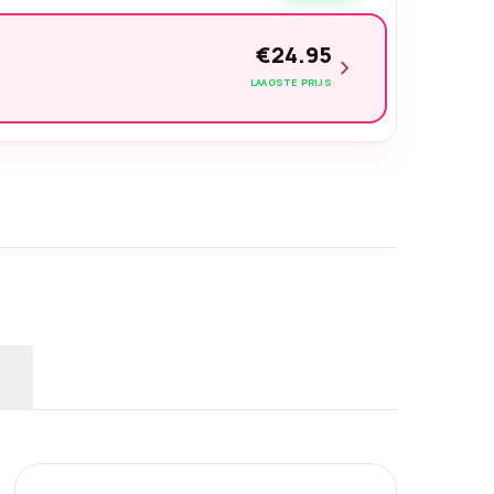
€24.95
chevron_right
LAAGSTE PRIJS