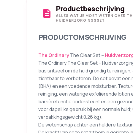
Productbeschrijving
description
ALLES WAT JE MOET WETEN OVER THE
HUIDVERZORGINGSSET
PRODUCTOMSCHRIJVING
The Ordinary
The Clear Set –
Huidverzor
The Ordinary The Clear Set – Huidverzorgin
basisritueel om de huid grondig te reinigen
zichtbaar te verbeteren. De set bevat een m
(BHA) en een voedende moisturizer. Texturen
reiniging, een waterige exfoliërende lotion
barrièrefunctie ondersteunt en een gezonde
voor dagelijks gebruik bij een normale huid
verpakkingsgewicht 0,26 kg).
De wetenschap achter een heldere textuur
De kracht van deze set zit hem in gerichte i