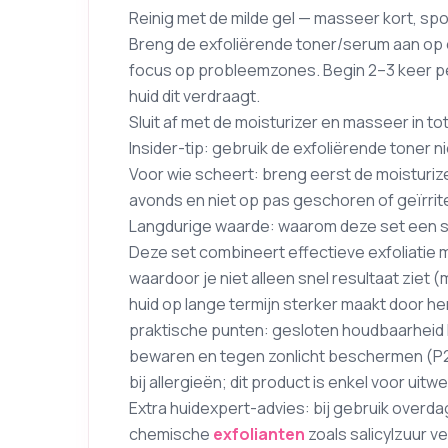
Reinig met de milde gel — masseer kort, spo
Breng de exfoliërende toner/serum aan op e
focus op probleemzones. Begin 2–3 keer per
huid dit verdraagt.
Sluit af met de moisturizer en masseer in to
Insider-tip: gebruik de exfoliërende toner n
Voor wie scheert: breng eerst de moisturize
avonds en niet op pas geschoren of geïrrit
Langdurige waarde: waarom deze set een sl
Deze set combineert effectieve exfoliatie m
waardoor je niet alleen snel resultaat ziet 
huid op lange termijn sterker maakt door he
praktische punten: gesloten houdbaarheid 
bewaren en tegen zonlicht beschermen (P23
bij allergieën; dit product is enkel voor uitw
Extra huidexpert-advies: bij gebruik overd
chemische
exfolianten
zoals salicylzuur 