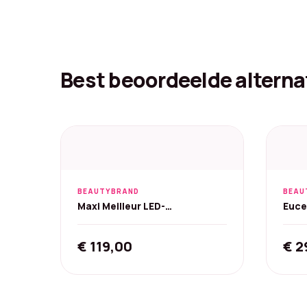
Best beoordeelde alterna
BEAUTYBRAND
BEAU
Maxi Meilleur LED-
Euce
gezichtsmasker - Nova-serie
Body
(Rood)
€
119,00
€
2