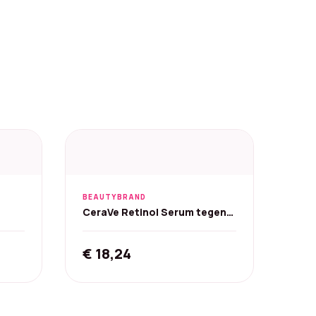
BEAUTYBRAND
CeraVe Retinol Serum tegen
0 ml
onzuiverheden - 30 ml
rent
€
18,24
ce
5,26.