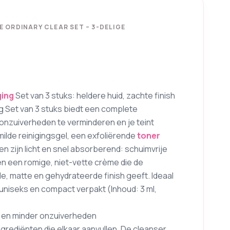
 ORDINARY CLEAR SET – 3-DELIGE
ging
Set van 3 stuks: heldere huid, zachte finish
g Set van 3 stuks biedt een complete
, onzuiverheden te verminderen en je teint
ilde reinigingsgel, een exfoliërende
toner
 zijn licht en snel absorberend: schuimvrije
 en een romige, niet-vette crème die de
, matte en gehydrateerde finish geeft. Ideaal
; uniseks en compact verpakt (Inhoud: 3 ml,
 en minder onzuiverheden
ngrediënten die elkaar aanvullen. De cleanser