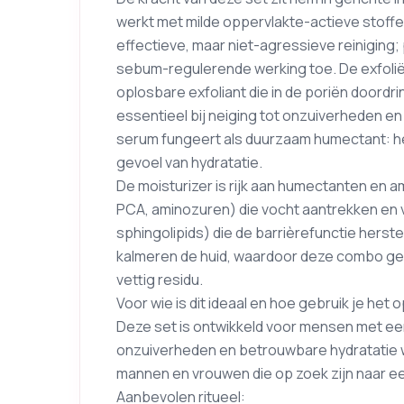
werkt met milde oppervlakte-actieve stoff
effectieve, maar niet-agressieve reiniging; 
sebum-regulerende werking toe. De exfoliër
oplosbare exfoliant die in de poriën doordri
essentieel bij neiging tot onzuiverheden en
serum fungeert als duurzaam humectant: het
gevoel van hydratatie.
De moisturizer is rijk aan humectanten en 
PCA, aminozuren) die vocht aantrekken en v
sphingolipids) die de barrièrefunctie herste
kalmeren de huid, waardoor deze combo gesc
vettig residu.
Voor wie is dit ideaal en hoe gebruik je het 
Deze set is ontwikkeld voor mensen met een
onzuiverheden en betrouwbare hydratatie wil
mannen en vrouwen die op zoek zijn naar ee
Aanbevolen ritueel: