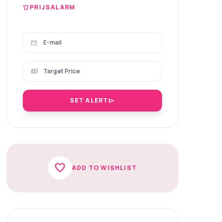
PRIJSALARM
notifications_active
mail
payments
SET ALERT
send
favorite
ADD TO WISHLIST