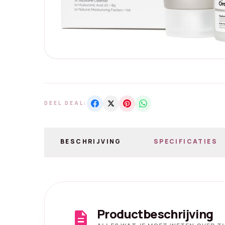
DEEL DEAL:
BESCHRIJVING
SPECIFICATIES
Productbeschrijving
description