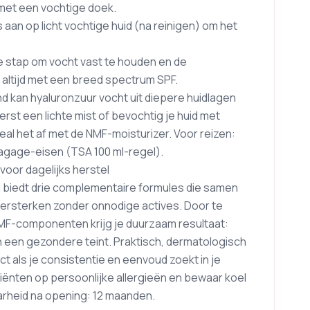
 met een vochtige doek.
 aan op licht vochtige huid (na reinigen) om het
ste stap om vocht vast te houden en de
g altijd met een breed spectrum SPF.
wind kan hyaluronzuur vocht uit diepere huidlagen
erst een lichte mist of bevochtig je huid met
al het af met de NMF-moisturizer. Voor reizen:
gage-eisen (TSA 100 ml-regel).
voor dagelijks herstel
ml biedt drie complementaire formules die samen
 versterken zonder onnodige actives. Door te
MF-componenten krijg je duurzaam resultaat:
n een gezondere teint. Praktisch, dermatologisch
als je consistentie en eenvoud zoekt in je
ediënten op persoonlijke allergieën en bewaar koel
aarheid na opening: 12 maanden.