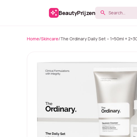
auto_awesome
BeautyPrijzen
search
Home
/
Skincare
/
The Ordinary Daily Set – 1×50ml + 2×3