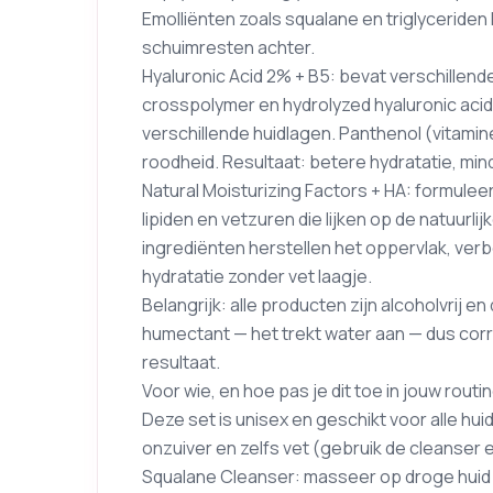
Emolliënten zoals squalane en triglyceriden
schuimresten achter.
Hyaluronic Acid 2% + B5: bevat verschillen
crosspolymer en hydrolyzed hyaluronic acid
verschillende huidlagen. Panthenol (vitami
roodheid. Resultaat: betere hydratatie, minde
Natural Moisturizing Factors + HA: formule
lipiden en vetzuren die lijken op de natuurli
ingrediënten herstellen het oppervlak, ver
hydratatie zonder vet laagje.
Belangrijk: alle producten zijn alcoholvrij 
humectant — het trekt water aan — dus cor
resultaat.
Voor wie, en hoe pas je dit toe in jouw routi
Deze set is unisex en geschikt voor alle hu
onzuiver en zelfs vet (gebruik de cleanser 
Squalane Cleanser: masseer op droge huid