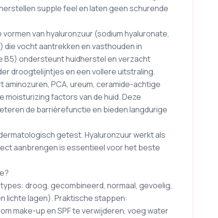
 herstellen supple feel en laten geen schurende
de vormen van hyaluronzuur (sodium hyaluronate,
) die vocht aantrekken en vasthouden in
ne B5) ondersteunt huidherstel en verzacht
r droogtelijntjes en een vollere uitstraling.
ert aminozuren, PCA, ureum, ceramide-achtige
jke moisturizing factors van de huid. Deze
beteren de barrièrefunctie en bieden langdurige
en dermatologisch getest. Hyaluronzuur werkt als
rect aanbrengen is essentieel voor het beste
ne?
idtypes: droog, gecombineerd, normaal, gevoelig,
en lichte lagen). Praktische stappen:
 om make-up en SPF te verwijderen, voeg water