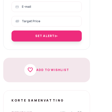
mail
payments
SET ALERT
send
favorite
ADD TO WISHLIST
KORTE SAMENVATTING