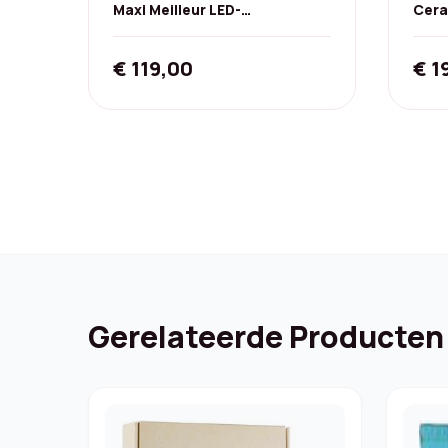
Maxi Meilleur LED-
Cera
gezichtsmasker - Nova-serie
met 
(Rood)
454 
€
119,00
€
1
Gerelateerde Producten