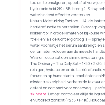
toe om te emulgeren, spoel af of verwijder
Hyaluronic Acid 2% + B5: breng 2–3 druppels
waterbindend effect te versterken.
Natural Moisturizing Factors + HA: als laat
barrièrefunctie te herstellen. Overdag: vol
Insider-tip: in droge klimaten of bij koude 
“trekken” als de lucht erg droog is — spray e
water voordat je het serum aanbrengt, en se
de formaten voldoen aan de meeste handba
Waarom deze set een slimme investering is 
The Ordinary – The Daily Set – 1×50 + 2x30
reinigen, hydrateren en de barrièrefunctie
focussen op humectants, emolliënten en N
minder trekkerigheid, verbeterde textuur e
getest en compact voor onderweg — perfect 
skincare
. Let op: controleer altijd de ingr
en uit direct zonlicht (P235 + P410). Houdb