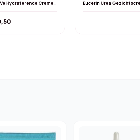
Ve Hydraterende Crème
Eucerin Urea Gezichtsc
Hyaluron & Ceramiden
5% voor Droge Huid - 2x5
g
9,50