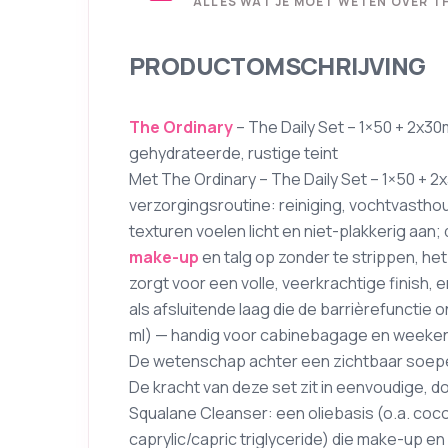
ALLES WAT JE MOET WETEN OVER THE
PRODUCTOMSCHRIJVING
The Ordinary
– The Daily Set – 1×50 + 2x30
gehydrateerde, rustige teint
Met The Ordinary – The Daily Set – 1×50 + 2x
verzorgingsroutine: reiniging, vochtvastho
texturen voelen licht en niet-plakkerig aan; 
make-up
en talg op zonder te strippen, het
zorgt voor een volle, veerkrachtige finish, 
als afsluitende laag die de barrièrefunctie o
ml) — handig voor cabinebagage en weeken
De wetenschap achter een zichtbaar soepel
De kracht van deze set zit in eenvoudige, 
Squalane Cleanser: een oliebasis (o.a. coc
caprylic/capric triglyceride) die make-up en 