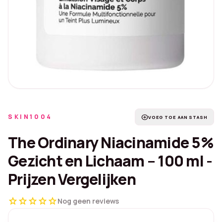
SKIN1004
add_circle
VOEG TOE AAN STASH
The Ordinary Niacinamide 5%
Gezicht en Lichaam – 100 ml -
Prijzen Vergelijken
star
star
star
star
star
Nog geen reviews