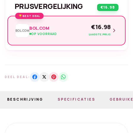
PRIJSVERGELIJKING
€16.98
BEST DEAL
€16.98
BOL.COM
chevron_right
BOL.COM
OP VOORRAAD
LAAGSTE PRIJS
DEEL DEAL:
BESCHRIJVING
SPECIFICATIES
GEBRUIKE