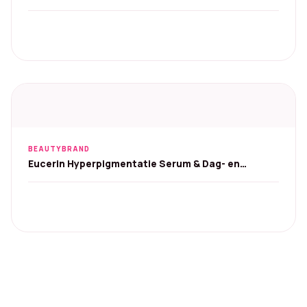
520 leds
BEAUTYBRAND
Eucerin Hyperpigmentatie Serum & Dag- en
Nachtcrème - Set