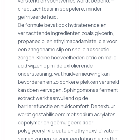
versterkt en vochtverlies wordt beperkt —
direct zichtbaar in soepelere, minder
geïrriteerde huid.
De formule bevat ook hydraterende en
verzachtende ingrediënten zoals glycerin,
propanediol en ethyl macadamiate, die voor
een aangename slip en snelle absorptie
zorgen. Kleine hoeveelheden citric en malic
acid wijzen op milde exfoliërende
ondersteuning, wat huidvernieuwing kan
bevorderen en zo donkere plekken versneld
kan doen vervagen. Sphingomonas ferment
extract werkt aanvullend op de
barrièrefunctie en huidcomfort. De textuur
wordt gestabiliseerd met sodium acrylates
copolymer en geëmulgeerd door
polyglyceryl-4 oleate en ethylhexyl olivate —
samen zorgen ze voor een lotion die prettig