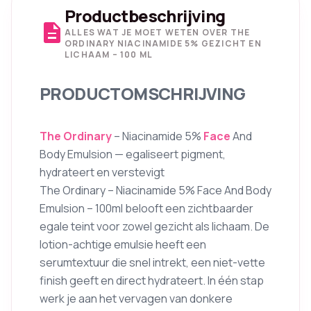
Productbeschrijving
description
ALLES WAT JE MOET WETEN OVER THE
ORDINARY NIACINAMIDE 5% GEZICHT EN
LICHAAM – 100 ML
PRODUCTOMSCHRIJVING
The Ordinary
– Niacinamide 5%
Face
And
Body Emulsion — egaliseert pigment,
hydrateert en verstevigt
The Ordinary – Niacinamide 5% Face And Body
Emulsion – 100ml belooft een zichtbaarder
egale teint voor zowel gezicht als lichaam. De
lotion-achtige emulsie heeft een
serumtextuur die snel intrekt, een niet-vette
finish geeft en direct hydrateert. In één stap
werk je aan het vervagen van donkere