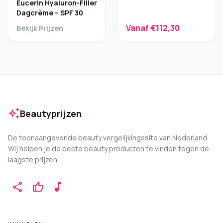
Eucerin Hyaluron-Filler
Dagcrème – SPF 30
Vanaf €112,30
Bekijk Prijzen
auto_awesome
Beautyprijzen
De toonaangevende beauty vergelijkingssite van Nederland.
Wij helpen je de beste beauty producten te vinden tegen de
laagste prijzen.
share
thumb_up
music_note