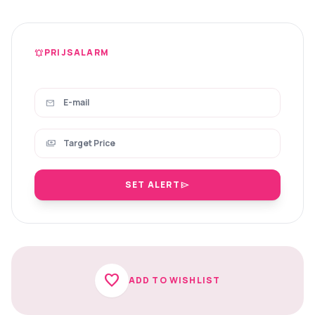
PRIJSALARM
notifications_active
mail
payments
SET ALERT
send
favorite
ADD TO WISHLIST