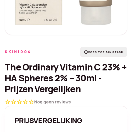
SKIN1004
add_circle
VOEG TOE AAN STASH
The Ordinary Vitamin C 23% +
HA Spheres 2% – 30ml -
Prijzen Vergelijken
star
star
star
star
star
Nog geen reviews
PRIJSVERGELIJKING