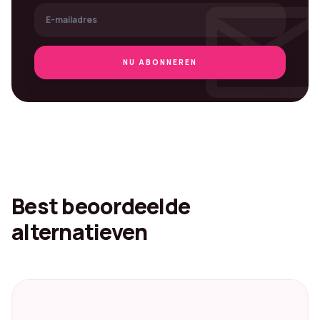
mai
NU ABONNEREN
Best beoordeelde
alternatieven