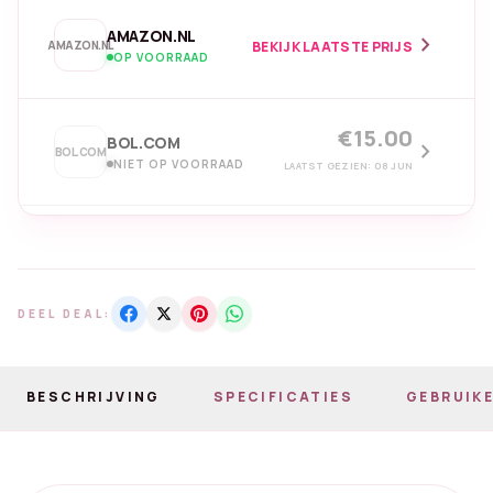
AMAZON.NL
chevron_right
AMAZON.NL
BEKIJK LAATSTE PRIJS
OP VOORRAAD
€15.00
BOL.COM
chevron_right
BOL.COM
NIET OP VOORRAAD
LAATST GEZIEN: 08 JUN
DEEL DEAL:
BESCHRIJVING
SPECIFICATIES
GEBRUIKE