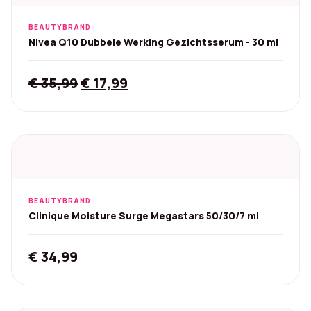
BEAUTYBRAND
Nivea Q10 Dubbele Werking Gezichtsserum - 30 ml
Original
Current
€
35,99
€
17,99
price
price
was:
is:
€ 35,99.
€ 17,99.
BEAUTYBRAND
Clinique Moisture Surge Megastars 50/30/7 ml
€
34,99