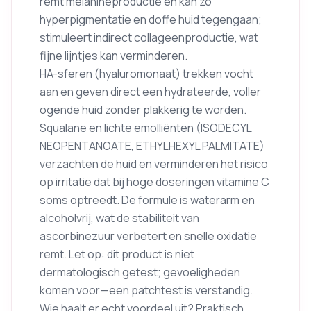
remt melanineproductie en kan zo
hyperpigmentatie en doffe huid tegengaan;
stimuleert indirect collageenproductie, wat
fijne lijntjes kan verminderen.
HA-sferen (hyaluromonaat) trekken vocht
aan en geven direct een hydrateerde, voller
ogende huid zonder plakkerig te worden.
Squalane en lichte emolliënten (ISODECYL
NEOPENTANOATE, ETHYLHEXYL PALMITATE)
verzachten de huid en verminderen het risico
op irritatie dat bij hoge doseringen vitamine C
soms optreedt. De formule is waterarm en
alcoholvrij, wat de stabiliteit van
ascorbinezuur verbetert en snelle oxidatie
remt. Let op: dit product is niet
dermatologisch getest; gevoeligheden
komen voor—een patchtest is verstandig.
Wie haalt er echt voordeel uit? Praktisch