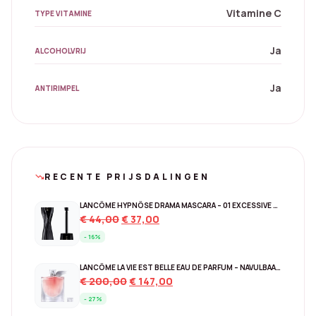
Vitamine C
TYPE VITAMINE
Ja
ALCOHOLVRIJ
Ja
ANTIRIMPEL
RECENTE PRIJSDALINGEN
trending_down
LANCÔME HYPNÔSE DRAMA MASCARA – 01 EXCESSIVE BLACK
Original
Current
€
44,00
€
37,00
price
price
- 16%
was:
is:
€ 44,00.
€ 37,00.
LANCÔME LA VIE EST BELLE EAU DE PARFUM – NAVULBAAR 150 ML
Original
Current
€
200,00
€
147,00
price
price
- 27%
was:
is: