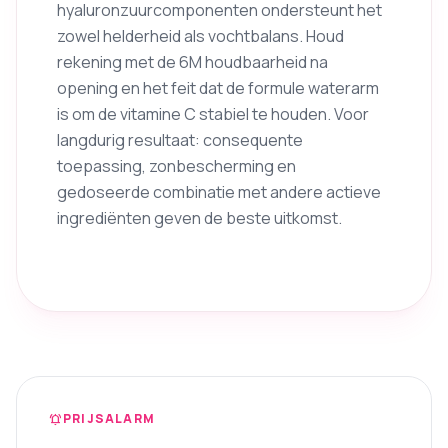
hyaluronzuurcomponenten ondersteunt het
zowel helderheid als vochtbalans. Houd
rekening met de 6M houdbaarheid na
opening en het feit dat de formule waterarm
is om de vitamine C stabiel te houden. Voor
langdurig resultaat: consequente
toepassing, zonbescherming en
gedoseerde combinatie met andere actieve
ingrediënten geven de beste uitkomst.
PRIJSALARM
notifications_active