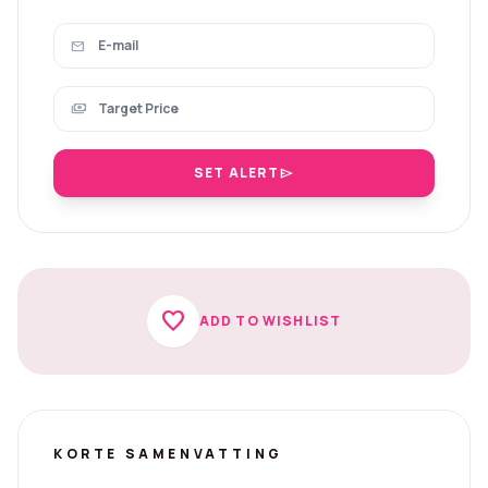
mail
payments
SET ALERT
send
favorite
ADD TO WISHLIST
KORTE SAMENVATTING