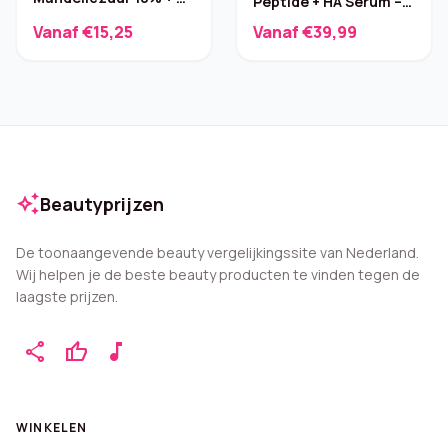
Peptide + HA Serum –
Peeling – 30 ml
Verstevigend
Vanaf €15,25
Vanaf €39,99
auto_awesome
Beautyprijzen
De toonaangevende beauty vergelijkingssite van Nederland.
Wij helpen je de beste beauty producten te vinden tegen de
laagste prijzen.
share
thumb_up
music_note
WINKELEN