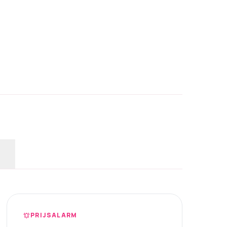
PRIJSALARM
notifications_active