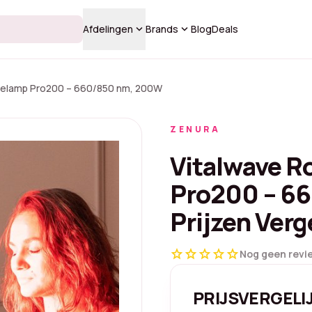
keyboard_arrow_down
keyboard_arrow_down
Afdelingen
Brands
Blog
Deals
pielamp Pro200 – 660/850 nm, 200W
ZENURA
Vitalwave R
Pro200 – 6
Prijzen Verg
star
star
star
star
star
Nog geen revi
PRIJSVERGELI