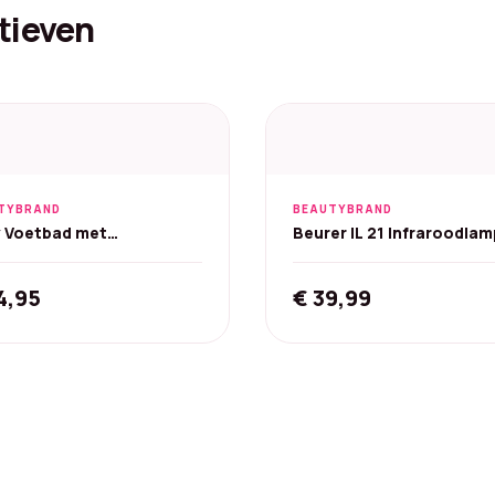
tieven
TYBRAND
BEAUTYBRAND
y Voetbad met
Beurer IL 21 Infraroodlam
agerollers - Tot 45°C
Met veiligheidsbril
4,95
€
39,99