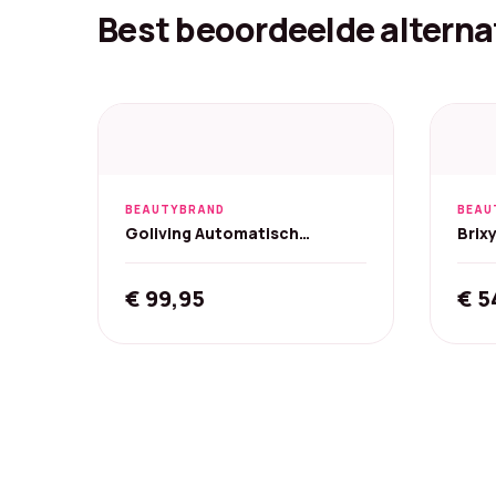
Best beoordeelde alterna
BEAUTYBRAND
BEAU
Goliving Automatisch
Brix
Inklapbaar Voetbad met
Mass
Massage - Wit
€
99,95
€
5