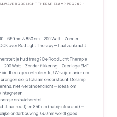
ITALWAVE ROODLICHTTHERAPIELAMP PRO200 –
00 – 660 nm & 850 nm – 200 Watt – Zonder
-BOOK over Red Light Therapy — haal zonkracht
f herstelt je huid traag? De Rood Licht Therapie
– 200 Watt – Zonder flikkering – Zeer lage EMF –
 biedt een gecontroleerde, UV-vrije manier om
 brengen die je lichaam ondersteunt. De lamp
erend, niet-verblindend licht — ideaal om
e integreren.
ergie en huidherstel
chtbaar rood) en 850 nm (nabij-infrarood) —
elijke onderbouwing. 660 nm wordt goed