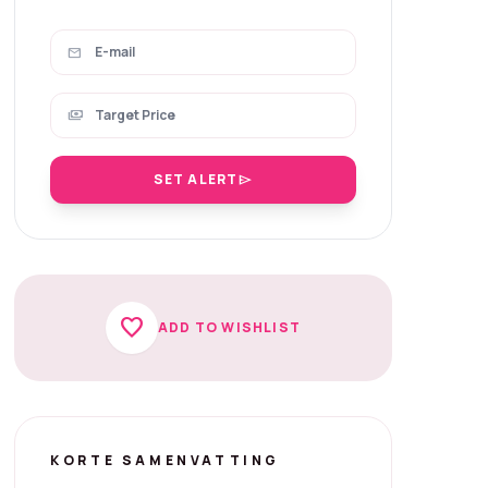
mail
payments
SET ALERT
send
favorite
ADD TO WISHLIST
KORTE SAMENVATTING