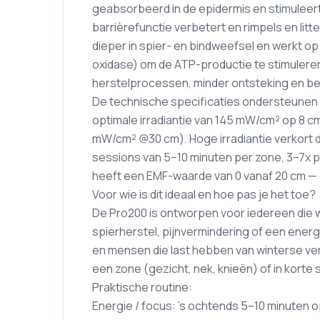
geabsorbeerd in de epidermis en stimuleer
barrièrefunctie verbetert en rimpels en li
dieper in spier- en bindweefsel en werkt o
oxidase) om de ATP-productie te stimuler
herstelprocessen, minder ontsteking en be
De technische specificaties ondersteunen d
optimale irradiantie van 145 mW/cm² op 8
mW/cm² @30 cm). Hoge irradiantie verkort 
sessions van 5–10 minuten per zone, 3–7x p
heeft een EMF-waarde van 0 vanaf 20 cm — c
Voor wie is dit ideaal en hoe pas je het toe?
De Pro200 is ontworpen voor iedereen die w
spierherstel, pijnvermindering of een ener
en mensen die last hebben van winterse v
een zone (gezicht, nek, knieën) of in korte
Praktische routine:
Energie / focus: ’s ochtends 5–10 minuten o