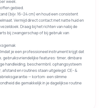
 per week.
roffen gebied.
stand (bijv. 16–24 cm) en houd een consistent
gelmaat. Vermijd direct contact met natte huid en
vezeldoek. Draag bij het richten van nabij de
rts bij zwangerschap of bij gebruik van
uiksgemak
dat je een professioneel instrument krijgt dat
, gebruiksvriendelijke features: timer, dimbare
ige handleiding, beschermbril, ophangsysteem
 afstand en routines staan uitgelegd. CE- &
 fabrieksgarantie — kortom: een slimme
ondheid die gemakkelijk in je dagelijkse routine