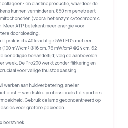
t collageen- en elastineproductie, waardoor de
ttekens kunnen verminderen. 850 nm penetreert
p mitochondriën (vooral het enzym cytochroom c
en. Meer ATP betekent meer energie voor
tere doorbloeding.
it praktisch: 40 krachtige 5W LED’s met een
 cm (100 mW/cm² @16 cm, 76 mW/cm² @24 cm, 62
de benodigde behandeltijd; volg de aanbevolen
er week. De Pro200 werkt zonder flikkering en
ruciaal voor veilige thuistoepassing.
il werken aan huidverbetering, sneller
gieboost — van drukke professionals tot sporters
ermoeidheid. Gebruik de lamp geconcentreerd op
 sessies voor grotere gebieden.
p borst/nek.