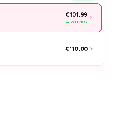
€101.99
chevron_right
LAAGSTE PRIJS
€110.00
chevron_right