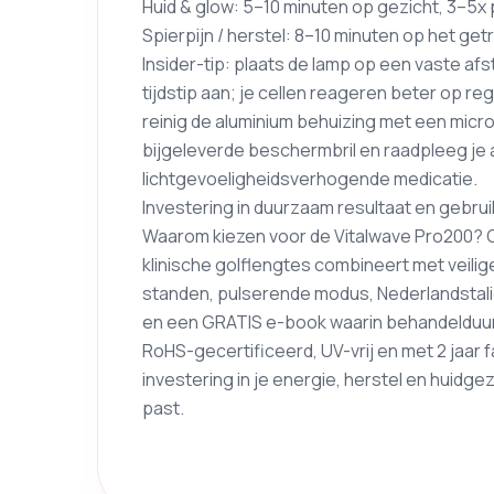
Huid & glow: 5–10 minuten op gezicht, 3–5x
Spierpijn / herstel: 8–10 minuten op het get
Insider-tip: plaats de lamp op een vaste af
tijdstip aan; je cellen reageren beter op re
reinig de aluminium behuizing met een micro
bijgeleverde beschermbril en raadpleeg je a
lichtgevoeligheidsverhogende medicatie.
Investering in duurzaam resultaat en gebr
Waarom kiezen voor de Vitalwave Pro200? Om
klinische golflengtes combineert met veilige
standen, pulserende modus, Nederlandstal
en een GRATIS e-book waarin behandelduur,
RoHS-gecertificeerd, UV-vrij en met 2 jaar
investering in je energie, herstel en huidgez
past.