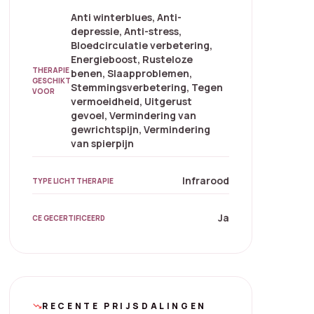
Anti winterblues, Anti-
depressie, Anti-stress,
Bloedcirculatie verbetering,
Energieboost, Rusteloze
THERAPIE
benen, Slaapproblemen,
GESCHIKT
Stemmingsverbetering, Tegen
VOOR
vermoeidheid, Uitgerust
gevoel, Vermindering van
gewrichtspijn, Vermindering
van spierpijn
Infrarood
TYPE LICHTTHERAPIE
Ja
CE GECERTIFICEERD
RECENTE PRIJSDALINGEN
trending_down