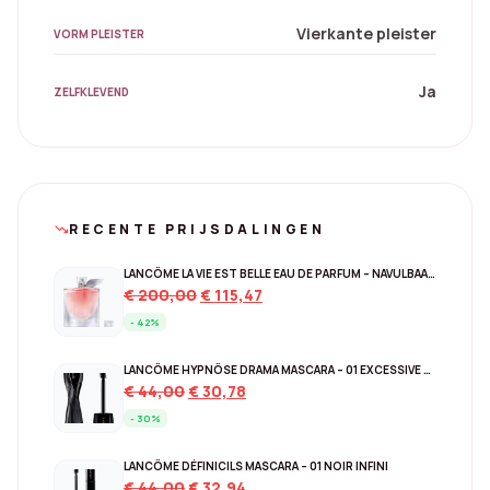
Vierkante pleister
VORM PLEISTER
Ja
ZELFKLEVEND
RECENTE PRIJSDALINGEN
trending_down
LANCÔME LA VIE EST BELLE EAU DE PARFUM – NAVULBAAR 150 ML
Original
Current
€
200,00
€
115,47
price
price
- 42%
was:
is:
€ 200,00.
€ 115,47.
LANCÔME HYPNÔSE DRAMA MASCARA – 01 EXCESSIVE BLACK
Original
Current
€
44,00
€
30,78
price
price
- 30%
was:
is:
€ 44,00.
€ 30,78.
LANCÔME DÉFINICILS MASCARA – 01 NOIR INFINI
Original
Current
€
44,00
€
32,94