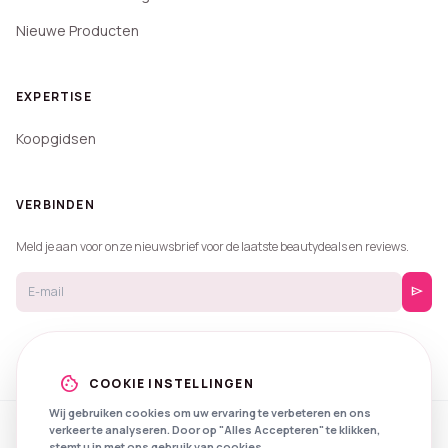
Nieuwe Producten
EXPERTISE
Koopgidsen
VERBINDEN
Meld je aan voor onze nieuwsbrief voor de laatste beautydeals en reviews.
send
cookie
COOKIE INSTELLINGEN
Wij gebruiken cookies om uw ervaring te verbeteren en ons
verkeer te analyseren. Door op "Alles Accepteren" te klikken,
© 2026 Beautyprijzen.
stemt u in met ons gebruik van cookies.