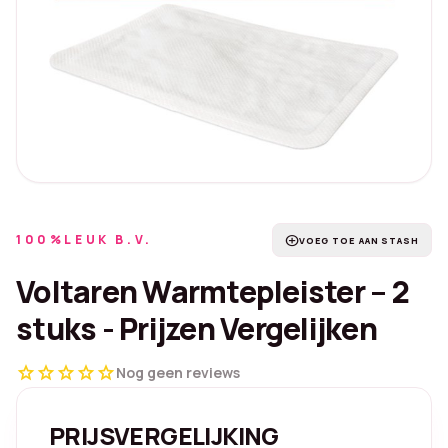
100%LEUK B.V.
add_circle
VOEG TOE AAN STASH
Voltaren Warmtepleister – 2
stuks - Prijzen Vergelijken
star
star
star
star
star
Nog geen reviews
PRIJSVERGELIJKING