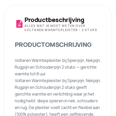
Productbeschrijving
description
ALLES WAT JE MOET WETEN OVER
VOLTAREN WARMTEPLEISTER – 2 STUKS
PRODUCTOMSCHRIJVING
Voltaren Warmtepleister bij Spierpijn, Nekpijn,
Rugpijn en Schouderpijn 2 stuks — gerichte
warmte tot 8 uur
Voltaren Warmtepleister bij Spierpijn, Nekpijn,
Rugpijn en Schouderpijn 2 stuks geeft
gerichte warmte en verlichting waar je het
nodig hebt: diepe spieren in nek, schouders
en rug. De pleister voelt zacht en flexibel aan
(100% polyester), heeft een zelfklevende,