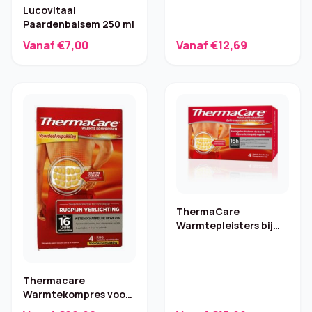
Lucovitaal
Paardenbalsem 250 ml
Vanaf €7,00
Vanaf €12,69
ThermaCare
Warmtepleisters bij
Rugpijn – 4 stuks
Thermacare
Warmtekompres voor
Rugpijn –