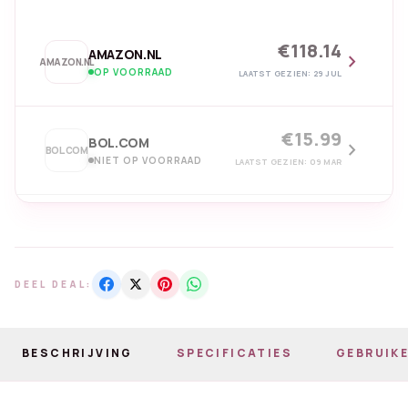
€118.14
AMAZON.NL
chevron_right
AMAZON.NL
OP VOORRAAD
LAATST GEZIEN: 29 JUL
€15.99
BOL.COM
chevron_right
BOL.COM
NIET OP VOORRAAD
LAATST GEZIEN: 09 MAR
DEEL DEAL:
BESCHRIJVING
SPECIFICATIES
GEBRUIKE