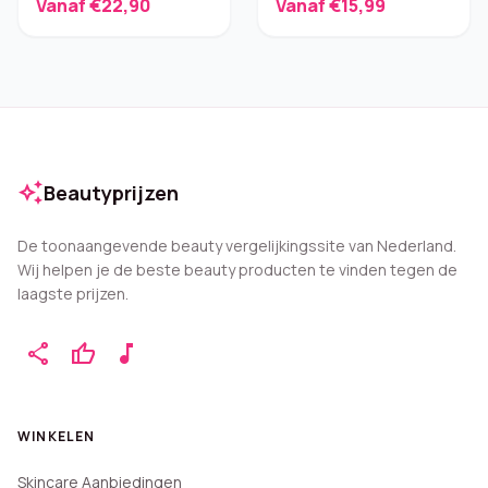
Vanaf €22,90
Vanaf €15,99
Voordeelverpakking
auto_awesome
Beautyprijzen
De toonaangevende beauty vergelijkingssite van Nederland.
Wij helpen je de beste beauty producten te vinden tegen de
laagste prijzen.
share
thumb_up
music_note
WINKELEN
Skincare Aanbiedingen