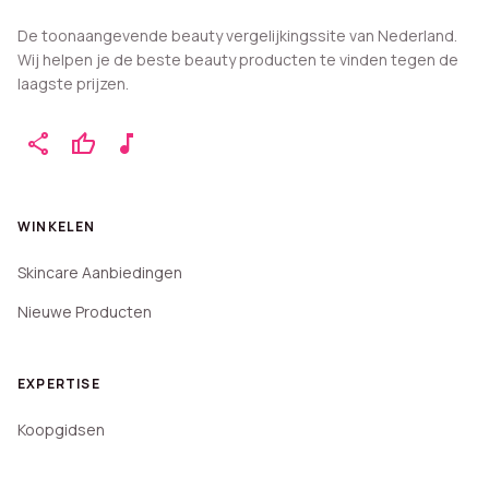
De toonaangevende beauty vergelijkingssite van Nederland.
Wij helpen je de beste beauty producten te vinden tegen de
laagste prijzen.
share
thumb_up
music_note
WINKELEN
Skincare Aanbiedingen
Nieuwe Producten
EXPERTISE
Koopgidsen