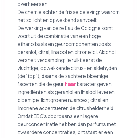
overheersen.
De chemie achter de frisse beleving: waarom
het zo licht en opwekkend aanvoelt
De werking van deze Eau de Cologne komt
voort uit de combinatie van een hoge
ethanolbasis en geurcomponenten zoals
geraniol, citral, linalool en citronellol. Alcohol
versnelt verdamping: je ruikt eerst de
vluchtige, opwekkende citrus- en aldehyden
(de “top”), daarna de zachtere bloemige
facetten die de geur
haar
karakter geven.
Ingrediënten als geraniol en linalool leveren
bloemige, lichtgroene nuances; citral en
limonene accentueren de citrushelderheid.
Omdat EDC’s doorgaans een lagere
geurconcentratie hebben dan parfums met
zwaardere concentraties, ontstaat er een