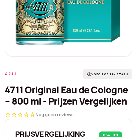
4711
add_circle
VOEG TOE AAN STASH
4711 Original Eau de Cologne
– 800 ml - Prijzen Vergelijken
star
star
star
star
star
Nog geen reviews
PRIJSVERGELIJKING
€54.09