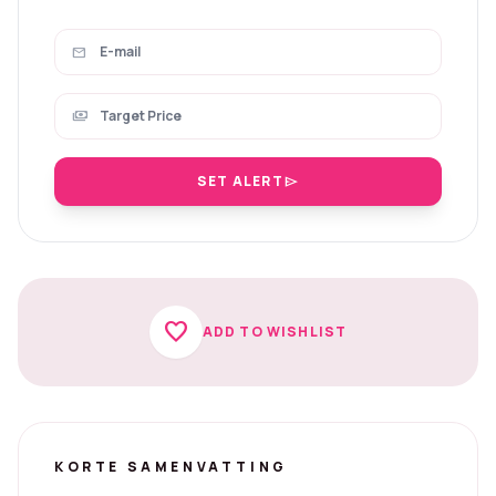
mail
payments
SET ALERT
send
favorite
ADD TO WISHLIST
KORTE SAMENVATTING