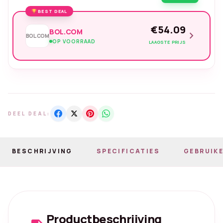
BEST DEAL
€54.09
BOL.COM
chevron_right
BOL.COM
OP VOORRAAD
LAAGSTE PRIJS
DEEL DEAL:
BESCHRIJVING
SPECIFICATIES
GEBRUIKE
Productbeschrijving