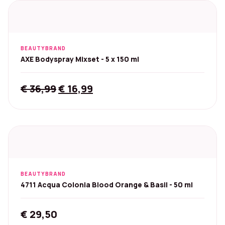
BEAUTYBRAND
AXE Bodyspray Mixset - 5 x 150 ml
Original
Current
€
36,99
€
16,99
price
price
was:
is:
€ 36,99.
€ 16,99.
BEAUTYBRAND
4711 Acqua Colonia Blood Orange & Basil - 50 ml
€
29,50