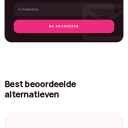
mai
NU ABONNEREN
Best beoordeelde
alternatieven