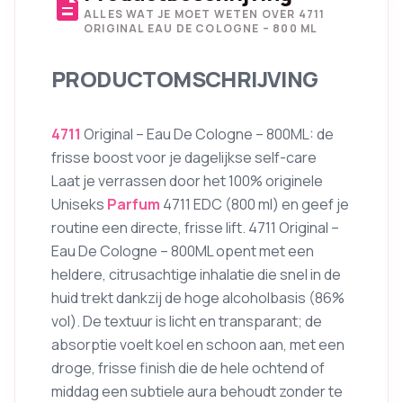
description
ALLES WAT JE MOET WETEN OVER 4711
ORIGINAL EAU DE COLOGNE – 800 ML
PRODUCTOMSCHRIJVING
4711
Original – Eau De Cologne – 800ML: de
frisse boost voor je dagelijkse self-care
Laat je verrassen door het 100% originele
Uniseks
Parfum
4711 EDC (800 ml) en geef je
routine een directe, frisse lift. 4711 Original –
Eau De Cologne – 800ML opent met een
heldere, citrusachtige inhalatie die snel in de
huid trekt dankzij de hoge alcoholbasis (86%
vol). De textuur is licht en transparant; de
absorptie voelt koel en schoon aan, met een
droge, frisse finish die de hele ochtend of
middag een subtiele aura behoudt zonder te