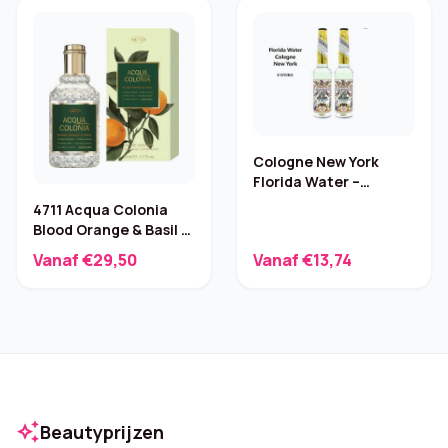
Cologne New York
Florida Water –
Reiniging & Parfum
4711 Acqua Colonia
2x221ml
Blood Orange & Basil –
50 ml
Vanaf €29,50
Vanaf €13,74
auto_awesome
Beautyprijzen