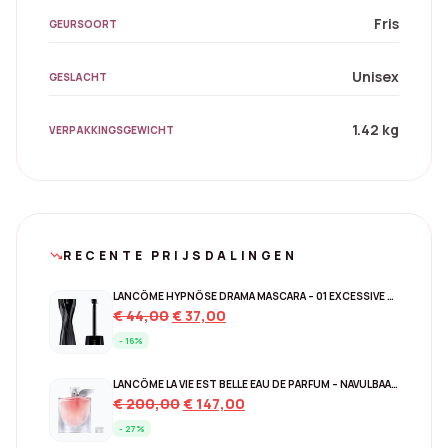
Fris
GEURSOORT
Unisex
GESLACHT
1.42 kg
VERPAKKINGSGEWICHT
RECENTE PRIJSDALINGEN
trending_down
LANCÔME HYPNÔSE DRAMA MASCARA – 01 EXCESSIVE BLACK
Original
Current
€
44,00
€
37,00
price
price
- 16%
was:
is:
€ 44,00.
€ 37,00.
LANCÔME LA VIE EST BELLE EAU DE PARFUM – NAVULBAAR 150 ML
Original
Current
€
200,00
€
147,00
price
price
- 27%
was:
is: