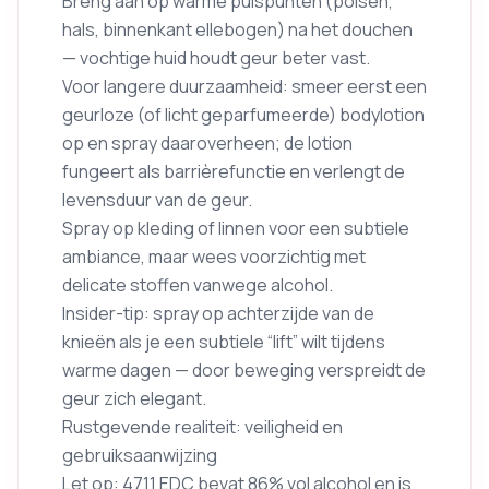
Breng aan op warme pulspunten (polsen,
hals, binnenkant ellebogen) na het douchen
— vochtige huid houdt geur beter vast.
Voor langere duurzaamheid: smeer eerst een
geurloze (of licht geparfumeerde) bodylotion
op en spray daaroverheen; de lotion
fungeert als barrièrefunctie en verlengt de
levensduur van de geur.
Spray op kleding of linnen voor een subtiele
ambiance, maar wees voorzichtig met
delicate stoffen vanwege alcohol.
Insider-tip: spray op achterzijde van de
knieën als je een subtiele “lift” wilt tijdens
warme dagen — door beweging verspreidt de
geur zich elegant.
Rustgevende realiteit: veiligheid en
gebruiksaanwijzing
Let op: 4711 EDC bevat 86% vol alcohol en is