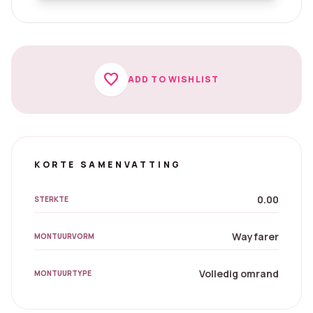
favorite
ADD TO WISHLIST
KORTE SAMENVATTING
0.00
STERKTE
Wayfarer
MONTUURVORM
Volledig omrand
MONTUURTYPE