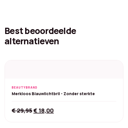
Best beoordeelde
alternatieven
BEAUTYBRAND
Merkloos Blauwlichtbril - Zonder sterkte
Original
Current
€
29,95
€
18,00
price
price
was:
is: