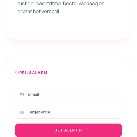
rustiger nachtritme. Bestel vandaag en
ervaar het verschil.
PRIJSALARM
notifications_active
mail
payments
SET ALERT
send