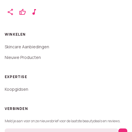
share
thumb_up
music_note
WINKELEN
Skincare Aanbiedingen
Nieuwe Producten
EXPERTISE
Koopgidsen
VERBINDEN
Meld je aan voor onze nieuwsbrief voor de laatste beautydeals en reviews.