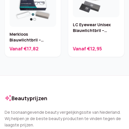
LC Eyewear Unisex
Blauwlichtbril –
Merkloos
Transparant Roze
Blauwlichtbril –
Computerbril Zonder
Vanaf €17,82
Vanaf €12,95
Sterkte
auto_awesome
Beautyprijzen
De toonaangevende beauty vergelijkingssite van Nederland.
Wij helpen je de beste beauty producten te vinden tegen de
laagste prijzen.