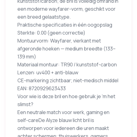
kunststof/carbon; de bril is volledig omrand in
een moderne wayfarer-vorm, geschikt voor
een breed gelaatstype.
Praktische specificaties in één oogopslag
Sterkte: 0.00 (geen correctie)
Montuurvorm: Wayfarer, vierkant met
afgeronde hoeken — medium breedte (133–
139 mm)
Materiaal montuur: TR90 / kunststof-carbon
Lenzen: uv400 + anti-blauw
CE-markering zichtbaar; niet-medisch middel
EAN: 8720929623433
Voor wie is deze bril en hoe gebruik je ‘m het
slimst?
Een neutrale match voor werk, gaming en
self-careDe Alyze blauw licht bril is
ontworpen voor iedereen die uren maakt
achter schermen: thuiswerkers, gamers