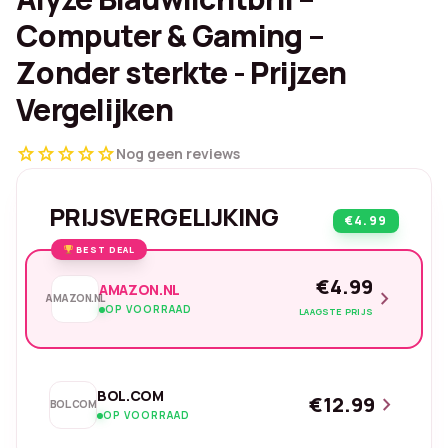
Computer & Gaming –
Zonder sterkte - Prijzen
Vergelijken
star
star
star
star
star
Nog geen reviews
PRIJSVERGELIJKING
€4.99
BEST DEAL
€4.99
AMAZON.NL
chevron_right
AMAZON.NL
OP VOORRAAD
LAAGSTE PRIJS
BOL.COM
€12.99
chevron_right
BOL.COM
OP VOORRAAD