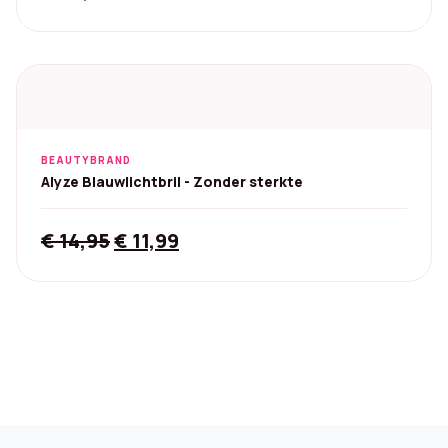
BEAUTYBRAND
Alyze Blauwlichtbril - Zonder sterkte
Original
Current
€
14,95
€
11,99
price
price
was:
is:
€ 14,95.
€ 11,99.