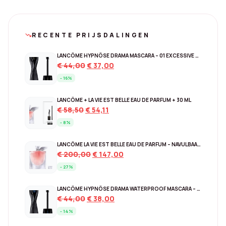
RECENTE PRIJSDALINGEN
trending_down
LANCÔME HYPNÔSE DRAMA MASCARA – 01 EXCESSIVE BLACK
Original
Current
€
44,00
€
37,00
price
price
- 16%
was:
is:
€ 44,00.
€ 37,00.
LANCÔME + LA VIE EST BELLE EAU DE PARFUM + 30 ML
Original
Current
€
58,50
€
54,11
price
price
- 8%
was:
is:
€ 58,50.
€ 54,11.
LANCÔME LA VIE EST BELLE EAU DE PARFUM – NAVULBAAR 150 ML
Original
Current
€
200,00
€
147,00
price
price
- 27%
was:
is:
€ 200,00.
€ 147,00.
LANCÔME HYPNÔSE DRAMA WATERPROOF MASCARA – EXCESSIVE BLACK
Original
Current
€
44,00
€
38,00
price
price
- 14%
was:
is: