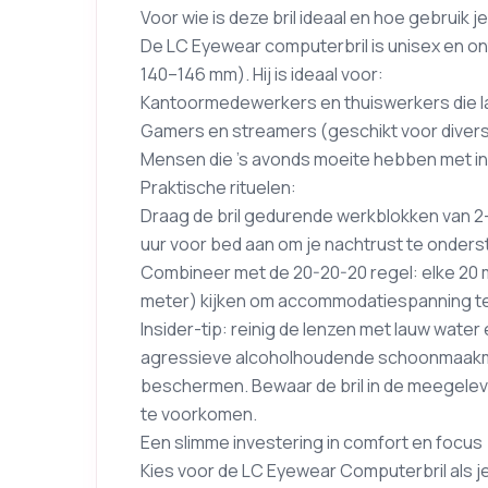
Voor wie is deze bril ideaal en hoe gebruik je
De LC Eyewear computerbril is unisex en 
140–146 mm). Hij is ideaal voor:
Kantoormedewerkers en thuiswerkers die 
Gamers en streamers (geschikt voor divers
Mensen die ’s avonds moeite hebben met i
Praktische rituelen:
Draag de bril gedurende werkblokken van 2–3
uur voor bed aan om je nachtrust te onder
Combineer met de 20-20-20 regel: elke 20 
meter) kijken om accommodatiespanning t
Insider-tip: reinig de lenzen met lauw wat
agressieve alcoholhoudende schoonmaakmid
beschermen. Bewaar de bril in de meegele
te voorkomen.
Een slimme investering in comfort en focus
Kies voor de LC Eyewear Computerbril als j