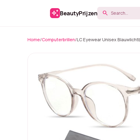
auto_awesome
BeautyPrijzen
search
Home
/
Computerbrillen
/
LC Eyewear Unisex Blauwlichtb