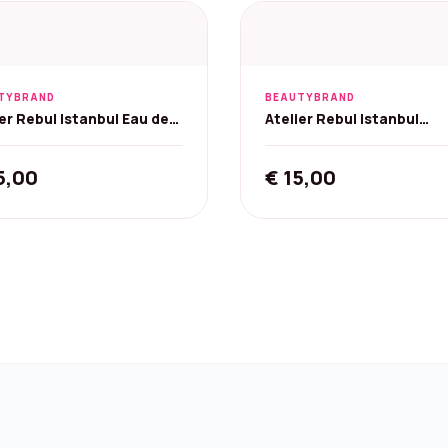
TYBRAND
BEAUTYBRAND
ier Rebul Istanbul Eau de
Atelier Rebul Istanbul
gne 250 ml
Bosphorus Eau de Cologn
25 ml
5,00
€
15,00