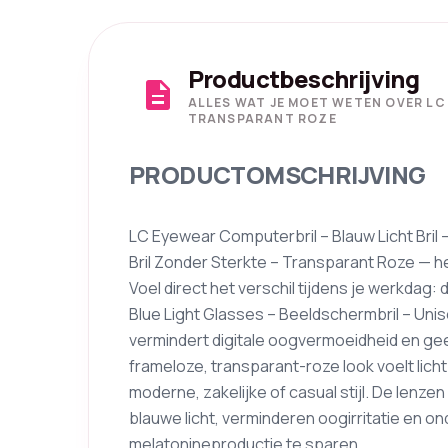
Productbeschrijving
description
ALLES WAT JE MOET WETEN OVER LC
TRANSPARANT ROZE
PRODUCTOMSCHRIJVING
LC Eyewear Computerbril – Blauw Licht Bril 
Bril Zonder Sterkte – Transparant Roze — he
Voel direct het verschil tijdens je werkdag:
Blue Light Glasses – Beeldschermbril – Uni
vermindert digitale oogvermoeidheid en ge
frameloze, transparant-roze look voelt lich
moderne, zakelijke of casual stijl. De lenz
blauwe licht, verminderen oogirritatie en 
melatonineproductie te sparen.