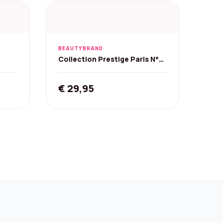
BEAUTYBRAND
Collection Prestige Paris N°9
e -
Sultan Eau de Parfum - 50 ml
€
29,95