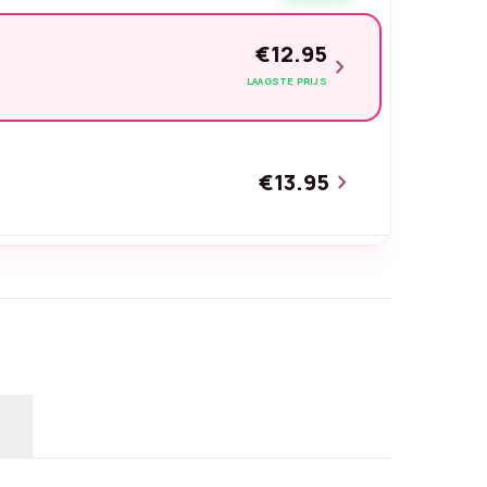
€12.95
chevron_right
LAAGSTE PRIJS
€13.95
chevron_right