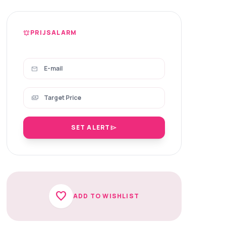
PRIJSALARM
notifications_active
mail
payments
SET ALERT
send
favorite
ADD TO WISHLIST