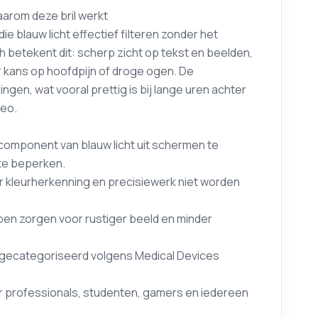
aarom deze bril werkt
 blauw licht effectief filteren zonder het
ch betekent dit: scherp zicht op tekst en beelden,
 kans op hoofdpijn of droge ogen. De
ngen, wat vooral prettig is bij lange uren achter
deo.
 component van blauw licht uit schermen te
 te beperken.
or kleurherkenning en precisiewerk niet worden
pen zorgen voor rustiger beeld en minder
 gecategoriseerd volgens Medical Devices
or professionals, studenten, gamers en iedereen