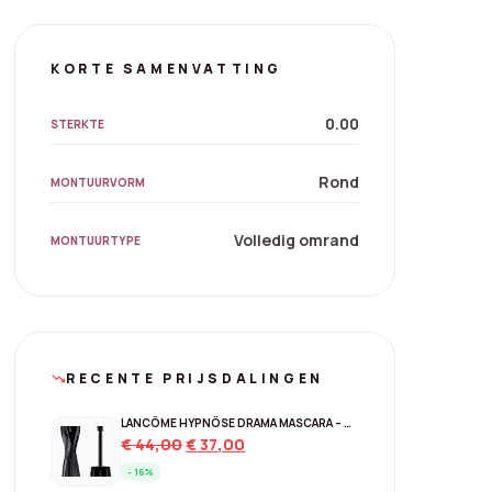
KORTE SAMENVATTING
0.00
STERKTE
Rond
MONTUURVORM
Volledig omrand
MONTUURTYPE
RECENTE PRIJSDALINGEN
trending_down
LANCÔME HYPNÔSE DRAMA MASCARA – 01 EXCESSIVE BLACK
Original
Current
€
44,00
€
37,00
price
price
- 16%
was:
is: