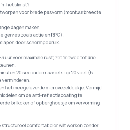
 ‘m het slimst?
ontworpen voor brede pasvorm (montuurbreedte
lange dagen maken.
e genres zoals actie en RPG).
nslapen door schermgebruik.
 uur voor maximale rust; zet ‘m twee tot drie
steunen.
minuten 20 seconden naar iets op 20 voet (6
e verminderen.
er en het meegeleverde microvezeldoekje. Vermijd
delen om de anti-reflectiecoating te
verde brilkoker of opberghoesje om vervorming
e structureel comfortabeler wilt werken zonder