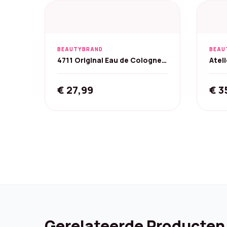
BEAUTYBRAND
BEAU
4711 Original Eau de Cologne -
Atel
200 ml
Colo
€
27,99
€
3
Gerelateerde Producten