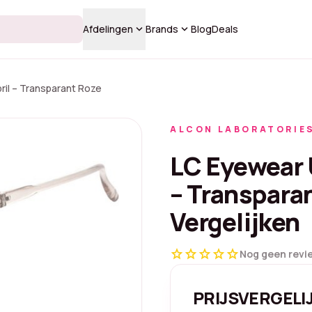
keyboard_arrow_down
keyboard_arrow_down
Afdelingen
Brands
Blog
Deals
ril – Transparant Roze
ALCON LABORATORIE
LC Eyewear 
– Transparan
Vergelijken
star
star
star
star
star
Nog geen revi
PRIJSVERGELI