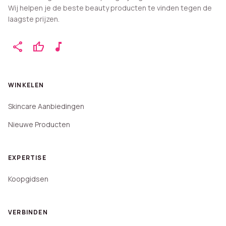
Wij helpen je de beste beauty producten te vinden tegen de
laagste prijzen.
share
thumb_up
music_note
WINKELEN
Skincare Aanbiedingen
Nieuwe Producten
EXPERTISE
Koopgidsen
VERBINDEN