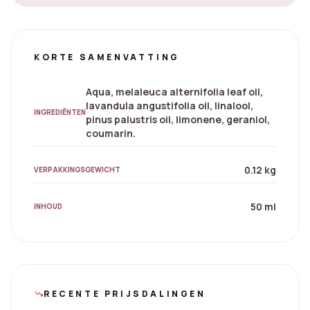
KORTE SAMENVATTING
Aqua, melaleuca alternifolia leaf oil,
lavandula angustifolia oil, linalool,
INGREDIËNTEN
pinus palustris oil, limonene, geraniol,
coumarin.
0.12 kg
VERPAKKINGSGEWICHT
50 ml
INHOUD
RECENTE PRIJSDALINGEN
trending_down