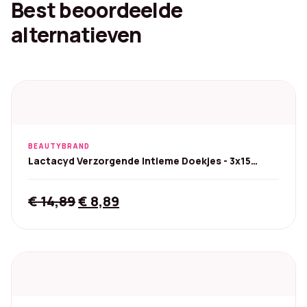
Best beoordeelde
alternatieven
BEAUTYBRAND
Lactacyd Verzorgende Intieme Doekjes - 3x15
stuks
Original
Current
€
14,89
€
8,89
price
price
was:
is:
€ 14,89.
€ 8,89.