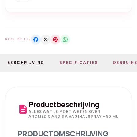
DEEL DEAL:
BESCHRIJVING
SPECIFICATIES
GEBRUIKE
Productbeschrijving
description
ALLES WAT JE MOET WETEN OVER
AROMED CANDIRA VAGINALSPRAY – 50 ML
PRODUCTOMSCHRIJVING