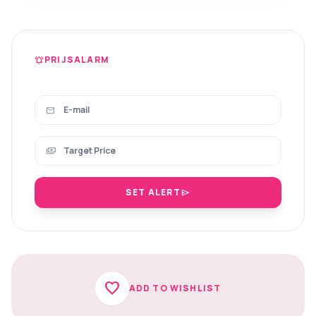
PRIJSALARM
notifications_active
mail
payments
SET ALERT
send
favorite
ADD TO WISHLIST