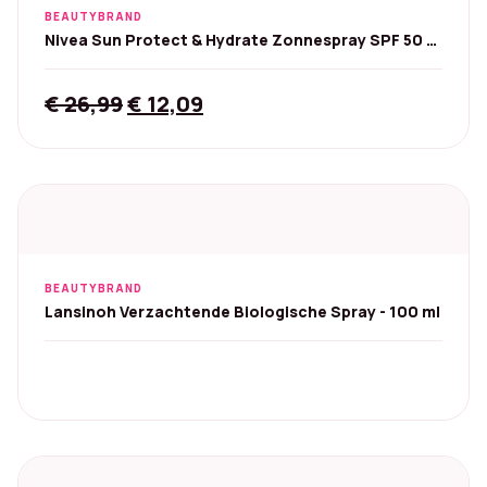
BEAUTYBRAND
Nivea Sun Protect & Hydrate Zonnespray SPF 50 -
200 ml
Original
Current
€
26,99
€
12,09
price
price
was:
is:
€ 26,99.
€ 12,09.
BEAUTYBRAND
Lansinoh Verzachtende Biologische Spray - 100 ml