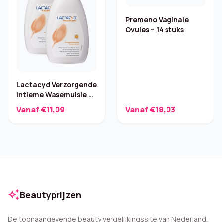
Premeno Vaginale
Ovules – 14 stuks
Lactacyd Verzorgende
Intieme Wasemulsie –
2×300 ml
Vanaf €11,09
Vanaf €18,03
auto_awesome
Beautyprijzen
De toonaangevende beauty vergelijkingssite van Nederland.