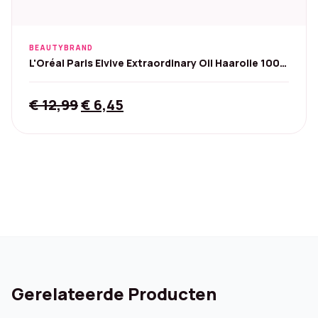
BEAUTYBRAND
L'Oréal Paris Elvive Extraordinary Oil Haarolie 100
ml
Original
Current
€
12,99
€
6,45
price
price
was:
is:
€ 12,99.
€ 6,45.
Gerelateerde Producten