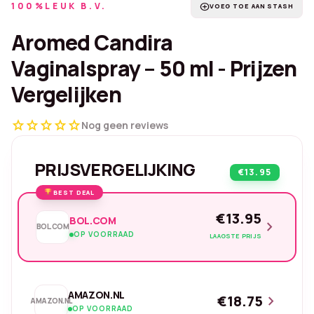
100%LEUK B.V.
add_circle
VOEG TOE AAN STASH
Aromed Candira
Vaginalspray – 50 ml - Prijzen
Vergelijken
star
star
star
star
star
Nog geen reviews
PRIJSVERGELIJKING
€13.95
BEST DEAL
€13.95
BOL.COM
chevron_right
BOL.COM
OP VOORRAAD
LAAGSTE PRIJS
AMAZON.NL
€18.75
chevron_right
AMAZON.NL
OP VOORRAAD