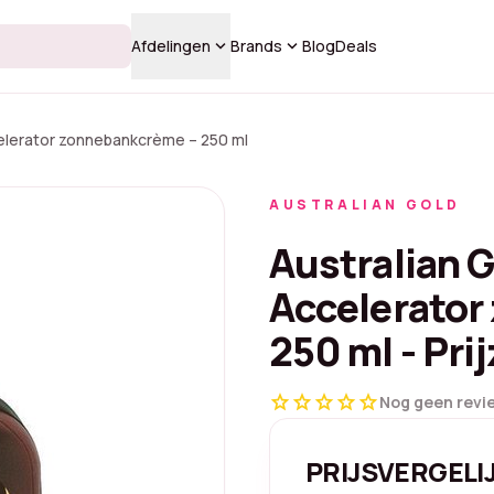
keyboard_arrow_down
keyboard_arrow_down
Afdelingen
Brands
Blog
Deals
elerator zonnebankcrème – 250 ml
AUSTRALIAN GOLD
Australian 
Accelerator
250 ml - Pri
star
star
star
star
star
Nog geen revi
PRIJSVERGELI