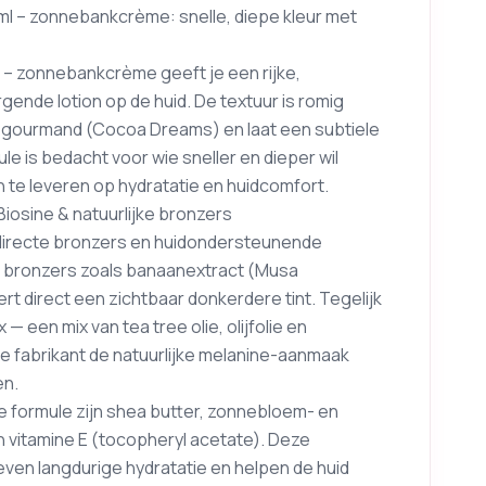
ml – zonnebankcrème: snelle, diepe kleur met
l – zonnebankcrème geeft je een rijke,
rgende lotion op de huid. De textuur is romig
 gourmand (Cocoa Dreams) en laat een subtiele
e is bedacht voor wie sneller en dieper wil
 te leveren op hydratatie en huidcomfort.
iosine & natuurlijke bronzers
n: directe bronzers en huidondersteunende
ke bronzers zoals banaanextract (Musa
t direct een zichtbaar donkerdere tint. Tegelijk
een mix van tea tree olie, olijfolie en
e fabrikant de natuurlijke melanine-aanmaak
en.
 formule zijn shea butter, zonnebloem- en
 en vitamine E (tocopheryl acetate). Deze
even langdurige hydratatie en helpen de huid