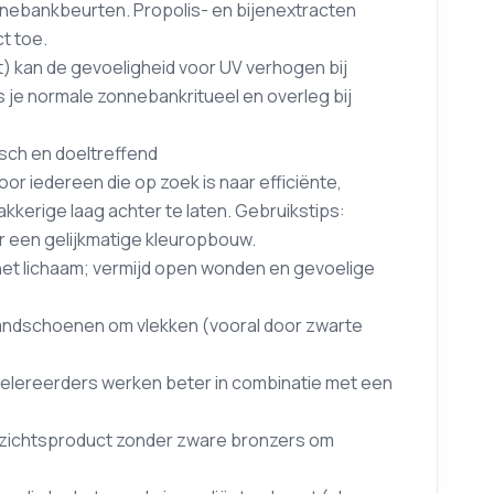
nnebankbeurten. Propolis- en bijenextracten
t toe.
at) kan de gevoeligheid voor UV verhogen bij
je normale zonnebankritueel en overleg bij
sch en doeltreffend
r iedereen die op zoek is naar efficiënte,
akkerige laag achter te laten. Gebruikstips:
or een gelijkmatige kleuropbouw.
het lichaam; vermijd open wonden en gevoelige
andschoenen om vlekken (vooral door zwarte
elereerders werken beter in combinatie met een
gezichtsproduct zonder zware bronzers om