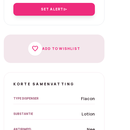
SET ALERT
send
favorite
ADD TO WISHLIST
KORTE SAMENVATTING
Flacon
TYPE DISPENSER
Lotion
SUBSTANTIE
Nee
ANTIRIMPEL