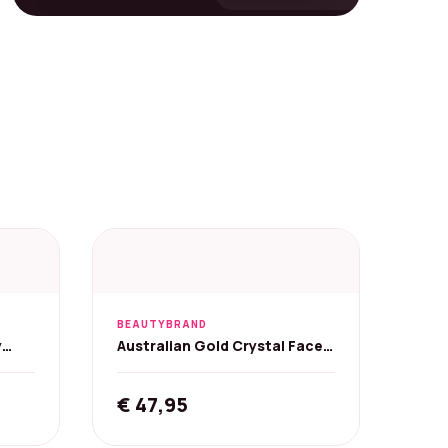
BEAUTYBRAND
y
Australian Gold Crystal Faces
 -
Zonnebankcrème - 118 ml
€
47,95