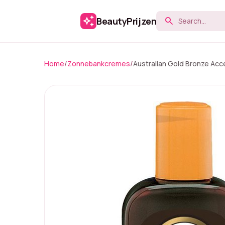
auto_awesome
BeautyPrijzen
search
Home
/
Zonnebankcremes
/
Australian Gold Bronze Acc