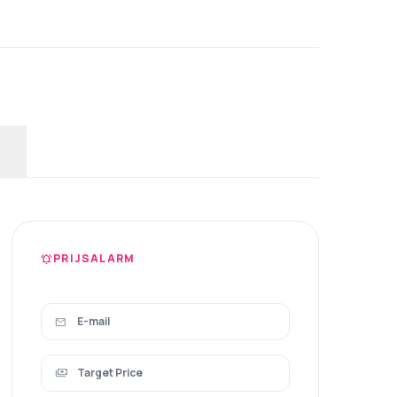
PRIJSALARM
notifications_active
mail
payments