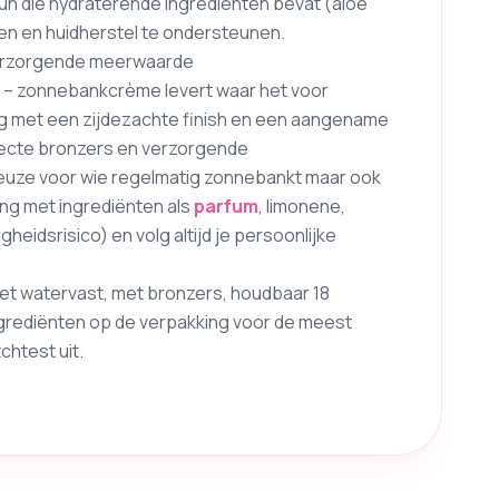
sun die hydraterende ingrediënten bevat (aloe
en en huidherstel te ondersteunen.
 verzorgende meerwaarde
l – zonnebankcrème levert waar het voor
ng met een zijdezachte finish en een aangename
ecte bronzers en verzorgende
keuze voor wie regelmatig zonnebankt maar ook
ng met ingrediënten als
parfum
, limonene,
igheidsrisico) en volg altijd je persoonlijke
 niet watervast, met bronzers, houdbaar 18
ngrediënten op de verpakking voor de meest
chtest uit.