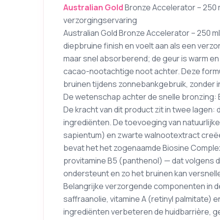
Australian Gold
Bronze Accelerator – 250 
verzorgingservaring
Australian Gold Bronze Accelerator – 250 m
diepbruine finish en voelt aan als een verzo
maar snel absorberend; de geur is warm en
cacao-nootachtige noot achter. Deze formul
bruinen tijdens zonnebankgebruik, zonder in
De wetenschap achter de snelle bronzing: B
De kracht van dit product zit in twee lage
ingrediënten. De toevoeging van natuurlij
sapientum) en zwarte walnootextract creëer
bevat het het zogenaamde Biosine Complex — 
provitamine B5 (panthenol) — dat volgens d
ondersteunt en zo het bruinen kan versnell
Belangrijke verzorgende componenten in de
saffraanolie, vitamine A (retinyl palmitate)
ingrediënten verbeteren de huidbarrière, g