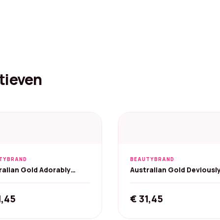
tieven
TYBRAND
BEAUTYBRAND
ralian Gold Adorably
Australian Gold Deviousl
ze Zonnebankcrème -
Bronze Zonnebankcrème
ml
250 ml
1,45
€
31,45