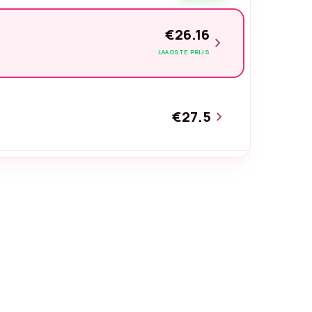
€26.16
chevron_right
LAAGSTE PRIJS
€27.5
chevron_right