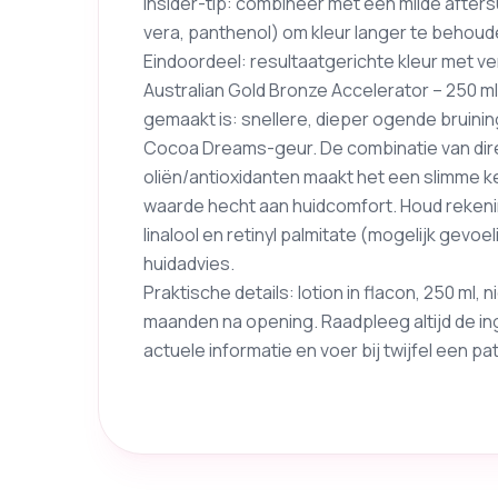
Insider-tip: combineer met een milde after
vera, panthenol) om kleur langer te behoud
Eindoordeel: resultaatgerichte kleur met
Australian Gold Bronze Accelerator – 250 m
gemaakt is: snellere, dieper ogende bruini
Cocoa Dreams-geur. De combinatie van dir
oliën/antioxidanten maakt het een slimme 
waarde hecht aan huidcomfort. Houd rekeni
linalool en retinyl palmitate (mogelijk gevoel
huidadvies.
Praktische details: lotion in flacon, 250 ml,
maanden na opening. Raadpleeg altijd de i
actuele informatie en voer bij twijfel een pat