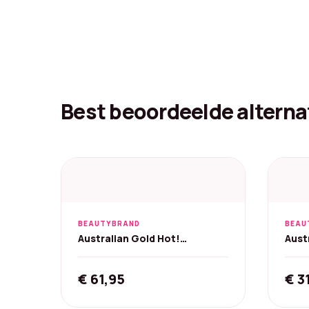
Best beoordeelde alterna
BEAUTYBRAND
BEAU
Australian Gold Hot!
Aust
Zonnebankcrème - 250 ml
Bron
250 
€
61,95
€
3