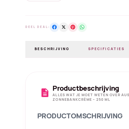
DEEL DEAL:
BESCHRIJVING
SPECIFICATIES
Productbeschrijving
description
ALLES WAT JE MOET WETEN OVER A
ZONNEBANKCRÈME – 250 ML
PRODUCTOMSCHRIJVING