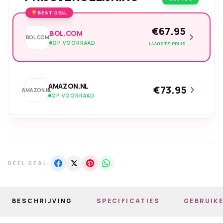
BEST DEAL
€67.95
BOL.COM
chevron_right
BOL.COM
OP VOORRAAD
LAAGSTE PRIJS
AMAZON.NL
€73.95
chevron_right
AMAZON.NL
OP VOORRAAD
DEEL DEAL:
BESCHRIJVING
SPECIFICATIES
GEBRUIKE