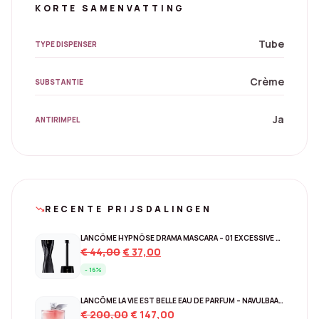
KORTE SAMENVATTING
Tube
TYPE DISPENSER
Crème
SUBSTANTIE
Ja
ANTIRIMPEL
RECENTE PRIJSDALINGEN
trending_down
LANCÔME HYPNÔSE DRAMA MASCARA – 01 EXCESSIVE BLACK
Original
Current
€
44,00
€
37,00
price
price
- 16%
was:
is:
€ 44,00.
€ 37,00.
LANCÔME LA VIE EST BELLE EAU DE PARFUM – NAVULBAAR 150 ML
Original
Current
€
200,00
€
147,00