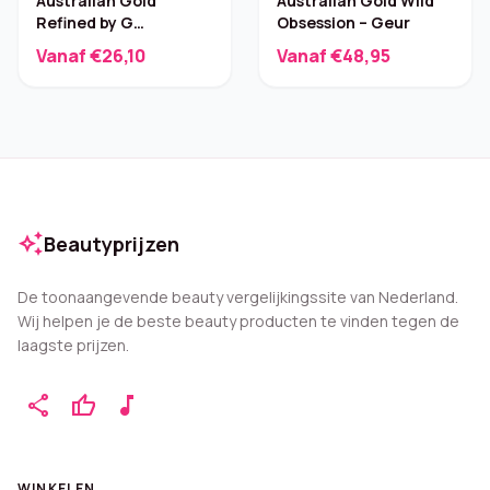
Australian Gold
Australian Gold Wild
Refined by G
Obsession – Geur
Gentlemen Tan
Vanaf €26,10
Vanaf €48,95
Extender – 300 ml
auto_awesome
Beautyprijzen
De toonaangevende beauty vergelijkingssite van Nederland.
Wij helpen je de beste beauty producten te vinden tegen de
laagste prijzen.
share
thumb_up
music_note
WINKELEN