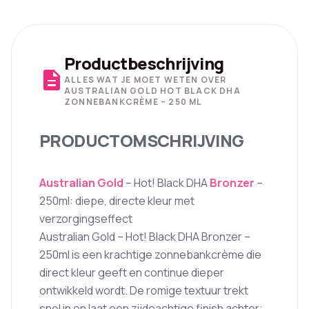
Productbeschrijving
description
ALLES WAT JE MOET WETEN OVER
AUSTRALIAN GOLD HOT BLACK DHA
ZONNEBANKCRÈME – 250 ML
PRODUCTOMSCHRIJVING
Australian Gold
– Hot! Black DHA
Bronzer
–
250ml: diepe, directe kleur met
verzorgingseffect
Australian Gold – Hot! Black DHA Bronzer –
250ml is een krachtige zonnebankcrème die
direct kleur geeft en continue dieper
ontwikkeld wordt. De romige textuur trekt
snel in en laat een zijdeachtige finish achter;