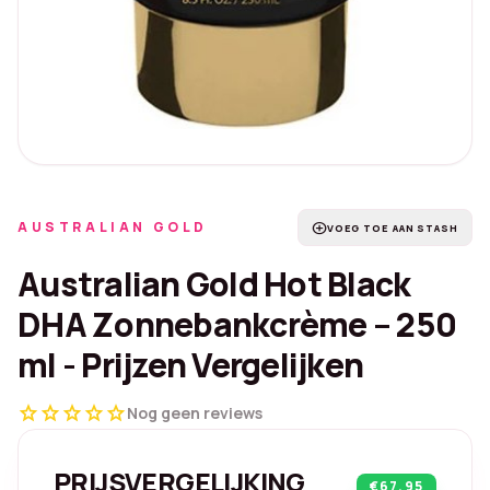
AUSTRALIAN GOLD
add_circle
VOEG TOE AAN STASH
Australian Gold Hot Black
DHA Zonnebankcrème – 250
ml - Prijzen Vergelijken
star
star
star
star
star
Nog geen reviews
PRIJSVERGELIJKING
€67.95