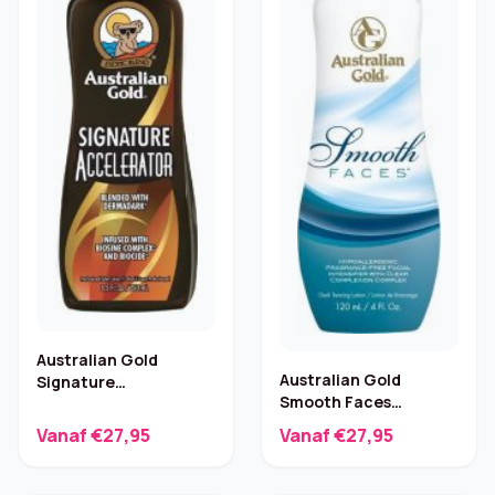
Australian Gold
Australian Gold
Signature
Smooth Faces
Bruinversneller – 250
Zonnebankcrème 120
ml
Vanaf €27,95
Vanaf €27,95
ml