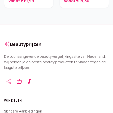
Vanaf €19,99
Vanaf €19,50
auto_awesome
Beautyprijzen
De toonaangevende beauty vergelijkingssite van Nederland.
Wij helpen je de beste beauty producten te vinden tegen de
laagste prijzen.
share
thumb_up
music_note
WINKELEN
Skincare Aanbiedingen