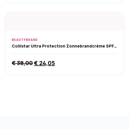
BEAUTYBRAND
Collistar Ultra Protection Zonnebrandcrème SPF
30 - 150 ml
Original
Current
€
38,00
€
24,05
price
price
was:
is:
€ 38,00.
€ 24,05.