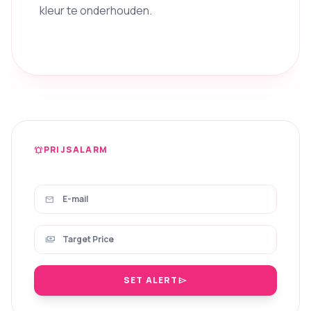
kleur te onderhouden.
PRIJSALARM
notifications_active
mail
payments
SET ALERT
send