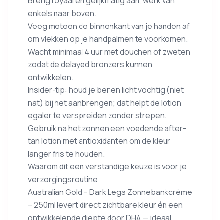
Breng royaal en gelijkmatig aan, werk van
enkels naar boven.
Veeg meteen de binnenkant van je handen af
om vlekken op je handpalmen te voorkomen.
Wacht minimaal 4 uur met douchen of zweten
zodat de delayed bronzers kunnen
ontwikkelen.
Insider-tip: houd je benen licht vochtig (niet
nat) bij het aanbrengen; dat helpt de lotion
egaler te verspreiden zonder strepen.
Gebruik na het zonnen een voedende after-
tan lotion met antioxidanten om de kleur
langer fris te houden.
Waarom dit een verstandige keuze is voor je
verzorgingsroutine
Australian Gold – Dark Legs Zonnebankcrème
– 250ml levert direct zichtbare kleur én een
ontwikkelende diepte door DHA — ideaal