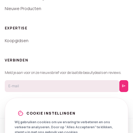
Nieuwe Producten
EXPERTISE
Koopgidsen
VERBINDEN
Meld je aan voor onze nieuwsbrief voor de laatste beautydeals en reviews.
send
cookie
COOKIE INSTELLINGEN
Wij gebruiken cookies om uw ervaring te verbeteren en ons
verkeer te analyseren. Door op "Alles Accepteren" te klikken,
© 2026 Beautyprijzen.
stemt u in met ons gebruik van cookies.