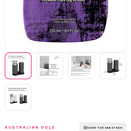
AUSTRALIAN GOLD
add_circle
VOEG TOE AAN STASH