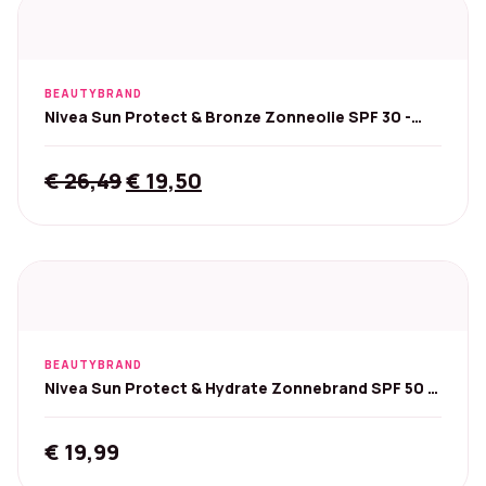
BEAUTYBRAND
Nivea Sun Protect & Bronze Zonneolie SPF 30 -
200 ml
Original
Current
€
26,49
€
19,50
price
price
was:
is:
€ 26,49.
€ 19,50.
BEAUTYBRAND
Nivea Sun Protect & Hydrate Zonnebrand SPF 50 -
100 ml
€
19,99