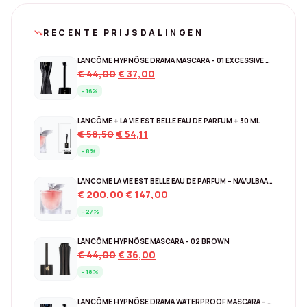
RECENTE PRIJSDALINGEN
trending_down
LANCÔME HYPNÔSE DRAMA MASCARA – 01 EXCESSIVE BLACK
Original
Current
€
44,00
€
37,00
price
price
- 16%
was:
is:
€ 44,00.
€ 37,00.
LANCÔME + LA VIE EST BELLE EAU DE PARFUM + 30 ML
Original
Current
€
58,50
€
54,11
price
price
- 8%
was:
is:
€ 58,50.
€ 54,11.
LANCÔME LA VIE EST BELLE EAU DE PARFUM – NAVULBAAR 150 ML
Original
Current
€
200,00
€
147,00
price
price
- 27%
was:
is:
€ 200,00.
€ 147,00.
LANCÔME HYPNÔSE MASCARA – 02 BROWN
Original
Current
€
44,00
€
36,00
price
price
- 18%
was:
is:
€ 44,00.
€ 36,00.
LANCÔME HYPNÔSE DRAMA WATERPROOF MASCARA – EXCESSIVE BLACK