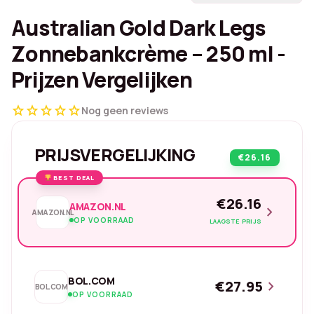
Australian Gold Dark Legs
Zonnebankcrème – 250 ml -
Prijzen Vergelijken
star
star
star
star
star
Nog geen reviews
PRIJSVERGELIJKING
€26.16
BEST DEAL
€26.16
AMAZON.NL
chevron_right
AMAZON.NL
OP VOORRAAD
LAAGSTE PRIJS
BOL.COM
€27.95
chevron_right
BOL.COM
OP VOORRAAD