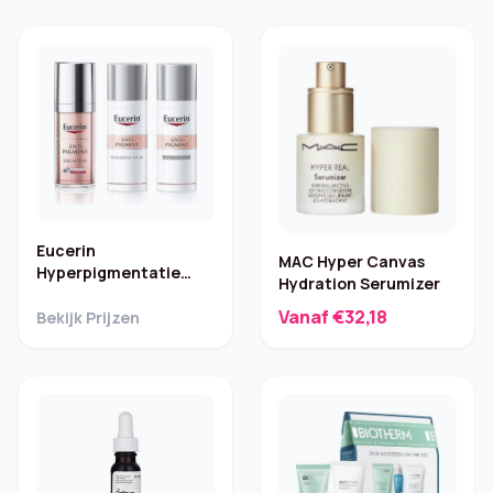
Eucerin
MAC Hyper Canvas
Hyperpigmentatie
Hydration Serumizer
Serum & Dag- en
Vanaf €32,18
Nachtcrème – Set
Bekijk Prijzen