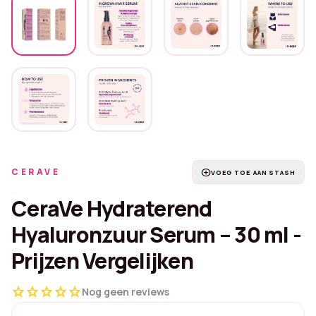
CERAVE
add_circle
VOEG TOE AAN STASH
CeraVe Hydraterend
Hyaluronzuur Serum – 30 ml -
Prijzen Vergelijken
star
star
star
star
star
Nog geen reviews