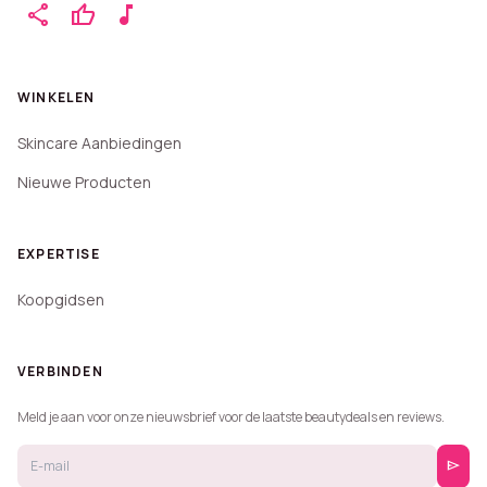
share
thumb_up
music_note
WINKELEN
Skincare Aanbiedingen
Nieuwe Producten
EXPERTISE
Koopgidsen
VERBINDEN
Meld je aan voor onze nieuwsbrief voor de laatste beautydeals en reviews.
send