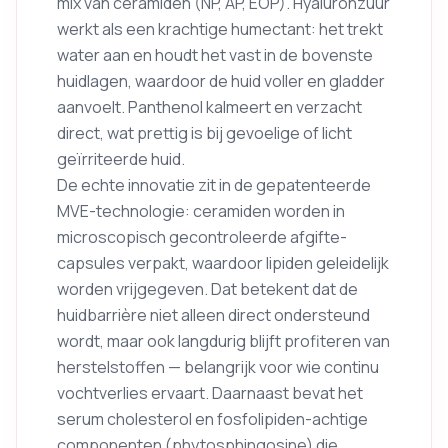
mix van ceramiden (NP, AP, EOP). Hyaluronzuur
werkt als een krachtige humectant: het trekt
water aan en houdt het vast in de bovenste
huidlagen, waardoor de huid voller en gladder
aanvoelt. Panthenol kalmeert en verzacht
direct, wat prettig is bij gevoelige of licht
geïrriteerde huid.
De echte innovatie zit in de gepatenteerde
MVE-technologie: ceramiden worden in
microscopisch gecontroleerde afgifte-
capsules verpakt, waardoor lipiden geleidelijk
worden vrijgegeven. Dat betekent dat de
huidbarrière niet alleen direct ondersteund
wordt, maar ook langdurig blijft profiteren van
herstelstoffen — belangrijk voor wie continu
vochtverlies ervaart. Daarnaast bevat het
serum cholesterol en fosfolipiden-achtige
componenten (phytosphingosine) die