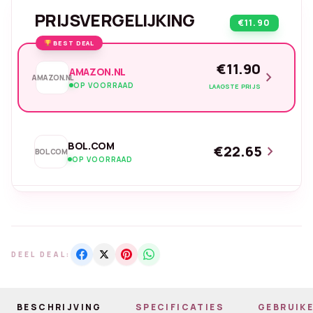
PRIJSVERGELIJKING
€11.90
BEST DEAL
€11.90
AMAZON.NL
chevron_right
AMAZON.NL
OP VOORRAAD
LAAGSTE PRIJS
BOL.COM
€22.65
chevron_right
BOL.COM
OP VOORRAAD
DEEL DEAL:
BESCHRIJVING
SPECIFICATIES
GEBRUIKE