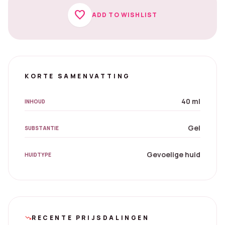
favorite
ADD TO WISHLIST
KORTE SAMENVATTING
40 ml
INHOUD
Gel
SUBSTANTIE
Gevoelige huid
HUIDTYPE
RECENTE PRIJSDALINGEN
trending_down