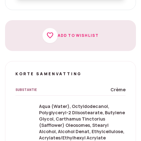
favorite
ADD TO WISHLIST
KORTE SAMENVATTING
Crème
SUBSTANTIE
Aqua (Water), Octyldodecanol,
Polyglyceryl-2 Diisostearate, Butylene
Glycol, Carthamus Tinctorius
(Safflower) Oleosomes, Stearyl
Alcohol, Alcohol Denat, Ethylcellulose,
Acrylates/​Ethylhexyl Acrylate