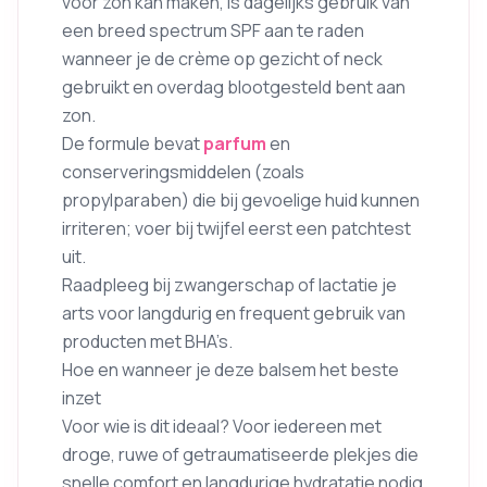
voor zon kan maken, is dagelijks gebruik van
een breed spectrum SPF aan te raden
wanneer je de crème op gezicht of neck
gebruikt en overdag blootgesteld bent aan
zon.
De formule bevat
parfum
en
conserveringsmiddelen (zoals
propylparaben) die bij gevoelige huid kunnen
irriteren; voer bij twijfel eerst een patchtest
uit.
Raadpleeg bij zwangerschap of lactatie je
arts voor langdurig en frequent gebruik van
producten met BHA’s.
Hoe en wanneer je deze balsem het beste
inzet
Voor wie is dit ideaal? Voor iedereen met
droge, ruwe of getraumatiseerde plekjes die
snelle comfort en langdurige hydratatie nodig