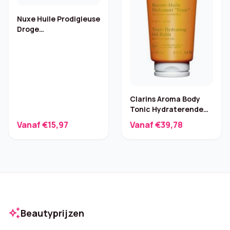
Nuxe Huile Prodigieuse
Droge
Multifunctionele Olie
Clarins Aroma Body
Tonic Hydraterende
Oliebalsem – 200 ml
Vanaf €15,97
Vanaf €39,78
auto_awesome
Beautyprijzen