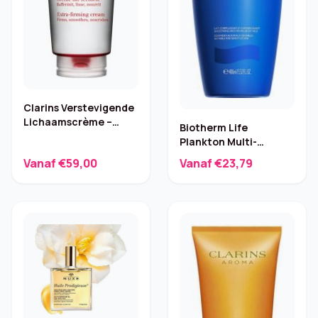
Clarins Verstevigende
Lichaamscrème –
Biotherm Life
Droog/Gemengd/Normaal
Plankton Multi-
Corrective Body Milk –
Vanaf €59,00
Vanaf €23,79
400 ml