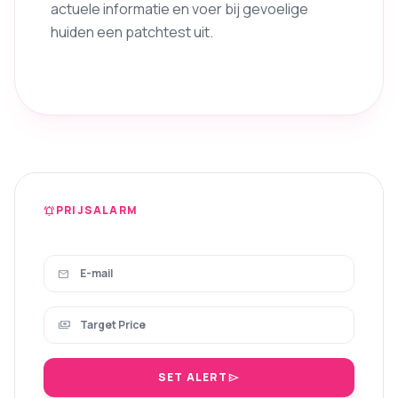
actuele informatie en voer bij gevoelige
huiden een patchtest uit.
PRIJSALARM
notifications_active
mail
payments
SET ALERT
send