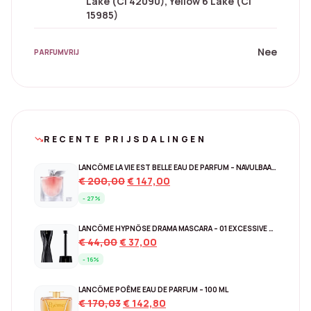
Lake (Ci 42090), Yellow 6 Lake (Ci
15985)
Nee
PARFUMVRIJ
RECENTE PRIJSDALINGEN
trending_down
LANCÔME LA VIE EST BELLE EAU DE PARFUM – NAVULBAAR 150 ML
Original
Current
€
200,00
€
147,00
price
price
- 27%
was:
is:
€ 200,00.
€ 147,00.
LANCÔME HYPNÔSE DRAMA MASCARA – 01 EXCESSIVE BLACK
Original
Current
€
44,00
€
37,00
price
price
- 16%
was:
is:
€ 44,00.
€ 37,00.
LANCÔME POÊME EAU DE PARFUM – 100 ML
Original
Current
€
170,03
€
142,80