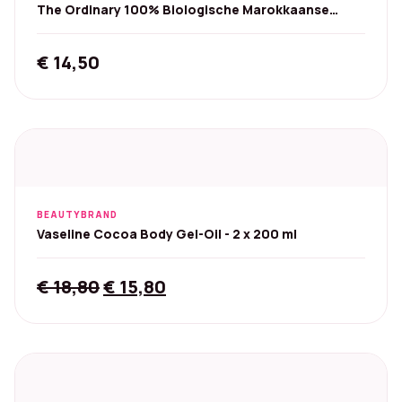
The Ordinary 100% Biologische Marokkaanse
Arganolie - 30 ml
€
14,50
BEAUTYBRAND
Vaseline Cocoa Body Gel-Oil - 2 x 200 ml
Original
Current
€
18,80
€
15,80
price
price
was:
is:
€ 18,80.
€ 15,80.