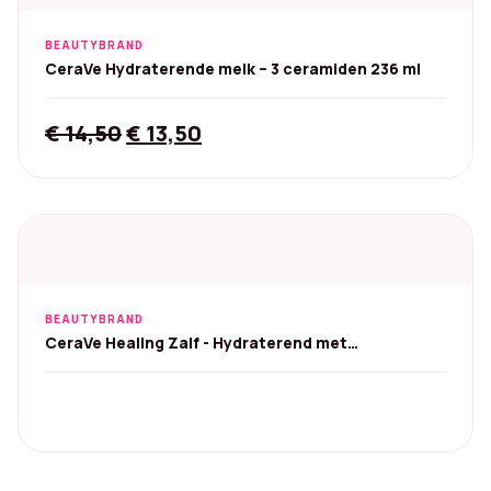
BEAUTYBRAND
CeraVe Hydraterende melk – 3 ceramiden 236 ml
Original
Current
€
14,50
€
13,50
price
price
was:
is:
€ 14,50.
€ 13,50.
BEAUTYBRAND
CeraVe Healing Zalf - Hydraterend met
Hyaluronzuur 340 g