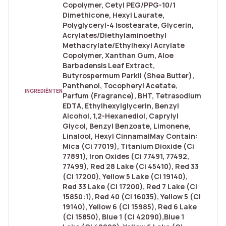
Copolymer, Cetyl PEG/​PPG-10/​1
Dimethicone, Hexyl Laurate,
Polyglyceryl-4 Isostearate, Glycerin,
Acrylates/​Diethylaminoethyl
Methacrylate/​Ethylhexyl Acrylate
Copolymer, Xanthan Gum, Aloe
Barbadensis Leaf Extract,
Butyrospermum Parkii (Shea Butter),
Panthenol, Tocopheryl Acetate,
INGREDIËNTEN
Parfum (Fragrance), BHT, Tetrasodium
EDTA, Ethylhexylglycerin, Benzyl
Alcohol, 1,2-Hexanediol, Caprylyl
Glycol, Benzyl Benzoate, Limonene,
Linalool, Hexyl CinnamalMay Contain:
Mica (Ci 77019), Titanium Dioxide (Ci
77891), Iron Oxides (Ci 77491, 77492,
77499), Red 28 Lake (Ci 45410), Red 33
(Ci 17200), Yellow 5 Lake (Ci 19140),
Red 33 Lake (Ci 17200), Red 7 Lake (Ci
15850:1), Red 40 (Ci 16035), Yellow 5 (Ci
19140), Yellow 6 (Ci 15985), Red 6 Lake
(Ci 15850), Blue 1 (Ci 42090),Blue 1