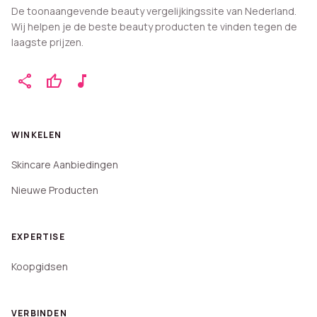
De toonaangevende beauty vergelijkingssite van Nederland.
Wij helpen je de beste beauty producten te vinden tegen de
laagste prijzen.
share
thumb_up
music_note
WINKELEN
Skincare Aanbiedingen
Nieuwe Producten
EXPERTISE
Koopgidsen
VERBINDEN