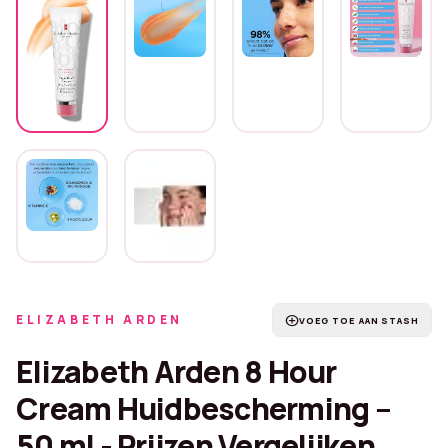
ELIZABETH ARDEN
add_circle
VOEG TOE AAN STASH
Elizabeth Arden 8 Hour
Cream Huidbescherming –
50 ml - Prijzen Vergelijken