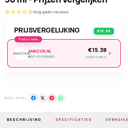
star
star
star
star
star
Nog geen reviews
PRIJSVERGELIJKING
€15.38
BEST DEAL
€15.38
AMAZON.NL
chevron_right
AMAZON.NL
OP VOORRAAD
LAAGSTE PRIJS
DEEL DEAL:
BESCHRIJVING
SPECIFICATIES
GEBRUIKE