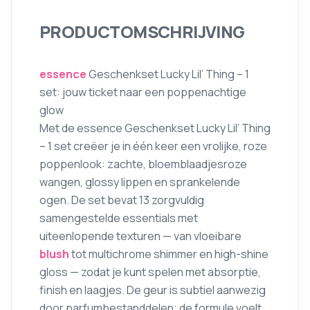
PRODUCTOMSCHRIJVING
essence
Geschenkset Lucky Lil’ Thing – 1
set: jouw ticket naar een poppenachtige
glow
Met de essence Geschenkset Lucky Lil’ Thing
– 1 set creëer je in één keer een vrolijke, roze
poppenlook: zachte, bloemblaadjesroze
wangen, glossy lippen en sprankelende
ogen. De set bevat 13 zorgvuldig
samengestelde essentials met
uiteenlopende texturen — van vloeibare
blush
tot multichrome shimmer en high-shine
gloss — zodat je kunt spelen met absorptie,
finish en laagjes. De geur is subtiel aanwezig
door parfumbestanddelen; de formule voelt