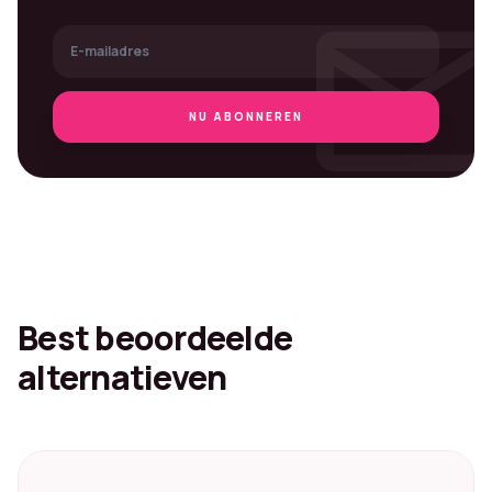
mai
NU ABONNEREN
Best beoordeelde
alternatieven