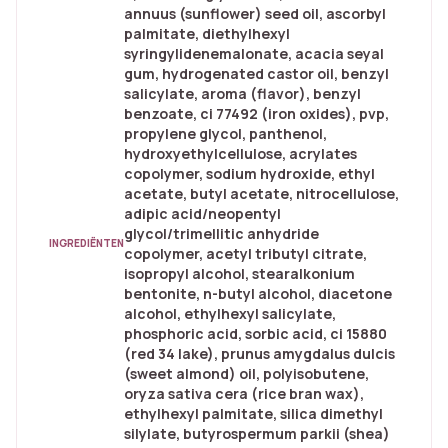
annuus (sunflower) seed oil, ascorbyl
palmitate, diethylhexyl
syringylidenemalonate, acacia seyal
gum, hydrogenated castor oil, benzyl
salicylate, aroma (flavor), benzyl
benzoate, ci 77492 (iron oxides), pvp,
propylene glycol, panthenol,
hydroxyethylcellulose, acrylates
copolymer, sodium hydroxide, ethyl
acetate, butyl acetate, nitrocellulose,
adipic acid/neopentyl
glycol/trimellitic anhydride
INGREDIËNTEN
copolymer, acetyl tributyl citrate,
isopropyl alcohol, stearalkonium
bentonite, n-butyl alcohol, diacetone
alcohol, ethylhexyl salicylate,
phosphoric acid, sorbic acid, ci 15880
(red 34 lake), prunus amygdalus dulcis
(sweet almond) oil, polyisobutene,
oryza sativa cera (rice bran wax),
ethylhexyl palmitate, silica dimethyl
silylate, butyrospermum parkii (shea)