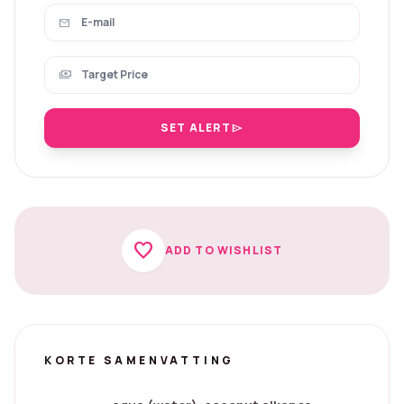
mail
payments
SET ALERT
send
favorite
ADD TO WISHLIST
KORTE SAMENVATTING