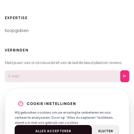
EXPERTISE
Koopgidsen
VERBINDEN
Meld je aan voor onze nieuwsbrief voor de laatste beautydeals en reviews.
send
cookie
COOKIE INSTELLINGEN
Wij gebruiken cookies om uw ervaring te verbeteren en ons
verkeer te analyseren. Door op "Alles Accepteren" te klikken,
© 2026 Beautyprijzen.
stemt u in met ons gebruik van cookies.
Created with
by
NXS Digital
Spotlights
Privacy
Voorwaarden
ALLES ACCEPTEREN
SLUITEN