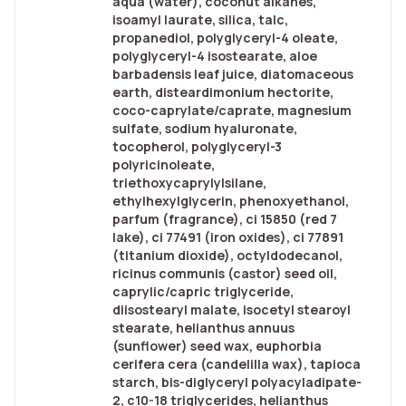
aqua (water), coconut alkanes,
isoamyl laurate, silica, talc,
propanediol, polyglyceryl-4 oleate,
polyglyceryl-4 isostearate, aloe
barbadensis leaf juice, diatomaceous
earth, disteardimonium hectorite,
coco-caprylate/caprate, magnesium
sulfate, sodium hyaluronate,
tocopherol, polyglyceryl-3
polyricinoleate,
triethoxycaprylylsilane,
ethylhexylglycerin, phenoxyethanol,
parfum (fragrance), ci 15850 (red 7
lake), ci 77491 (iron oxides), ci 77891
(titanium dioxide), octyldodecanol,
ricinus communis (castor) seed oil,
caprylic/capric triglyceride,
diisostearyl malate, isocetyl stearoyl
stearate, helianthus annuus
(sunflower) seed wax, euphorbia
cerifera cera (candelilla wax), tapioca
starch, bis-diglyceryl polyacyladipate-
2, c10-18 triglycerides, helianthus