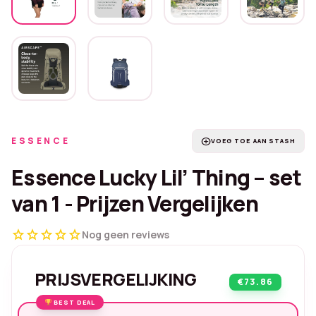
ESSENCE
add_circle
VOEG TOE AAN STASH
Essence Lucky Lil’ Thing – set
van 1 - Prijzen Vergelijken
star
star
star
star
star
Nog geen reviews
PRIJSVERGELIJKING
€73.86
BEST DEAL