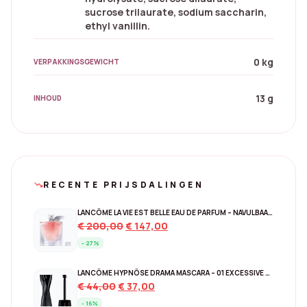
sucrose trilaurate, sodium saccharin,
ethyl vanillin.
0 kg
VERPAKKINGSGEWICHT
13 g
INHOUD
RECENTE PRIJSDALINGEN
trending_down
LANCÔME LA VIE EST BELLE EAU DE PARFUM – NAVULBAAR 150 ML
Original
Current
€
200,00
€
147,00
price
price
- 27%
was:
is:
€ 200,00.
€ 147,00.
LANCÔME HYPNÔSE DRAMA MASCARA – 01 EXCESSIVE BLACK
Original
Current
€
44,00
€
37,00
price
price
- 16%