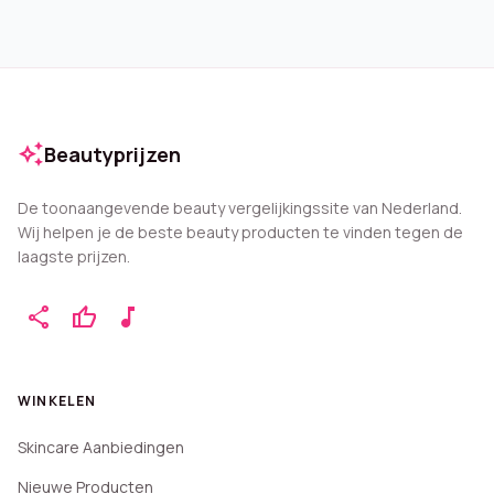
auto_awesome
Beautyprijzen
De toonaangevende beauty vergelijkingssite van Nederland.
Wij helpen je de beste beauty producten te vinden tegen de
laagste prijzen.
share
thumb_up
music_note
WINKELEN
Skincare Aanbiedingen
Nieuwe Producten