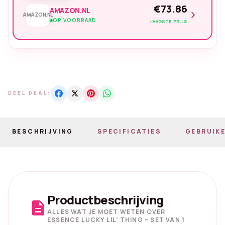
€73.86
AMAZON.NL
chevron_right
AMAZON.NL
OP VOORRAAD
LAAGSTE PRIJS
DEEL DEAL:
BESCHRIJVING
SPECIFICATIES
GEBRUIKE
Productbeschrijving
description
ALLES WAT JE MOET WETEN OVER
ESSENCE LUCKY LIL’ THING – SET VAN 1