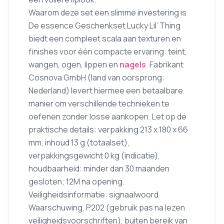
Waarom deze set een slimme investering is
De essence Geschenkset Lucky Lil’ Thing
biedt een compleet scala aan texturen en
finishes voor één compacte ervaring: teint,
wangen, ogen, lippen en
nagels
. Fabrikant
Cosnova GmbH (land van oorsprong:
Nederland) levert hiermee een betaalbare
manier om verschillende technieken te
oefenen zonder losse aankopen. Let op de
praktische details: verpakking 213 x 180 x 66
mm, inhoud 13 g (totaalset),
verpakkingsgewicht 0 kg (indicatie),
houdbaarheid: minder dan 30 maanden
gesloten; 12M na opening.
Veiligheidsinformatie: signaalwoord
Waarschuwing, P202 (gebruik pas na lezen
veiligheidsvoorschriften), buiten bereik van