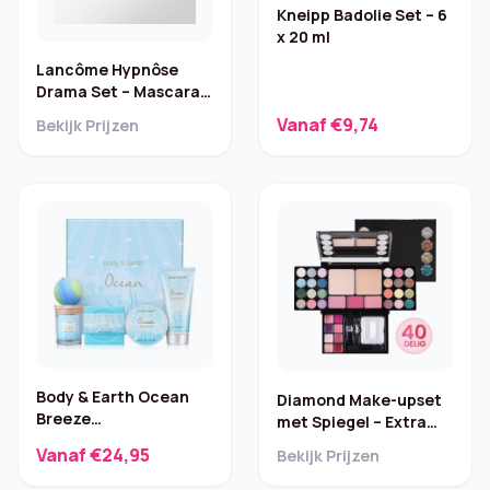
Kneipp Badolie Set – 6
x 20 ml
Lancôme Hypnôse
Drama Set – Mascara
zwart & Bi-Facil 30 ml
Vanaf €9,74
Bekijk Prijzen
Body & Earth Ocean
Diamond Make-upset
Breeze
met Spiegel – Extra
Wellnesspakket –
Klein
Vanaf €24,95
Bekijk Prijzen
Fresh Ocean