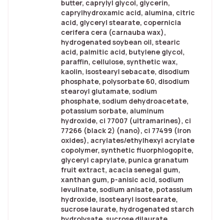
butter, caprylyl glycol, glycerin,
caprylhydroxamic acid, alumina, citric
acid, glyceryl stearate, copernicia
cerifera cera (carnauba wax),
hydrogenated soybean oil, stearic
acid, palmitic acid, butylene glycol,
paraffin, cellulose, synthetic wax,
kaolin, isostearyl sebacate, disodium
phosphate, polysorbate 60, disodium
stearoyl glutamate, sodium
phosphate, sodium dehydroacetate,
potassium sorbate, aluminum
hydroxide, ci 77007 (ultramarines), ci
77266 (black 2) (nano), ci 77499 (iron
oxides), acrylates/ethylhexyl acrylate
copolymer, synthetic fluorphlogopite,
glyceryl caprylate, punica granatum
fruit extract, acacia senegal gum,
xanthan gum, p-anisic acid, sodium
levulinate, sodium anisate, potassium
hydroxide, isostearyl isostearate,
sucrose laurate, hydrogenated starch
hydrolysate, sucrose dilaurate,