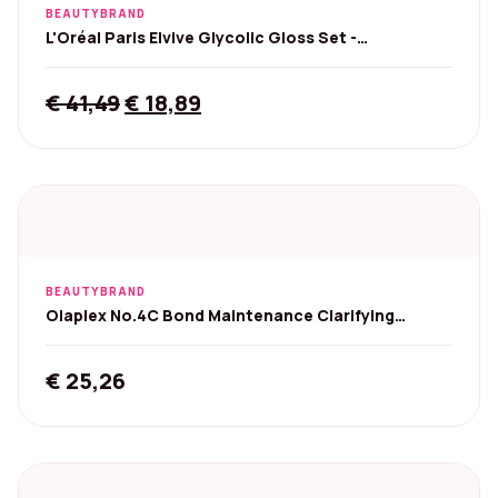
BEAUTYBRAND
L'Oréal Paris Elvive Glycolic Gloss Set -
200/150/200ml
Original
Current
€
41,49
€
18,89
price
price
was:
is:
€ 41,49.
€ 18,89.
BEAUTYBRAND
Olaplex No.4C Bond Maintenance Clarifying
Shampoo - 250 ml
€
25,26