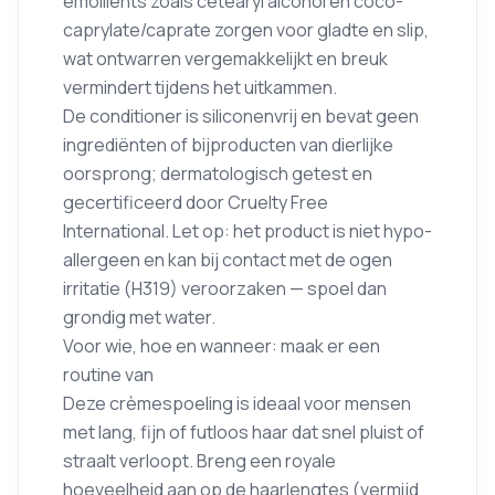
emolliënts zoals cetearyl alcohol en coco-
caprylate/caprate zorgen voor gladte en slip,
wat ontwarren vergemakkelijkt en breuk
vermindert tijdens het uitkammen.
De conditioner is siliconenvrij en bevat geen
ingrediënten of bijproducten van dierlijke
oorsprong; dermatologisch getest en
gecertificeerd door Cruelty Free
International. Let op: het product is niet hypo-
allergeen en kan bij contact met de ogen
irritatie (H319) veroorzaken — spoel dan
grondig met water.
Voor wie, hoe en wanneer: maak er een
routine van
Deze crèmespoeling is ideaal voor mensen
met lang, fijn of futloos haar dat snel pluist of
straalt verloopt. Breng een royale
hoeveelheid aan op de haarlengtes (vermijd