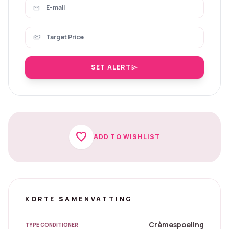
mail
payments
SET ALERT
send
favorite
ADD TO WISHLIST
KORTE SAMENVATTING
Crèmespoeling
TYPE CONDITIONER