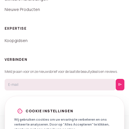
Nieuwe Producten
EXPERTISE
Koopgidsen
VERBINDEN
Meld je aan voor onze nieuwsbrief voor de laatste beautydeals en reviews.
send
cookie
COOKIE INSTELLINGEN
Wij gebruiken cookies om uw ervaring te verbeteren en ons
verkeer te analyseren. Door op "Alles Accepteren" te klikken,
© 2026 Beautyprijzen.