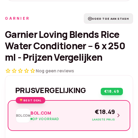
GARNIER
add_circle
VOEG TOE AAN STASH
Garnier Loving Blends Rice
Water Conditioner – 6 x 250
ml - Prijzen Vergelijken
star
star
star
star
star
Nog geen reviews
PRIJSVERGELIJKING
€18.49
BEST DEAL
€18.49
BOL.COM
chevron_right
BOL.COM
OP VOORRAAD
LAAGSTE PRIJS