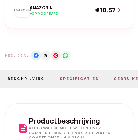
AMAZON.NL
€18.57
chevron_right
AMAZON.NL
OP VOORRAAD
DEEL DEAL:
BESCHRIJVING
SPECIFICATIES
GEBRUIKE
Productbeschrijving
description
ALLES WAT JE MOET WETEN OVER
GARNIER LOVING BLENDS RICE WATER
CONDITIONER – 6 X 250 ML