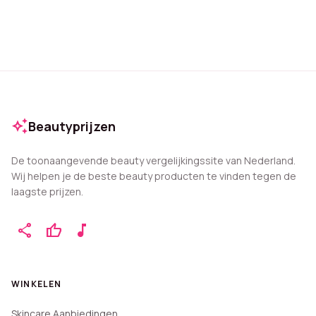
auto_awesome
Beautyprijzen
De toonaangevende beauty vergelijkingssite van Nederland.
Wij helpen je de beste beauty producten te vinden tegen de
laagste prijzen.
share
thumb_up
music_note
WINKELEN
Skincare Aanbiedingen