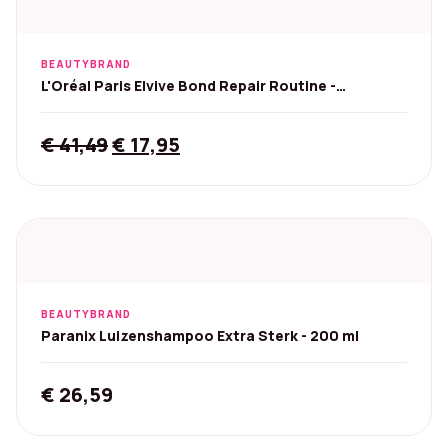
BEAUTYBRAND
L'Oréal Paris Elvive Bond Repair Routine -
200/200/150 ml
Original
Current
€
41,49
€
17,95
price
price
was:
is:
€ 41,49.
€ 17,95.
BEAUTYBRAND
Paranix Luizenshampoo Extra Sterk - 200 ml
€
26,59