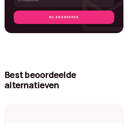
mai
NU ABONNEREN
Best beoordeelde
alternatieven