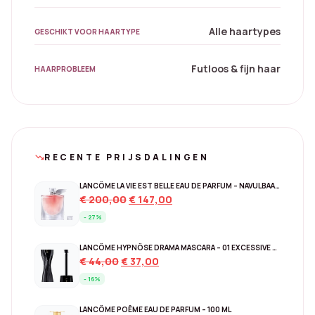
Alle haartypes
GESCHIKT VOOR HAARTYPE
Futloos & fijn haar
HAARPROBLEEM
RECENTE PRIJSDALINGEN
trending_down
LANCÔME LA VIE EST BELLE EAU DE PARFUM – NAVULBAAR 150 ML
Original
Current
€
200,00
€
147,00
price
price
- 27%
was:
is:
€ 200,00.
€ 147,00.
LANCÔME HYPNÔSE DRAMA MASCARA – 01 EXCESSIVE BLACK
Original
Current
€
44,00
€
37,00
price
price
- 16%
was:
is:
€ 44,00.
€ 37,00.
LANCÔME POÊME EAU DE PARFUM – 100 ML