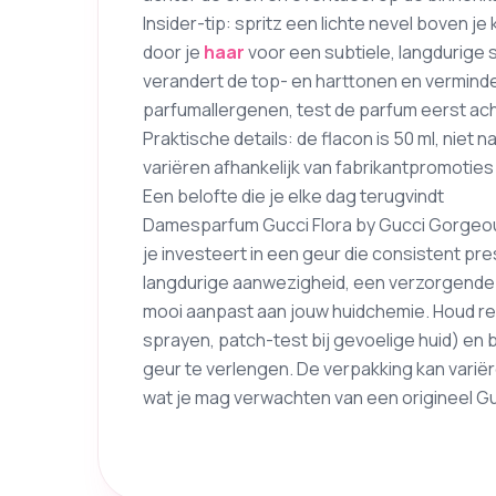
Insider-tip: spritz een lichte nevel boven j
door je
haar
voor een subtiele, langdurige si
verandert de top- en harttonen en verminder
parfumallergenen, test de parfum eerst acht
Praktische details: de flacon is 50 ml, niet
variëren afhankelijk van fabrikantpromotie
Een belofte die je elke dag terugvindt
Damesparfum Gucci Flora by Gucci Gorgeous
je investeert in een geur die consistent p
langdurige aanwezigheid, een verzorgende s
mooi aanpast aan jouw huidchemie. Houd r
sprayen, patch-test bij gevoelige huid) en 
geur te verlengen. De verpakking kan variër
wat je mag verwachten van een origineel G