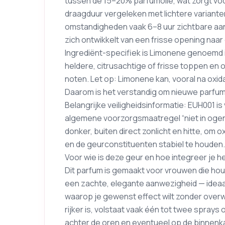
tussen de 15–20% parfumolie, wat zorgt voo
draagduur vergeleken met lichtere varianten
omstandigheden vaak 6–8 uur zichtbare aa
zich ontwikkelt van een frisse opening naa
Ingrediënt-specifiek is Limonene genoemd i
heldere, citrusachtige of frisse toppen en 
noten. Let op: Limonene kan, vooral na oxida
Daarom is het verstandig om nieuwe parfum
Belangrijke veiligheidsinformatie: EUH001 i
algemene voorzorgsmaatregel “niet in ogen
donker, buiten direct zonlicht en hitte, om
en de geurconstituenten stabiel te houden.
Voor wie is deze geur en hoe integreer je h
Dit parfum is gemaakt voor vrouwen die ho
een zachte, elegante aanwezigheid — ideaa
waarop je gewenst effect wilt zonder over
rijker is, volstaat vaak één tot twee sprays
achter de oren en eventueel op de binnenka