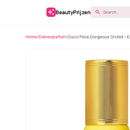
auto_awesome
BeautyPrijzen
search
Home
/
Damesparfum
/
Gucci Flora Gorgeous Orchid – E