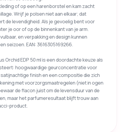
e kleding of op een harenborstel en kam zacht
llage. Wrijf je polsen niet aan elkaar; dat
t de levendigheid. Als je gevoelig bent voor
er je oor of op de binnenkant van je arm.
 navulbaar, en verpakking en design kunnen
s en seizoen. EAN: 3616305169266.
 Orchid EDP 50 ml is een doordachte keuze als
resteert: hoogwaardige geurconcentratie voor
atijnachtige finish en een compositie die zich
ekening met voorzorgsmaatregelen (niet in ogen
bewaar de flacon juist om de levensduur van de
en, maar het parfumeresultaat blijft trouw aan
ucci-product.