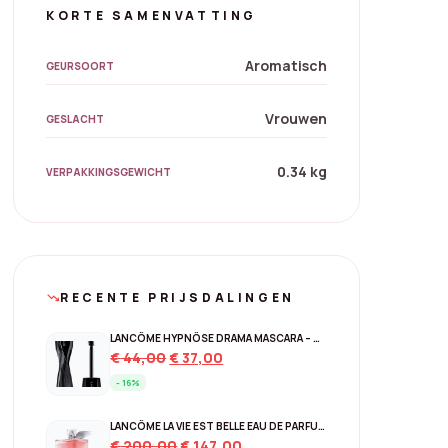
KORTE SAMENVATTING
Aromatisch
GEURSOORT
Vrouwen
GESLACHT
0.34 kg
VERPAKKINGSGEWICHT
RECENTE PRIJSDALINGEN
trending_down
LANCÔME HYPNÔSE DRAMA MASCARA – 01 EXCESSIVE BLACK
Original
Current
€
44,00
€
37,00
price
price
- 16%
was:
is:
€ 44,00.
€ 37,00.
LANCÔME LA VIE EST BELLE EAU DE PARFUM – NAVULBAAR 150 ML
Original
Current
€
200,00
€
147,00