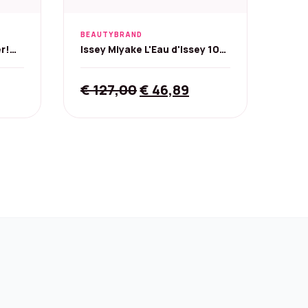
BEAUTYBRAND
er!
Issey Miyake L'Eau d'Issey 100
ml Eau de Toilette
rrent
Original
Current
€
127,00
€
46,89
ice
price
price
was:
is:
69,60.
€ 127,00.
€ 46,89.