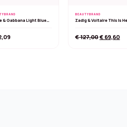
TYBRAND
BEAUTYBRAND
e & Gabbana Light Blue
Zadig & Voltaire This Is H
de Toilette 100 ml
Eau de Parfum 100 ml
Original
Cu
2,09
€
127,00
€
69,60
price
pr
was:
is:
€ 127,00.
€ 