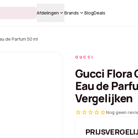
keyboard_arrow_down
keyboard_arrow_down
Afdelingen
Brands
Blog
Deals
au de Parfum 50 ml
GUCCI
Gucci Flora
Eau de Parfu
Vergelijken
star
star
star
star
star
Nog geen revi
PRIJSVERGELI