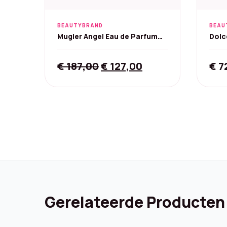
BEAUTYBRAND
BEAU
Mugler Angel Eau de Parfum
Dolc
Navulbaar - 100 ml
Eau 
Original
Current
€
187,00
€
127,00
€
7
price
price
was:
is:
€ 187,00.
€ 127,00.
Gerelateerde Producten