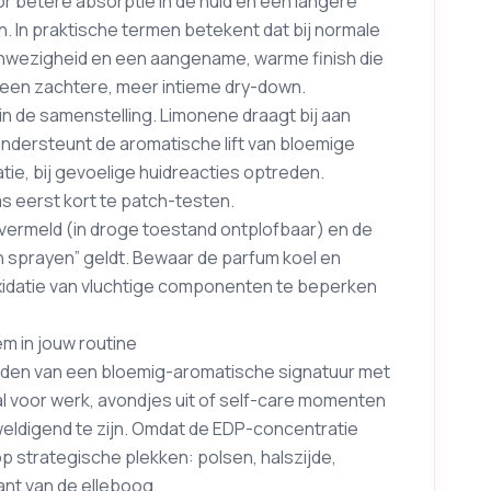
r betere absorptie in de huid en een langere
. In praktische termen betekent dat bij normale
nwezigheid en een aangename, warme finish die
r een zachtere, meer intieme dry-down.
n de samenstelling. Limonene draagt bij aan
ondersteunt de aromatische lift van bloemige
tie, bij gevoelige huidreacties optreden.
s eerst kort te patch-testen.
s vermeld (in droge toestand ontplofbaar) en de
 sprayen” geldt. Bewaar de parfum koel en
 oxidatie van vluchtige componenten te beperken
em in jouw routine
uden van een bloemig-aromatische signatuur met
l voor werk, avondjes uit of self-care momenten
weldigend te zijn. Omdat de EDP-concentratie
 op strategische plekken: polsen, halszijde,
nt van de elleboog.