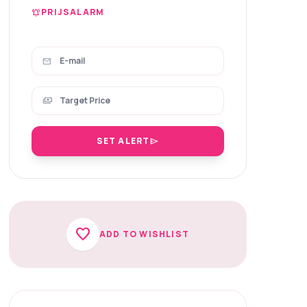
PRIJSALARM
notifications_active
mail
payments
SET ALERT
send
favorite
ADD TO WISHLIST