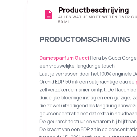
Productbeschrijving
description
ALLES WAT JE MOET WETEN OVER G
50 ML
PRODUCTOMSCHRIJVING
Damesparfum
Gucci
Flora by Gucci Gorge
een vrouwelijke, langdurige touch
Laat je verrassen door het 100% originele
Orchid EDP 50 ml: een satijnachtige eau de
zelfverzekerde manier omlijst. De flacon 
duidelijke bloemige inslag en een gulzige, z
die zowel uitnodigend als langdurig aanwezi
geurconcentratie net dat extra in houdbaarh
De geurarchitectuur en waarom hij blijft ha
De kracht van een EDP zit in de concentrat