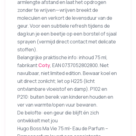
armlengte afstand en laat het opdrogen
zonder te wrijven—wrijven breekt de
moleculen en verkort de levensduur van de
geur. Voor een subtiele refresh tijdens de
dag kun je een beetje op een borstel of sjaal
sprayen (vermijd direct contact met delicate
stoffen).
Belangrijke praktische info: inhoud 75 ml,
fabrikant
Coty
, EAN 0737052802800. Niet
navulbaar, niet limited edition. Bewaar koel en
uit direct zonlicht; let op H225 (licht
ontvlambare vloeistof en damp). P102 en
P210: buiten bereik van kinderen houden en
ver van warmte/open vuur bewaren.
De belofte: een geur die blijft én zich
ontwikkelt met jou
Hugo Boss Ma Vie 75 ml- Eau de Parfum –