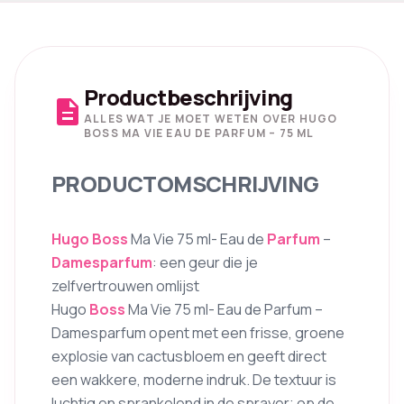
Productbeschrijving
description
ALLES WAT JE MOET WETEN OVER HUGO
BOSS MA VIE EAU DE PARFUM – 75 ML
PRODUCTOMSCHRIJVING
Hugo Boss
Ma Vie 75 ml- Eau de
Parfum
–
Damesparfum
: een geur die je
zelfvertrouwen omlijst
Hugo
Boss
Ma Vie 75 ml- Eau de Parfum –
Damesparfum opent met een frisse, groene
explosie van cactusbloem en geeft direct
een wakkere, moderne indruk. De textuur is
luchtig en sprankelend in de sprayer; op de