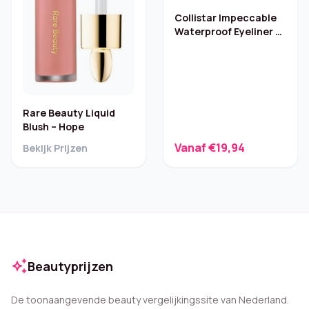
Collistar Impeccable
Waterproof Eyeliner –
2,5 ml
Rare Beauty Liquid
Blush – Hope
Vanaf €19,94
Bekijk Prijzen
auto_awesome
Beautyprijzen
De toonaangevende beauty vergelijkingssite van Nederland.