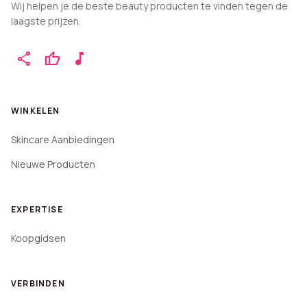
Wij helpen je de beste beauty producten te vinden tegen de
laagste prijzen.
share
thumb_up
music_note
WINKELEN
Skincare Aanbiedingen
Nieuwe Producten
EXPERTISE
Koopgidsen
VERBINDEN