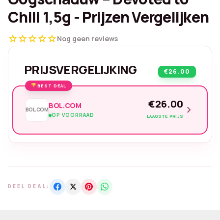
Chili 1,5g - Prijzen Vergelijken
star
star
star
star
star
Nog geen reviews
PRIJSVERGELIJKING
€26.00
BEST DEAL
€26.00
BOL.COM
chevron_right
BOL.COM
OP VOORRAAD
LAAGSTE PRIJS
DEEL DEAL: