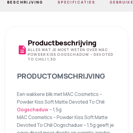
BESCHRIJVING
SPECIFICATIES
GEBRUIKE
Productbeschrijving
description
ALLES WAT JE MOET WETEN OVER MAC
POWDER KISS OOGSCHADUW – DEVOTED
TO CHILI 1,5G
PRODUCTOMSCHRIJVING
Een wakkere blik met MAC Cosmetics –
Powder Kiss Soft Matte Devoted To Chili
Oogschaduw
– 1,5g
MAC Cosmetics – Powder Kiss Soft Matte
Devoted To Chili Oogschaduw – 1,5g geeft je
ogen direct meer diepte en warmte zonder