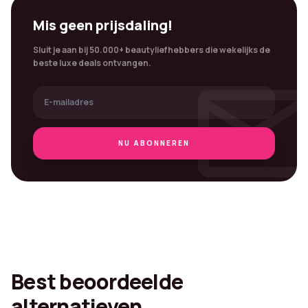
Mis geen prijsdaling!
Sluit je aan bij 50.000+ beautyliefhebbers die wekelijks de
mai
beste luxe deals ontvangen.
NU ABONNEREN
Best beoordeelde
alternatieven