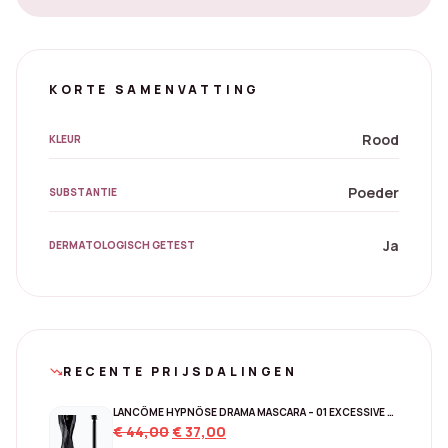
KORTE SAMENVATTING
Rood
KLEUR
Poeder
SUBSTANTIE
Ja
DERMATOLOGISCH GETEST
RECENTE PRIJSDALINGEN
trending_down
LANCÔME HYPNÔSE DRAMA MASCARA – 01 EXCESSIVE BLACK
Original
Current
€
44,00
€
37,00