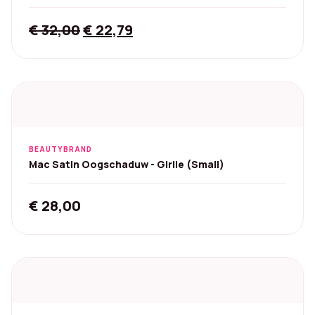
Original
Current
€
32,00
€
22,79
price
price
was:
is:
€ 32,00.
€ 22,79.
BEAUTYBRAND
Mac Satin Oogschaduw - Girlie (Small)
€
28,00