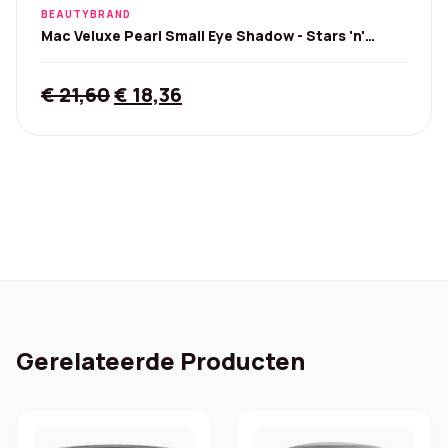
BEAUTYBRAND
Mac Veluxe Pearl Small Eye Shadow - Stars 'n'
Rockets
Original
Current
€
21,60
€
18,36
price
price
was:
is:
€ 21,60.
€ 18,36.
Gerelateerde Producten