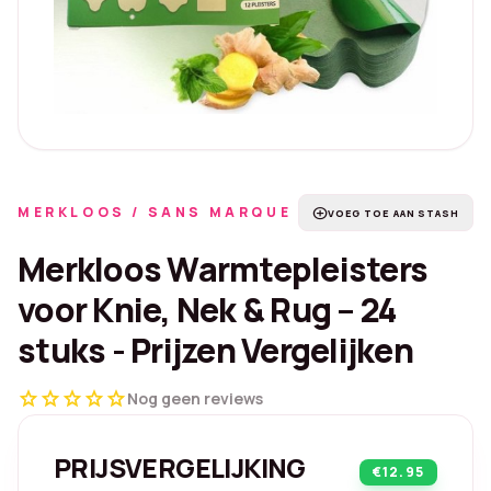
MERKLOOS / SANS MARQUE
add_circle
VOEG TOE AAN STASH
Merkloos Warmtepleisters
voor Knie, Nek & Rug – 24
stuks - Prijzen Vergelijken
star
star
star
star
star
Nog geen reviews
PRIJSVERGELIJKING
€12.95