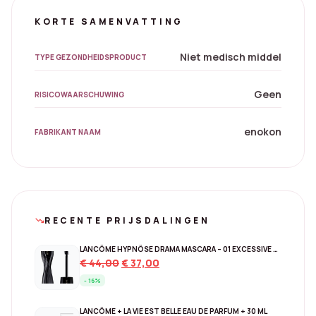
KORTE SAMENVATTING
Niet medisch middel
TYPE GEZONDHEIDSPRODUCT
Geen
RISICOWAARSCHUWING
enokon
FABRIKANT NAAM
RECENTE PRIJSDALINGEN
trending_down
LANCÔME HYPNÔSE DRAMA MASCARA – 01 EXCESSIVE BLACK
Original
Current
€
44,00
€
37,00
price
price
- 16%
was:
is:
€ 44,00.
€ 37,00.
LANCÔME + LA VIE EST BELLE EAU DE PARFUM + 30 ML