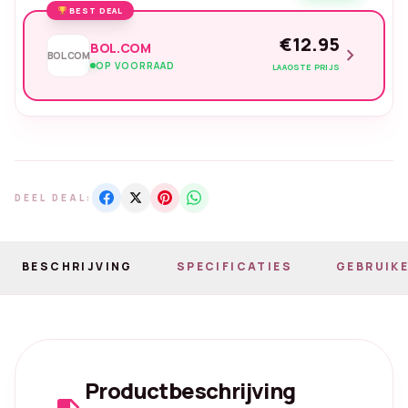
BEST DEAL
€12.95
BOL.COM
chevron_right
BOL.COM
OP VOORRAAD
LAAGSTE PRIJS
DEEL DEAL:
BESCHRIJVING
SPECIFICATIES
GEBRUIKE
Productbeschrijving