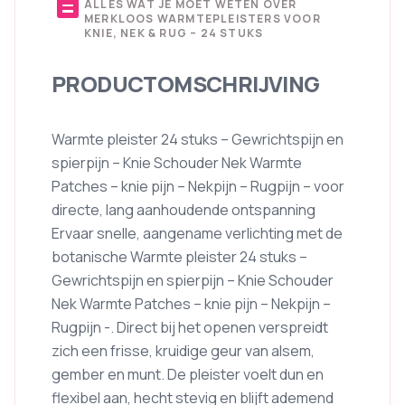
description
ALLES WAT JE MOET WETEN OVER
MERKLOOS WARMTEPLEISTERS VOOR
KNIE, NEK & RUG – 24 STUKS
PRODUCTOMSCHRIJVING
Warmte pleister 24 stuks – Gewrichtspijn en
spierpijn – Knie Schouder Nek Warmte
Patches – knie pijn – Nekpijn – Rugpijn – voor
directe, lang aanhoudende ontspanning
Ervaar snelle, aangename verlichting met de
botanische Warmte pleister 24 stuks –
Gewrichtspijn en spierpijn – Knie Schouder
Nek Warmte Patches – knie pijn – Nekpijn –
Rugpijn -. Direct bij het openen verspreidt
zich een frisse, kruidige geur van alsem,
gember en munt. De pleister voelt dun en
flexibel aan, hecht stevig en blijft ademend