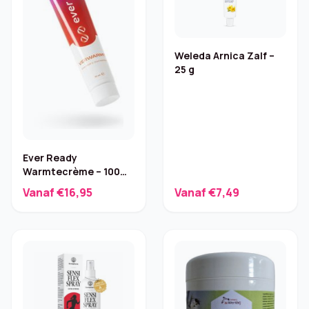
Weleda Arnica Zalf –
25 g
Ever Ready
Warmtecrème – 100%
natuurlijke
Vanaf €16,95
Vanaf €7,49
spierbalsem