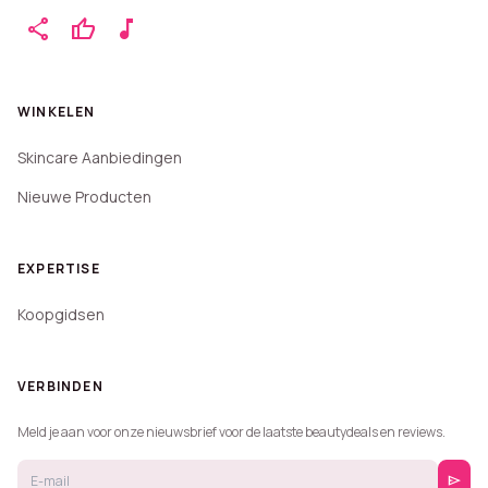
share
thumb_up
music_note
WINKELEN
Skincare Aanbiedingen
Nieuwe Producten
EXPERTISE
Koopgidsen
VERBINDEN
Meld je aan voor onze nieuwsbrief voor de laatste beautydeals en reviews.
send