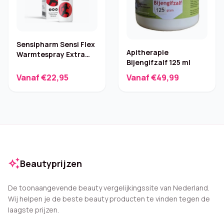
Sensipharm Sensi Flex
Apitherapie
Warmtespray Extra
Bijengifzalf 125 ml
Strong – 110 ml
Vanaf €22,95
Vanaf €49,99
auto_awesome
Beautyprijzen
De toonaangevende beauty vergelijkingssite van Nederland.
Wij helpen je de beste beauty producten te vinden tegen de
laagste prijzen.