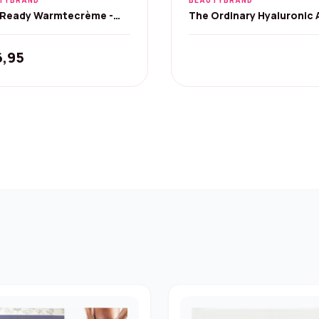
TYBRAND
BEAUTYBRAND
 Ready Warmtecrème -
The Ordinary Hyaluronic 
 natuurlijke spierbalsem
2% + B5 Serum - 30 ml
6,95