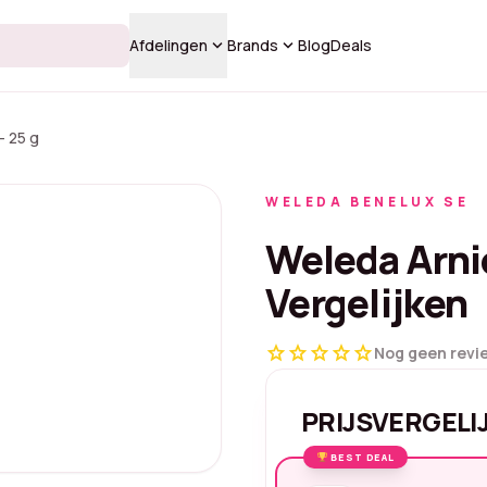
keyboard_arrow_down
keyboard_arrow_down
Afdelingen
Brands
Blog
Deals
– 25 g
WELEDA BENELUX SE
Weleda Arnic
Vergelijken
star
star
star
star
star
Nog geen revi
PRIJSVERGELI
BEST DEAL