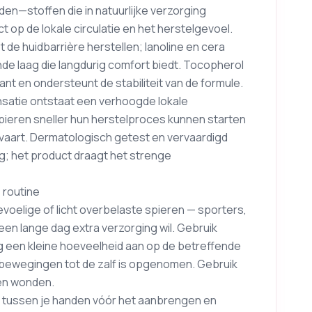
n—stoffen die in natuurlijke verzorging
p de lokale circulatie en het herstelgevoel.
de huidbarrière herstellen; lanoline en cera
 laag die langdurig comfort biedt. Tocopherol
ant en ondersteunt de stabiliteit van de formule.
satie ontstaat een verhoogde lokale
spieren sneller hun herstelproces kunnen starten
rvaart. Dermatologisch getest en vervaardigd
g; het product draagt het strenge
e routine
oelige of licht overbelaste spieren — sporters,
een lange dag extra verzorging wil. Gebruik
ng een kleine hoeveelheid aan op de betreffende
 bewegingen tot de zalf is opgenomen. Gebruik
pen wonden.
d tussen je handen vóór het aanbrengen en