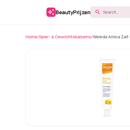
auto_awesome
BeautyPrijzen
search
Home
/
Spier- & Gewrichtsbalsems
/
Weleda Arnica Zalf 