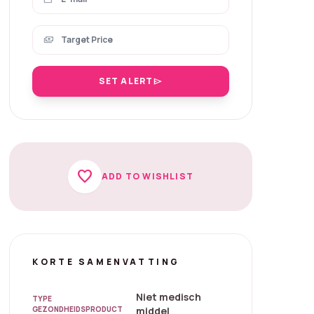
payments
SET ALERT
send
favorite
ADD TO WISHLIST
KORTE SAMENVATTING
Niet medisch
TYPE
GEZONDHEIDSPRODUCT
middel