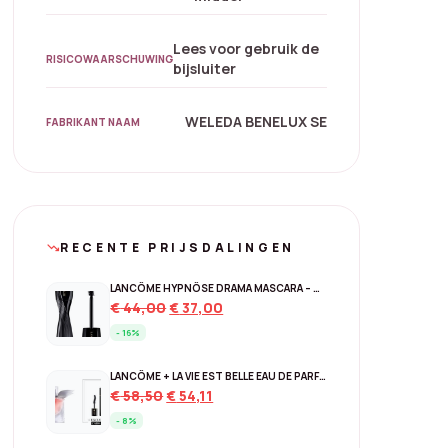
Lees voor gebruik de
RISICOWAARSCHUWING
bijsluiter
WELEDA BENELUX SE
FABRIKANT NAAM
RECENTE PRIJSDALINGEN
trending_down
LANCÔME HYPNÔSE DRAMA MASCARA – 01 EXCESSIVE BLACK
Original
Current
€
44,00
€
37,00
price
price
- 16%
was:
is:
€ 44,00.
€ 37,00.
LANCÔME + LA VIE EST BELLE EAU DE PARFUM + 30 ML
Original
Current
€
58,50
€
54,11
price
price
- 8%
was:
is: