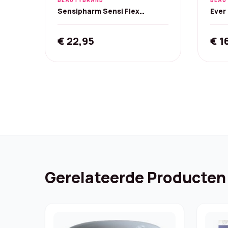
BEAUTYBRAND
BEAU
Sensipharm Sensi Flex
Ever
Warmtespray Extra Strong -
100%
110 ml
€
22,95
€
1
Gerelateerde Producten