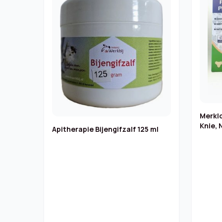
Merkl
Knie, 
Apitherapie Bijengifzalf 125 ml