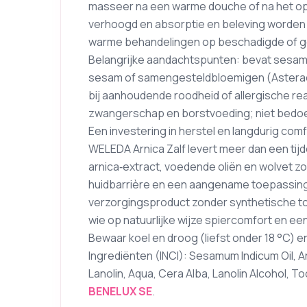
masseer na een warme douche of na het opw
verhoogd en absorptie en beleving worden 
warme behandelingen op beschadigde of ge
Belangrijke aandachtspunten: bevat sesamo
sesam of samengesteldbloemigen (Asterac
bij aanhoudende roodheid of allergische rea
zwangerschap en borstvoeding; niet bedoel
Een investering in herstel en langdurig com
WELEDA Arnica Zalf levert meer dan een tij
arnica‑extract, voedende oliën en wolvet z
huidbarrière en een aangename toepassing
verzorgingsproduct zonder synthetische t
wie op natuurlijke wijze spiercomfort en ee
Bewaar koel en droog (liefst onder 18 °C) en l
Ingrediënten (INCI): Sesamum Indicum Oil, A
Lanolin, Aqua, Cera Alba, Lanolin Alcohol, T
BENELUX SE
.