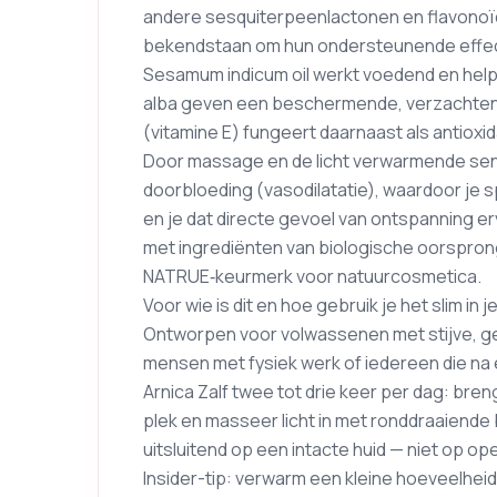
andere sesquiterpeenlactonen en flavonoïde
bekendstaan om hun ondersteunende effect o
Sesamum indicum oil werkt voedend en helpt 
alba geven een beschermende, verzachtende
(vitamine E) fungeert daarnaast als antioxid
Door massage en de licht verwarmende sen
doorbloeding (vasodilatatie), waardoor je 
en je dat directe gevoel van ontspanning e
met ingrediënten van biologische oorspron
NATRUE‑keurmerk voor natuurcosmetica.
Voor wie is dit en hoe gebruik je het slim in j
Ontworpen voor volwassenen met stijve, gev
mensen met fysiek werk of iedereen die na 
Arnica Zalf twee tot drie keer per dag: bre
plek en masseer licht in met ronddraaiende
uitsluitend op een intacte huid — niet op o
Insider-tip: verwarm een kleine hoeveelhei