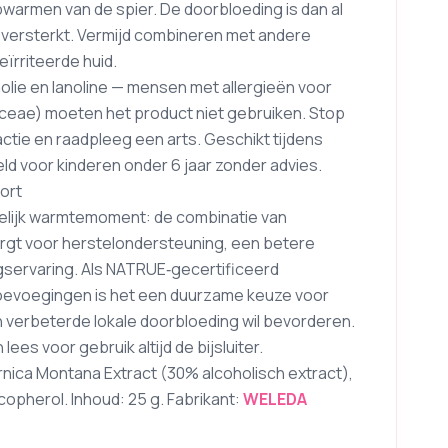
armen van de spier. De doorbloeding is dan al
versterkt. Vermijd combineren met andere
ïrriteerde huid.
lie en lanoline — mensen met allergieën voor
eae) moeten het product niet gebruiken. Stop
ctie en raadpleeg een arts. Geschikt tijdens
d voor kinderen onder 6 jaar zonder advies.
fort
delijk warmtemoment: de combinatie van
orgt voor herstelondersteuning, een betere
servaring. Als NATRUE‑gecertificeerd
oevoegingen is het een duurzame keuze voor
n verbeterde lokale doorbloeding wil bevorderen.
ees voor gebruik altijd de bijsluiter.
rnica Montana Extract (30% alcoholisch extract),
ocopherol. Inhoud: 25 g. Fabrikant:
WELEDA