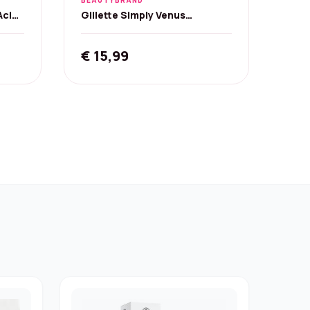
BEAUTYBRAND
Acid
Gillette Simply Venus
Wegwerpscheermesjes 5
bladen, 6 stuks
€
15,99