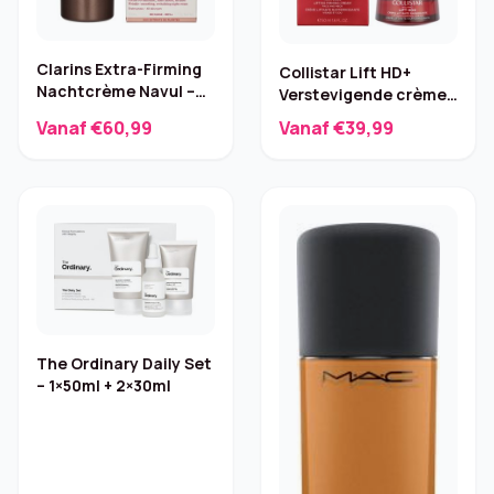
Clarins Extra-Firming
Collistar Lift HD+
Nachtcrème Navul –
Verstevigende crème
50 ml
– 50 ml
Vanaf €60,99
Vanaf €39,99
The Ordinary Daily Set
– 1×50ml + 2×30ml