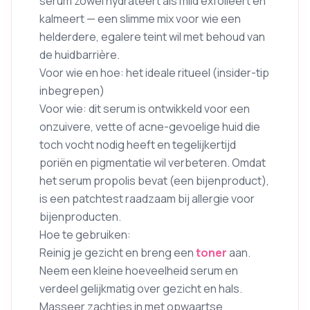
serum zowel hydrateert als mild exfolieert en
kalmeert — een slimme mix voor wie een
helderdere, egalere teint wil met behoud van
de huidbarrière.
Voor wie en hoe: het ideale ritueel (insider-tip
inbegrepen)
Voor wie: dit serum is ontwikkeld voor een
onzuivere, vette of acne-gevoelige huid die
toch vocht nodig heeft en tegelijkertijd
poriën en pigmentatie wil verbeteren. Omdat
het serum propolis bevat (een bijenproduct),
is een patchtest raadzaam bij allergie voor
bijenproducten.
Hoe te gebruiken:
Reinig je gezicht en breng een
toner
aan.
Neem een kleine hoeveelheid serum en
verdeel gelijkmatig over gezicht en hals.
Masseer zachtjes in met opwaartse