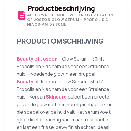
Productbeschrijving
description
ALLES WAT JE MOET WETEN OVER BEAUTY
OF JOSEON GLOW SERUM – PROPOLIS &
NIACINAMIDE 30ML
PRODUCTOMSCHRIJVING
Beauty of Joseon
– Glow Serum – 30ml /
Propolis en Niacinamide voor een Stralende
huid — voedende glow in één druppel
Beauty
of Joseon – Glow Serum – 30ml /
Propolis en Niacinamide voor een Stralende
huid – Korean
Skincare
belooft een directe,
gezonde glow met een honingachtige textuur
die soepel over de huid valt. Het serum voelt
rijk en licht olieachtig aan, maar trekt snel in
en laat een frisse, dewy finish achter. Ideaal