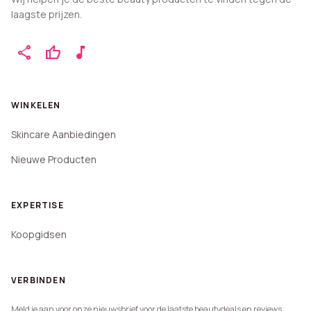
laagste prijzen.
share
thumb_up
music_note
WINKELEN
Skincare Aanbiedingen
Nieuwe Producten
EXPERTISE
Koopgidsen
VERBINDEN
Meld je aan voor onze nieuwsbrief voor de laatste beautydeals en reviews.