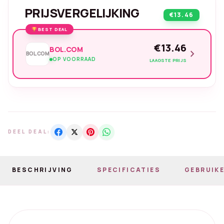
PRIJSVERGELIJKING
€13.46
BEST DEAL
€13.46
BOL.COM
chevron_right
BOL.COM
OP VOORRAAD
LAAGSTE PRIJS
DEEL DEAL:
BESCHRIJVING
SPECIFICATIES
GEBRUIKE