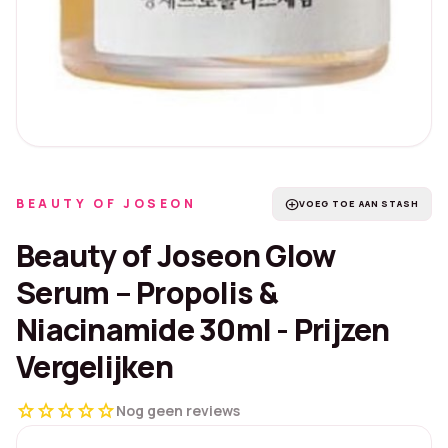
BEAUTY OF JOSEON
add_circle
VOEG TOE AAN STASH
Beauty of Joseon Glow
Serum – Propolis &
Niacinamide 30ml - Prijzen
Vergelijken
star
star
star
star
star
Nog geen reviews