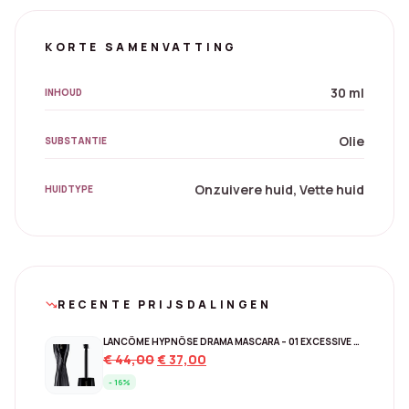
KORTE SAMENVATTING
30 ml
INHOUD
Olie
SUBSTANTIE
Onzuivere huid, Vette huid
HUIDTYPE
RECENTE PRIJSDALINGEN
trending_down
LANCÔME HYPNÔSE DRAMA MASCARA – 01 EXCESSIVE BLACK
Original
Current
€
44,00
€
37,00
price
price
- 16%
was:
is: