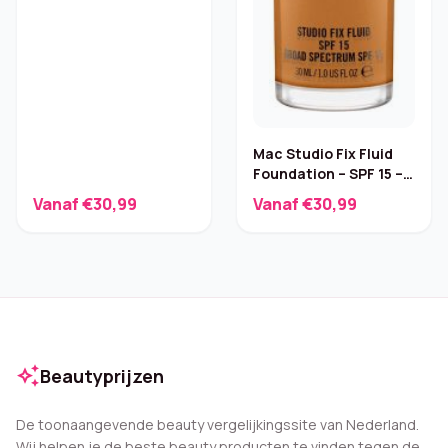
Mac Studio Fix Fluid
Foundation – SPF 15 –
30 ml
Vanaf €30,99
Vanaf €30,99
auto_awesome
Beautyprijzen
De toonaangevende beauty vergelijkingssite van Nederland.
Wij helpen je de beste beauty producten te vinden tegen de