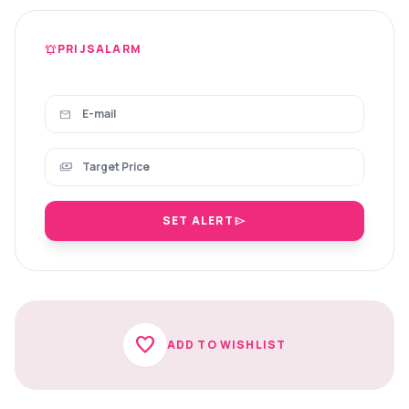
PRIJSALARM
notifications_active
mail
payments
SET ALERT
send
favorite
ADD TO WISHLIST