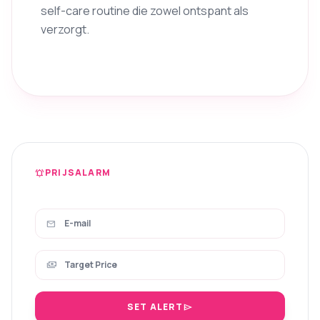
self-care routine die zowel ontspant als
verzorgt.
PRIJSALARM
notifications_active
mail
payments
SET ALERT
send