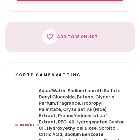
favorite
ADD TO WISHLIST
KORTE SAMENVATTING
Aqua/Water, Sodium Laureth Sulfate,
Decyl Glucoside, Butane, Glycerin,
Parfum/Fragrance, Isopropyl
Palmitate, Oryza Sativa (Rice)
Extract, Prunus Yedoensis Leaf
Extract, PEG-40 Hydrogenated Castor
INGREDIËNTEN
Oil, Hydroxyethylcellulose, Sorbitol,
Citric Acid, Sodium Benzoate,