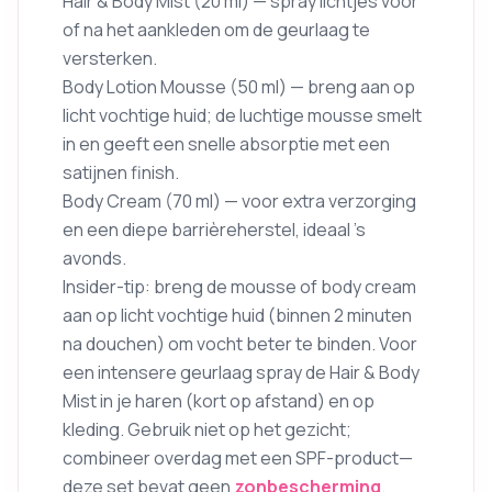
Hair & Body Mist (20 ml) — spray lichtjes voor
of na het aankleden om de geurlaag te
versterken.
Body Lotion Mousse (50 ml) — breng aan op
licht vochtige huid; de luchtige mousse smelt
in en geeft een snelle absorptie met een
satijnen finish.
Body Cream (70 ml) — voor extra verzorging
en een diepe barrièreherstel, ideaal ’s
avonds.
Insider-tip: breng de mousse of body cream
aan op licht vochtige huid (binnen 2 minuten
na douchen) om vocht beter te binden. Voor
een intensere geurlaag spray de Hair & Body
Mist in je haren (kort op afstand) en op
kleding. Gebruik niet op het gezicht;
combineer overdag met een SPF-product—
deze set bevat geen
zonbescherming
.