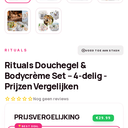
RITUALS
add_circle
VOEG TOE AAN STASH
Rituals Douchegel &
Bodycrème Set – 4-delig -
Prijzen Vergelijken
star
star
star
star
star
Nog geen reviews
PRIJSVERGELIJKING
€29.99
BEST DEAL