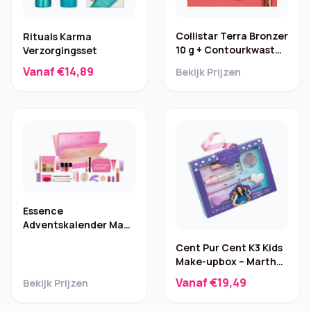
Collistar Terra Bronzer
Rituals Karma
10 g + Contourkwast
Verzorgingsset
(2-delig)
Vanaf €14,89
Bekijk Prijzen
Essence
Adventskalender Make
My Heart Sparkle
Cent Pur Cent K3 Kids
Make-upbox – Marthe
(glitter)
Vanaf €19,49
Bekijk Prijzen