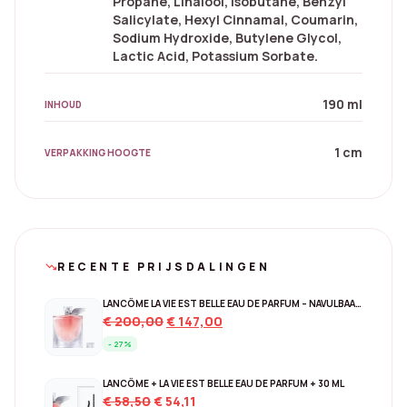
Propane, Linalool, Isobutane, Benzyl
Salicylate, Hexyl Cinnamal, Coumarin,
Sodium Hydroxide, Butylene Glycol,
Lactic Acid, Potassium Sorbate.
190 ml
INHOUD
1 cm
VERPAKKING HOOGTE
RECENTE PRIJSDALINGEN
trending_down
LANCÔME LA VIE EST BELLE EAU DE PARFUM – NAVULBAAR 150 ML
Original
Current
€
200,00
€
147,00
price
price
- 27%
was:
is:
€ 200,00.
€ 147,00.
LANCÔME + LA VIE EST BELLE EAU DE PARFUM + 30 ML
Original
Current
€
58,50
€
54,11