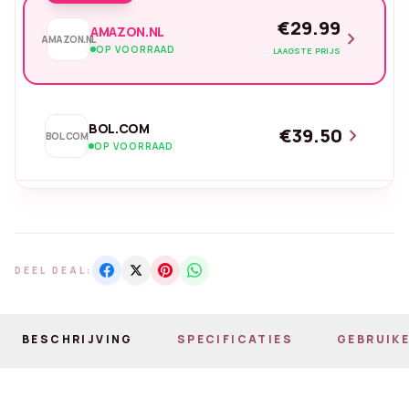
€29.99
AMAZON.NL
chevron_right
AMAZON.NL
OP VOORRAAD
LAAGSTE PRIJS
BOL.COM
€39.50
chevron_right
BOL.COM
OP VOORRAAD
DEEL DEAL:
BESCHRIJVING
SPECIFICATIES
GEBRUIKE