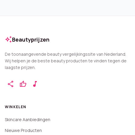
auto_awesome
Beautyprijzen
De toonaangevende beauty vergelijkingssite van Nederland.
Wij helpen je de beste beauty producten te vinden tegen de
laagste prijzen.
share
thumb_up
music_note
WINKELEN
Skincare Aanbiedingen
Nieuwe Producten