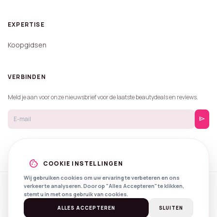
EXPERTISE
Koopgidsen
VERBINDEN
Meld je aan voor onze nieuwsbrief voor de laatste beautydeals en reviews.
send
cookie
COOKIE INSTELLINGEN
Wij gebruiken cookies om uw ervaring te verbeteren en ons
verkeer te analyseren. Door op "Alles Accepteren" te klikken,
© 2026 Beautyprijzen.
stemt u in met ons gebruik van cookies.
Created with
by
NXS Digital
Spotlights
Privacy
Voorwaarden
ALLES ACCEPTEREN
SLUITEN